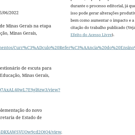
durante o processo editorial, já qu
5/06/2022
isso pode gerar alterações produti
bem como aumentar o impacto e a
de Minas Gerais na etapa
citação do trabalho publicado (Vej
ção, Minas Gerais,
Efeito do Acesso Livre
).
documentos/Curr%C3%ADculo%20Refer%C3%AAncia%20do%20Ensi
estionário de escuta para
 Educação, Minas Gerais,
MID7AxAL40wL7E9gl8zw3/view?
mplementação do novo
retaria de Estado de
m6opDRXAWSVUOw9cd2OtQ4/view
.