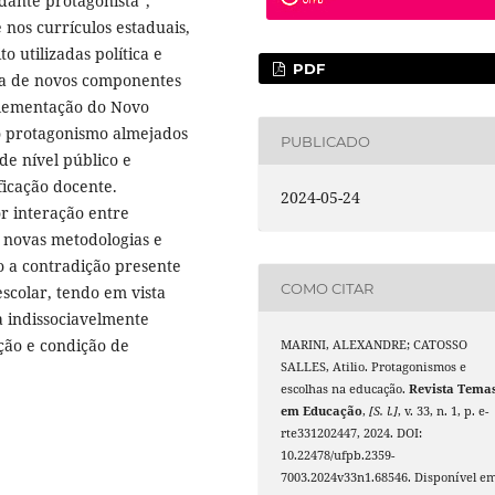
dante protagonista”,
nos currículos estaduais,
 utilizadas política e
PDF
rta de novos componentes
plementação do Novo
 o protagonismo almejados
PUBLICADO
e nível público e
icação docente.
2024-05-24
r interação entre
e novas metodologias e
o a contradição presente
COMO CITAR
scolar, tendo em vista
a indissociavelmente
ção e condição de
MARINI, ALEXANDRE; CATOSSO
SALLES, Atilio. Protagonismos e
escolhas na educação.
Revista Tema
em Educação
,
[S. l.]
, v. 33, n. 1, p. e-
rte331202447, 2024. DOI:
10.22478/ufpb.2359-
7003.2024v33n1.68546. Disponível em