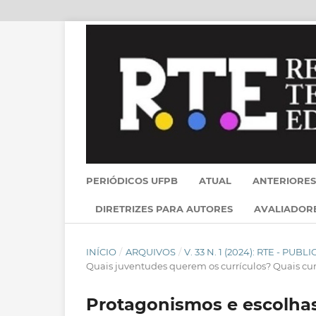
PERIÓDICOS UFPB
ATUAL
ANTERIORES
DIRETRIZES PARA AUTORES
AVALIADOR
INÍCIO
/
ARQUIVOS
/
V. 33 N. 1 (2024): RTE - PU
Quais juventudes querem os currículos? Quais cu
Protagonismos e escolha