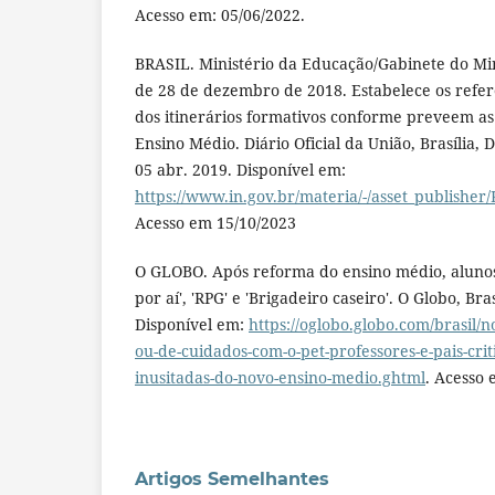
Acesso em: 05/06/2022.
BRASIL. Ministério da Educação/Gabinete do Mini
de 28 de dezembro de 2018. Estabelece os refer
dos itinerários formativos conforme preveem as 
Ensino Médio. Diário Oficial da União, Brasília, DF
05 abr. 2019. Disponível em:
https://www.in.gov.br/materia/-/asset_publish
Acesso em 15/10/2023
O GLOBO. Após reforma do ensino médio, alunos
por aí', 'RPG' e 'Brigadeiro caseiro'. O Globo, Bras
Disponível em:
https://oglobo.globo.com/brasil/n
ou-de-cuidados-com-o-pet-professores-e-pais-crit
inusitadas-do-novo-ensino-medio.ghtml
. Acesso 
Artigos Semelhantes