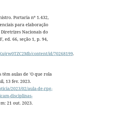
stro. Portaria nº 1.432,
enciais para elaboração
Diretrizes Nacionais do
, ed. 66, seção 1, p. 94,
er/Kujrw0TZC2Mb/content/id/70268199
.
 têm aulas de 'O que rola
il, 13 fev. 2023.
oticia/2023/02/aula-de-rpg-
icam-disciplinas-
em: 21 out. 2023.