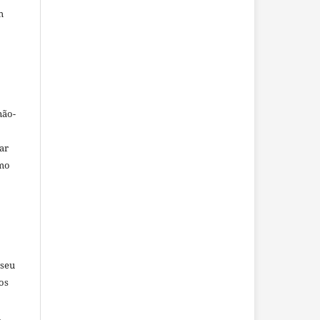
m
não-
car
omo
 seu
os
u