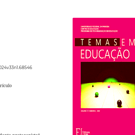
2024v33n1.68546
rículo