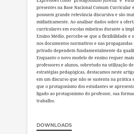
Expressões como "protagonismo juvenil" e “estu
presentes na Base Nacional Comum Curricular e 
possuem grande relevância discursiva e são muito
midiaticamente. Ao analisar dados sobre a ofe
curriculares em escolas mineiras durante a im
Ensino Médio, percebe-se que a flexibilidade e
nos documentos normativos e nas propagandas d
privado dependem fundamentalmente da qualif
Enquanto o novo modelo de ensino requer maio
professores e alunos, sobretudo na utilização d
estratégias pedagógicas, destacamos neste artig
em um discurso que não se sustenta na prática e
que o protagonismo dos estudantes se apresent
ligado ao protagonismo do professor, sua forma
trabalho.
DOWNLOADS