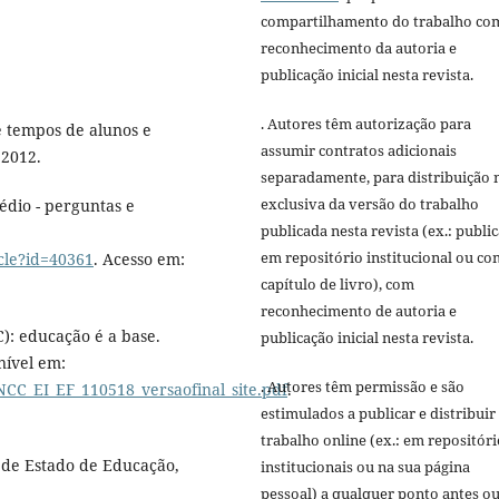
compartilhamento do trabalho co
reconhecimento da autoria e
publicação inicial nesta revista.
. Autores têm autorização para
e tempos de alunos e
assumir contratos adicionais
 2012.
separadamente, para distribuição 
exclusiva da versão do trabalho
édio - perguntas e
publicada nesta revista (ex.: publi
em repositório institucional ou c
icle?id=40361
. Acesso em:
capítulo de livro), com
reconhecimento de autoria e
: educação é a base.
publicação inicial nesta revista.
nível em:
. Autores têm permissão e são
CC_EI_EF_110518_versaofinal_site.pdf
.
estimulados a publicar e distribuir
trabalho online (ex.: em repositóri
 de Estado de Educação,
institucionais ou na sua página
pessoal) a qualquer ponto antes o