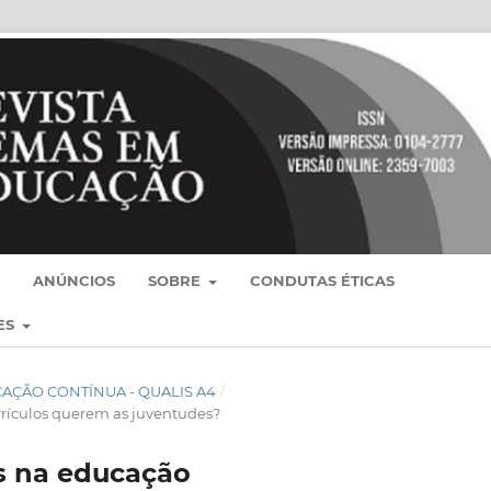
ANÚNCIOS
SOBRE
CONDUTAS ÉTICAS
ES
BLICAÇÃO CONTÍNUA - QUALIS A4
/
rrículos querem as juventudes?
s na educação