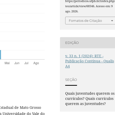
https://periodicos.ufpb.br/index.php/
teo/article/view/68546. Acesso em: 9
ago. 2026.
Fomatos de Citação
EDIÇÃO
v. 33 n. 1 (2024): RTE -
Publicação Contínua - Qualis
A4
SEÇÃO
Quais juventudes querem os
currículos? Quais currículos
querem as juventudes?
Estadual de Mato Grosso
a Universidade do Vale do