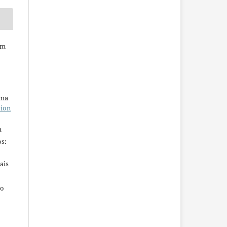
em
uma
tion
a
s:
ais
ho