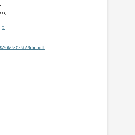
e
vas,
a
O
no%20M%C3%A9dio.pdf
.