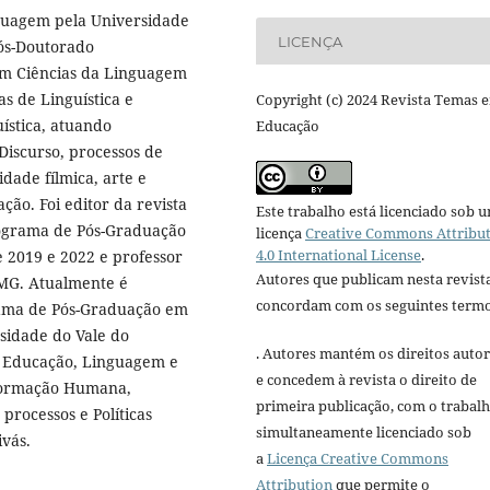
guagem pela Universidade
LICENÇA
Pós-Doutorado
m Ciências da Linguagem
s de Linguística e
Copyright (c) 2024 Revista Temas 
ística, atuando
Educação
Discurso, processos de
dade fílmica, arte e
ação. Foi editor da revista
Este trabalho está licenciado sob 
rograma de Pós-Graduação
licença
Creative Commons Attribu
4.0 International License
.
 2019 e 2022 e professor
Autores que publicam nesta revist
-MG. Atualmente é
concordam com os seguintes termo
ama de Pós-Graduação em
sidade do Vale do
. Autores mantém os direitos autor
e Educação, Linguagem e
e concedem à revista o direito de
 Formação Humana,
primeira publicação, com o trabal
processos e Políticas
simultaneamente licenciado sob
ivás.
a
Licença Creative Commons
Attribution
que permite o