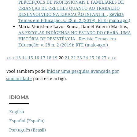
PERCEPÇÕES DE PROFISSIONAIS E FAMILIARES DE
CRIANÇAS DE CRECHES QUANTO AO TRABALHO
DESENVOLVIDO NA EDUCAÇÃO INFANTIL
,
Revista
Temas em Educação: v. 28 n. 2 (2019): RTE (maio-ago.)
Maria Veirislene Lavor Sousa, Daniel Valerio Martins,
AS ESCOLAS INDÍGENAS NO ESTADO DO CEARÁ: UMA
HISTÓRIA DE RESISTÊNCIA
,
Revista Temas em
Educação: v. 28 n. 2 (2019): RTE (maio-ago.)
<<
<
13
14
15
16
17
18
19
20
21
22
23
24
25
26
27
>
>>
Você também pode
iniciar uma pesquisa avançada por
similaridade
para este artigo.
IDIOMA
English
Español (España)
Português (Brasil)