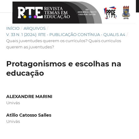
INÍCIO
/
ARQUIVOS
/
V. 33 N. 1 (2024): RTE - PUBLICAÇÃO CONTÍNUA - QUALIS A4
/
Quais juventudes querem os currículos? Quais currículos
querem as juventudes?
Protagonismos e escolhas na
educação
ALEXANDRE MARINI
Univás
Atilio Catosso Salles
Univás