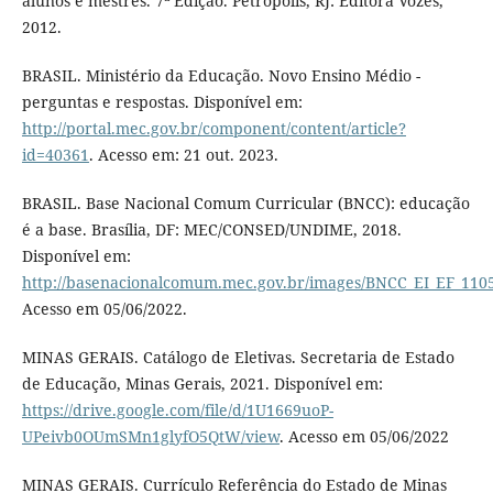
alunos e mestres. 7ª Edição. Petrópolis, RJ: Editora Vozes,
2012.
BRASIL. Ministério da Educação. Novo Ensino Médio -
perguntas e respostas. Disponível em:
http://portal.mec.gov.br/component/content/article?
id=40361
. Acesso em: 21 out. 2023.
BRASIL. Base Nacional Comum Curricular (BNCC): educação
é a base. Brasília, DF: MEC/CONSED/UNDIME, 2018.
Disponível em:
http://basenacionalcomum.mec.gov.br/images/BNCC_EI_EF_11051
Acesso em 05/06/2022.
MINAS GERAIS. Catálogo de Eletivas. Secretaria de Estado
de Educação, Minas Gerais, 2021. Disponível em:
https://drive.google.com/file/d/1U1669uoP-
UPeivb0OUmSMn1glyfO5QtW/view
. Acesso em 05/06/2022
MINAS GERAIS. Currículo Referência do Estado de Minas