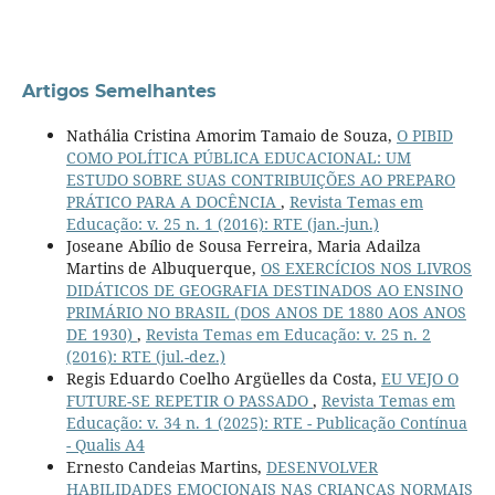
Artigos Semelhantes
Nathália Cristina Amorim Tamaio de Souza,
O PIBID
COMO POLÍTICA PÚBLICA EDUCACIONAL: UM
ESTUDO SOBRE SUAS CONTRIBUIÇÕES AO PREPARO
PRÁTICO PARA A DOCÊNCIA
,
Revista Temas em
Educação: v. 25 n. 1 (2016): RTE (jan.-jun.)
Joseane Abílio de Sousa Ferreira, Maria Adailza
Martins de Albuquerque,
OS EXERCÍCIOS NOS LIVROS
DIDÁTICOS DE GEOGRAFIA DESTINADOS AO ENSINO
PRIMÁRIO NO BRASIL (DOS ANOS DE 1880 AOS ANOS
DE 1930)
,
Revista Temas em Educação: v. 25 n. 2
(2016): RTE (jul.-dez.)
Regis Eduardo Coelho Argüelles da Costa,
EU VEJO O
FUTURE-SE REPETIR O PASSADO
,
Revista Temas em
Educação: v. 34 n. 1 (2025): RTE - Publicação Contínua
- Qualis A4
Ernesto Candeias Martins,
DESENVOLVER
HABILIDADES EMOCIONAIS NAS CRIANÇAS NORMAIS