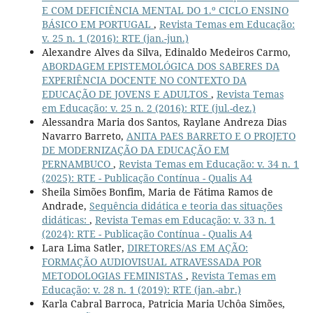
E COM DEFICIÊNCIA MENTAL DO 1.º CICLO ENSINO
BÁSICO EM PORTUGAL
,
Revista Temas em Educação:
v. 25 n. 1 (2016): RTE (jan.-jun.)
Alexandre Alves da Silva, Edinaldo Medeiros Carmo,
ABORDAGEM EPISTEMOLÓGICA DOS SABERES DA
EXPERIÊNCIA DOCENTE NO CONTEXTO DA
EDUCAÇÃO DE JOVENS E ADULTOS
,
Revista Temas
em Educação: v. 25 n. 2 (2016): RTE (jul.-dez.)
Alessandra Maria dos Santos, Raylane Andreza Dias
Navarro Barreto,
ANITA PAES BARRETO E O PROJETO
DE MODERNIZAÇÃO DA EDUCAÇÃO EM
PERNAMBUCO
,
Revista Temas em Educação: v. 34 n. 1
(2025): RTE - Publicação Contínua - Qualis A4
Sheila Simões Bonfim, Maria de Fátima Ramos de
Andrade,
Sequência didática e teoria das situações
didáticas:
,
Revista Temas em Educação: v. 33 n. 1
(2024): RTE - Publicação Contínua - Qualis A4
Lara Lima Satler,
DIRETORES/AS EM AÇÃO:
FORMAÇÃO AUDIOVISUAL ATRAVESSADA POR
METODOLOGIAS FEMINISTAS
,
Revista Temas em
Educação: v. 28 n. 1 (2019): RTE (jan.-abr.)
Karla Cabral Barroca, Patricia Maria Uchôa Simões,