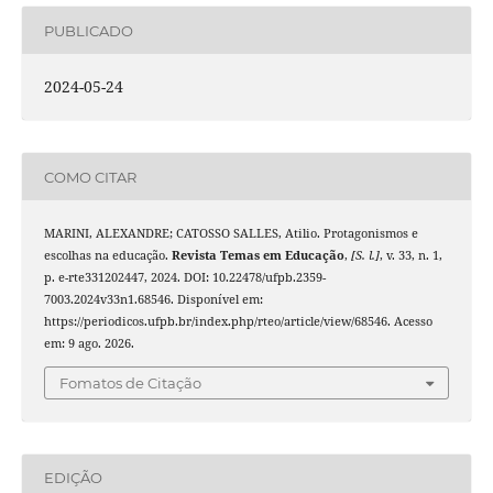
PUBLICADO
2024-05-24
COMO CITAR
MARINI, ALEXANDRE; CATOSSO SALLES, Atilio. Protagonismos e
escolhas na educação.
Revista Temas em Educação
,
[S. l.]
, v. 33, n. 1,
p. e-rte331202447, 2024. DOI: 10.22478/ufpb.2359-
7003.2024v33n1.68546. Disponível em:
https://periodicos.ufpb.br/index.php/rteo/article/view/68546. Acesso
em: 9 ago. 2026.
Fomatos de Citação
EDIÇÃO