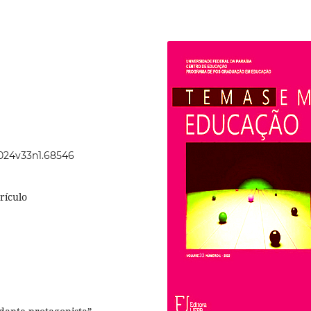
2024v33n1.68546
rículo