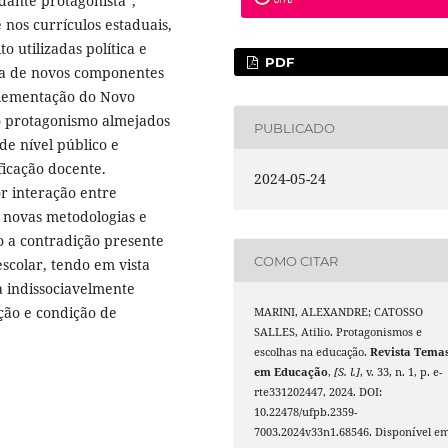
dante protagonista”,
nos currículos estaduais,
 utilizadas política e
PDF
rta de novos componentes
plementação do Novo
 o protagonismo almejados
PUBLICADO
e nível público e
icação docente.
2024-05-24
r interação entre
e novas metodologias e
o a contradição presente
COMO CITAR
scolar, tendo em vista
a indissociavelmente
ção e condição de
MARINI, ALEXANDRE; CATOSSO
SALLES, Atilio. Protagonismos e
escolhas na educação.
Revista Tema
em Educação
,
[S. l.]
, v. 33, n. 1, p. e-
rte331202447, 2024. DOI:
10.22478/ufpb.2359-
7003.2024v33n1.68546. Disponível em