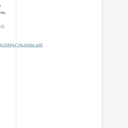
e
vas,
a
O
no%20M%C3%A9dio.pdf
.