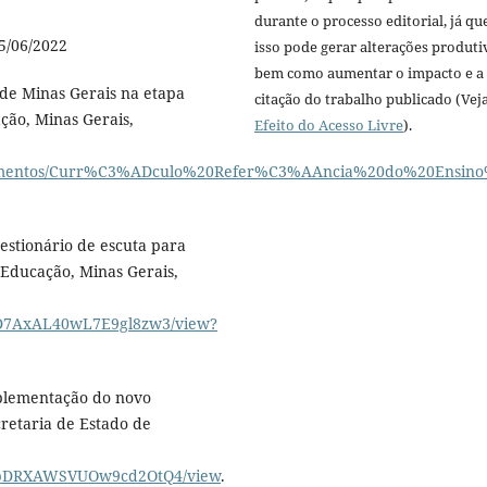
durante o processo editorial, já qu
5/06/2022
isso pode gerar alterações produti
bem como aumentar o impacto e a
de Minas Gerais na etapa
citação do trabalho publicado (Vej
ção, Minas Gerais,
Efeito do Acesso Livre
).
documentos/Curr%C3%ADculo%20Refer%C3%AAncia%20do%20Ensi
estionário de escuta para
 Educação, Minas Gerais,
MID7AxAL40wL7E9gl8zw3/view?
mplementação do novo
retaria de Estado de
m6opDRXAWSVUOw9cd2OtQ4/view
.