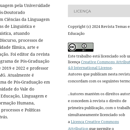
guagem pela Universidade
LICENÇA
Pós-Doutorado
m Ciências da Linguagem
s de Linguística e
Copyright (c) 2024 Revista Temas 
ística, atuando
Educação
Discurso, processos de
dade fílmica, arte e
ação. Foi editor da revista
Este trabalho está licenciado sob 
rograma de Pós-Graduação
licença
Creative Commons Attribu
4.0 International License
.
 2019 e 2022 e professor
Autores que publicam nesta revist
-MG. Atualmente é
concordam com os seguintes termo
ama de Pós-Graduação em
sidade do Vale do
. Autores mantém os direitos autor
e Educação, Linguagem e
e concedem à revista o direito de
 Formação Humana,
primeira publicação, com o trabal
processos e Políticas
simultaneamente licenciado sob
ivás.
a
Licença Creative Commons
Attribution
que permite o