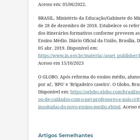
Acesso em: 05/06/2022.
BRASIL. Ministério da Educação/Gabinete do Mini
de 28 de dezembro de 2018. Estabelece os refer
dos itinerários formativos conforme preveem as 
Ensino Médio. Diário Oficial da União, Brasília, DF
05 abr. 2019. Disponível em:
https://www.in.gov.br/materia/-/asset_publish
Acesso em 15/10/2023
O GLOBO. Após reforma do ensino médio, alunos
por aí', 'RPG' e 'Brigadeiro caseiro'. O Globo, Bras
Disponível em:
https://oglobo.globo.com/brasil/n
ou-de-cuidados-com-o-pet-professores-e-pais-crit
inusitadas-do-novo-ensino-medio.ghtml
. Acesso 
Artigos Semelhantes