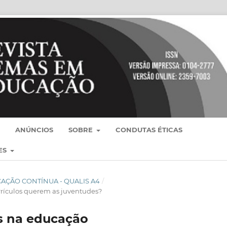
ANÚNCIOS
SOBRE
CONDUTAS ÉTICAS
ES
BLICAÇÃO CONTÍNUA - QUALIS A4
/
rrículos querem as juventudes?
s na educação