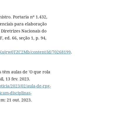
stro. Portaria nº 1.432,
enciais para elaboração
Diretrizes Nacionais do
, ed. 66, seção 1, p. 94,
er/Kujrw0TZC2Mb/content/id/70268199
.
 têm aulas de 'O que rola
il, 13 fev. 2023.
oticia/2023/02/aula-de-rpg-
icam-disciplinas-
em: 21 out. 2023.