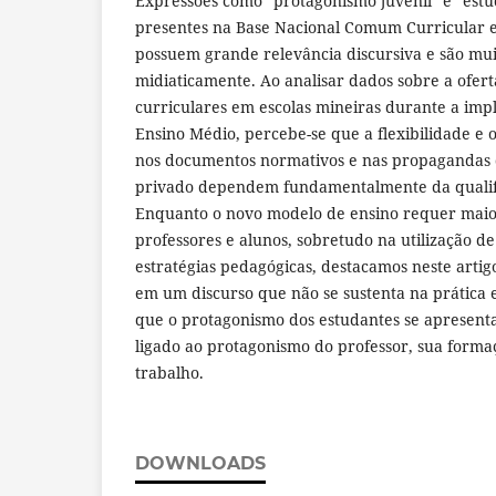
Expressões como "protagonismo juvenil" e “estu
presentes na Base Nacional Comum Curricular e 
possuem grande relevância discursiva e são muito
midiaticamente. Ao analisar dados sobre a ofe
curriculares em escolas mineiras durante a im
Ensino Médio, percebe-se que a flexibilidade e
nos documentos normativos e nas propagandas d
privado dependem fundamentalmente da qualif
Enquanto o novo modelo de ensino requer maio
professores e alunos, sobretudo na utilização d
estratégias pedagógicas, destacamos neste artig
em um discurso que não se sustenta na prática e
que o protagonismo dos estudantes se apresent
ligado ao protagonismo do professor, sua forma
trabalho.
DOWNLOADS