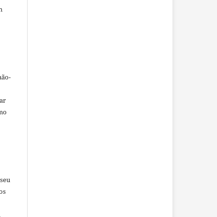
m
não-
car
omo
 seu
os
u