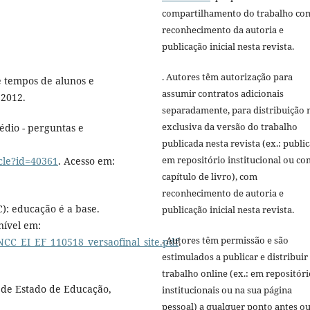
compartilhamento do trabalho co
reconhecimento da autoria e
publicação inicial nesta revista.
. Autores têm autorização para
e tempos de alunos e
assumir contratos adicionais
 2012.
separadamente, para distribuição 
exclusiva da versão do trabalho
édio - perguntas e
publicada nesta revista (ex.: publi
em repositório institucional ou c
icle?id=40361
. Acesso em:
capítulo de livro), com
reconhecimento de autoria e
: educação é a base.
publicação inicial nesta revista.
nível em:
. Autores têm permissão e são
CC_EI_EF_110518_versaofinal_site.pdf
.
estimulados a publicar e distribuir
trabalho online (ex.: em repositóri
 de Estado de Educação,
institucionais ou na sua página
pessoal) a qualquer ponto antes o