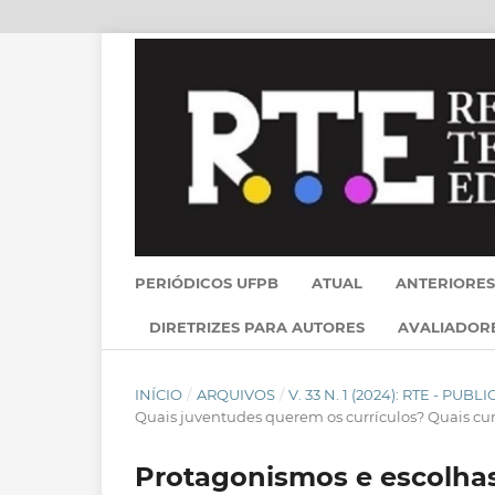
PERIÓDICOS UFPB
ATUAL
ANTERIORES
DIRETRIZES PARA AUTORES
AVALIADOR
INÍCIO
/
ARQUIVOS
/
V. 33 N. 1 (2024): RTE - PU
Quais juventudes querem os currículos? Quais cu
Protagonismos e escolha