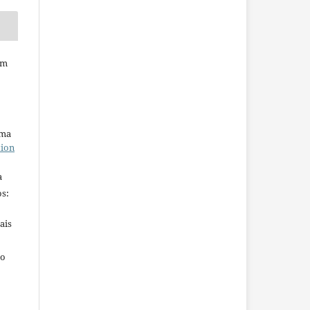
em
uma
tion
a
s:
ais
ho