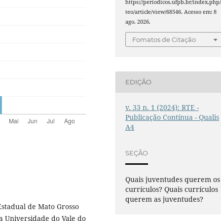
https://periodicos.ufpb.br/index.php/
teo/article/view/68546. Acesso em: 8
ago. 2026.
Fomatos de Citação
EDIÇÃO
v. 33 n. 1 (2024): RTE -
Publicação Contínua - Qualis
A4
SEÇÃO
Quais juventudes querem os
currículos? Quais currículos
querem as juventudes?
Estadual de Mato Grosso
a Universidade do Vale do