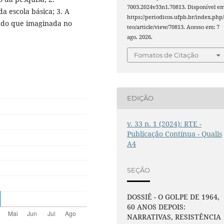
7003.2024v33n1.70813. Disponível em
a escola básica; 3. A
https://periodicos.ufpb.br/index.php/
l do que imaginada no
teo/article/view/70813. Acesso em: 7
ago. 2026.
Fomatos de Citação
EDIÇÃO
v. 33 n. 1 (2024): RTE -
Publicação Contínua - Qualis
A4
SEÇÃO
DOSSIÊ - O GOLPE DE 1964,
60 ANOS DEPOIS:
NARRATIVAS, RESISTÊNCIA