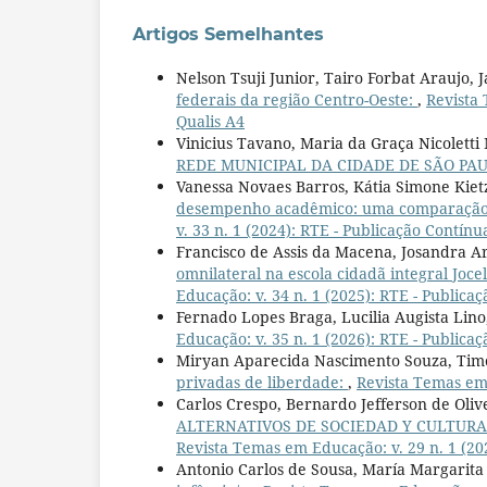
Artigos Semelhantes
Nelson Tsuji Junior, Tairo Forbat Araujo
federais da região Centro-Oeste:
,
Revista 
Qualis A4
Vinicius Tavano, Maria da Graça Nicolett
REDE MUNICIPAL DA CIDADE DE SÃO PA
Vanessa Novaes Barros, Kátia Simone Kiet
desempenho acadêmico: uma comparação e
v. 33 n. 1 (2024): RTE - Publicação Contínu
Francisco de Assis da Macena, Josandra A
omnilateral na escola cidadã integral Joc
Educação: v. 34 n. 1 (2025): RTE - Publicaç
Fernado Lopes Braga, Lucilia Augista Lin
Educação: v. 35 n. 1 (2026): RTE - Publicaç
Miryan Aparecida Nascimento Souza, Timo
privadas de liberdade:
,
Revista Temas em 
Carlos Crespo, Bernardo Jefferson de Oliv
ALTERNATIVOS DE SOCIEDAD Y CULTURA
Revista Temas em Educação: v. 29 n. 1 (202
Antonio Carlos de Sousa, María Margarita 