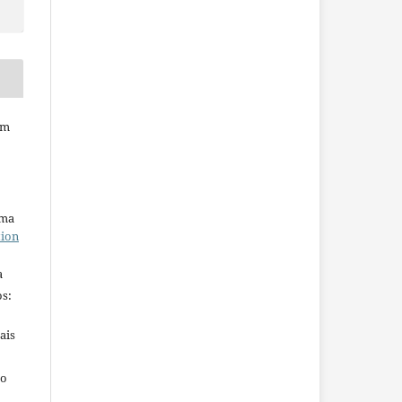
em
uma
tion
a
s:
ais
ho