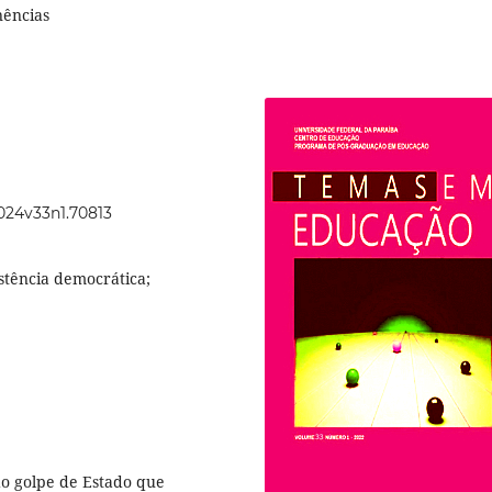
nências
2024v33n1.70813
istência democrática;
do golpe de Estado que