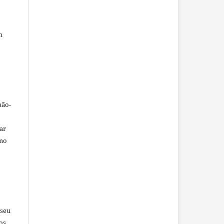
m
não-
car
omo
 seu
os