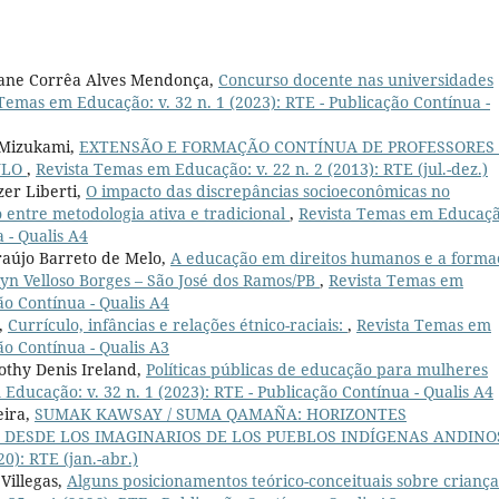
, Jane Corrêa Alves Mendonça,
Concurso docente nas universidades
Temas em Educação: v. 32 n. 1 (2023): RTE - Publicação Contínua -
i Mizukami,
EXTENSÃO E FORMAÇÃO CONTÍNUA DE PROFESSORES
ULO
,
Revista Temas em Educação: v. 22 n. 2 (2013): RTE (jul.-dez.)
zer Liberti,
O impacto das discrepâncias socioeconômicas no
ntre metodologia ativa e tradicional
,
Revista Temas em Educaçã
a - Qualis A4
raújo Barreto de Melo,
A educação em direitos humanos e a forma
elyn Velloso Borges – São José dos Ramos/PB
,
Revista Temas em
ão Contínua - Qualis A4
o,
Currículo, infâncias e relações étnico-raciais:
,
Revista Temas em
ão Contínua - Qualis A3
thy Denis Ireland,
Políticas públicas de educação para mulheres
Educação: v. 32 n. 1 (2023): RTE - Publicação Contínua - Qualis A4
eira,
SUMAK KAWSAY / SUMA QAMAÑA: HORIZONTES
 DESDE LOS IMAGINARIOS DE LOS PUEBLOS INDÍGENAS ANDIN
0): RTE (jan.-abr.)
Villegas,
Alguns posicionamentos teórico-conceituais sobre criança