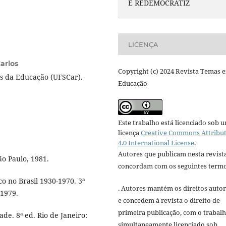
E REDEMOCRATIZ
LICENÇA
arlos
Copyright (c) 2024 Revista Temas 
icas da Educação (UFSCar).
Educação
Este trabalho está licenciado sob 
licença
Creative Commons Attribu
4.0 International License
.
Autores que publicam nesta revist
o Paulo, 1981.
concordam com os seguintes termo
o no Brasil 1930-1970. 3ª
. Autores mantém os direitos autor
 1979.
e concedem à revista o direito de
primeira publicação, com o trabal
de. 8ª ed. Rio de Janeiro:
simultaneamente licenciado sob