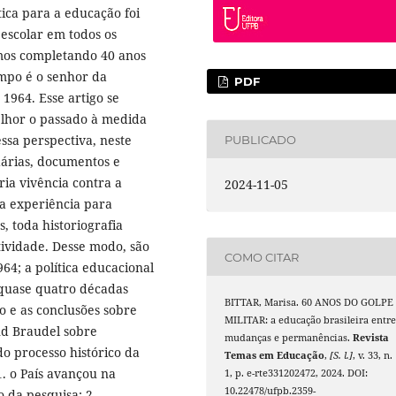
ítica para a educação foi
 escolar em todos os
amos completando 40 anos
empo é o senhor da
PDF
1964. Esse artigo se
lhor o passado à medida
ssa perspectiva, neste
PUBLICADO
dárias, documentos e
ia vivência contra a
2024-11-05
sa experiência para
, toda historiografia
tividade. Desse modo, são
COMO CITAR
64; a política educacional
 quase quatro décadas
BITTAR, Marisa. 60 ANOS DO GOLPE
go e as conclusões sobre
MILITAR: a educação brasileira entr
nd Braudel sobre
mudanças e permanências.
Revista
 processo histórico da
Temas em Educação
,
[S. l.]
, v. 33, n.
1. o País avançou na
1, p. e-rte331202472, 2024. DOI:
10.22478/ufpb.2359-
 da pesquisa; 2.