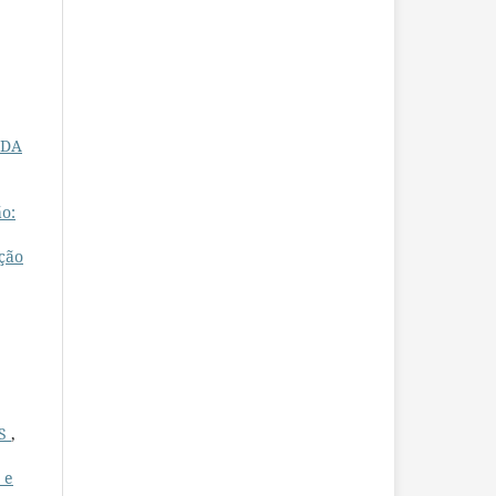
 DA
o:
ção
OS
,
 e