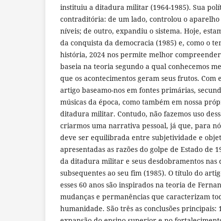
instituiu a ditadura militar (1964-1985). Sua pol
contraditória: de um lado, controlou o aparelho
níveis; de outro, expandiu o sistema. Hoje, est
da conquista da democracia (1985) e, como o t
história, 2024 nos permite melhor compreender 
baseia na teoria segundo a qual conhecemos me
que os acontecimentos geram seus frutos. Com e
artigo baseamo-nos em fontes primárias, secun
músicas da época, como também em nossa própr
ditadura militar. Contudo, não fazemos uso des
criarmos uma narrativa pessoal, já que, para nós
deve ser equilibrada entre subjetividade e obje
apresentadas as razões do golpe de Estado de 19
da ditadura militar e seus desdobramentos nas
subsequentes ao seu fim (1985). O título do arti
esses 60 anos são inspirados na teoria de Ferna
mudanças e permanências que caracterizam todo
humanidade. São três as conclusões principais: 
expansão do ensino superior e no fortalecimento