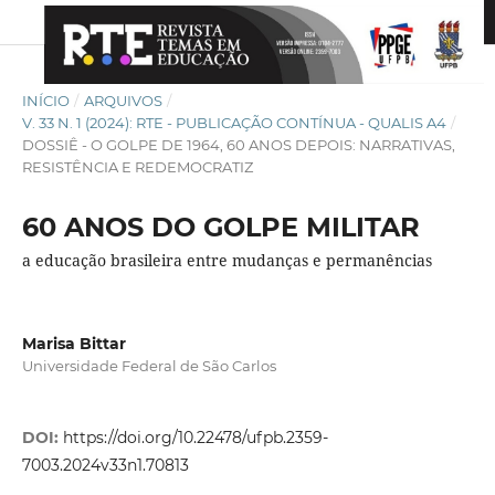
INÍCIO
/
ARQUIVOS
/
V. 33 N. 1 (2024): RTE - PUBLICAÇÃO CONTÍNUA - QUALIS A4
/
DOSSIÊ - O GOLPE DE 1964, 60 ANOS DEPOIS: NARRATIVAS,
RESISTÊNCIA E REDEMOCRATIZ
60 ANOS DO GOLPE MILITAR
a educação brasileira entre mudanças e permanências
Marisa Bittar
Universidade Federal de São Carlos
DOI:
https://doi.org/10.22478/ufpb.2359-
7003.2024v33n1.70813