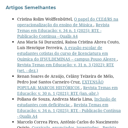
Artigos Semelhantes
Cristina Rolim Wolffenbüttel,
O papel do CEEd/RS na
operacionalização do ensino de Música
,
Revista
Temas em Educação: v. 34 n. 1 (2025): RTE -
Publicação Contínua - Qualis A4
Ana Maria Sá Durazzini, Raissa Cristina Abreu Couto,
Luís Henrique Ferreira,
A evasão escolar de
estudantes cotistas do curso de licenciatura em
Química do IFSULDEMINAS – campus Pouso Alegre
,
Revista Temas em Educação: v. 31 n. 3 (2022): RTE
(set. - dez.)
Renan Soares de Araújo, Celâny Teixeira de Mélo,
Pedro José Santos Carneiro Cruz,
EXTENSÃO
POPULAR: MARCOS HISTÓRICOS
,
Revista Temas em
Educação: v. 30 n. 1 (2021): RTE (jan.-abr.)
Poliana de Souza, Andreza Maria Lima,
Inclusão de
estudantes com deficiência:
,
Revista Temas em
Educação: v. 34 n. 1 (2025): RTE - Publicação Contínua
- Qualis A4
Marcelo Correa Pires, Antônio Carlos do Nascimento
Osório,
Currículo, enunciados, juventudes:
,
Revista