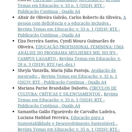
Temas em Educação: v. 33 n. 1 (2024): RTE -
Publicação Contínua - Qualis A4
Altair de Oliveira Galvão, Carlos Roberto da Silveira,
A
pessoa com deficiência e a educação inclusiva
,
Revista Temas em Educação: v. 33 n. 1 (2024): RTE -
Publicação Contínua - Qualis A4
Elza Ferreira Santos, Cyndi Moura Guimarães de
Oliveira,
EDUCAÇÃO PROFISSIONAL FEMININA: UMA
ANÁLISE DO PROGRAMA MULHERES MIL NO IFS -
CAMPUS LAGARTO
,
Revista Temas em Educação: v.
28 n. 3 (2019): RTE (set.-dez.)
Sheyla Vanzella, Maria Júlia Pantoja,
Avaliação de
mestrado:
,
Revista Temas em Educação: v. 32 n. 1
(2023): RTE - Publicação Contínua - Qualis A4
Mariana Parise Brandalise Dalsotto,
CÍRCULOS DE
CULTURA: CRÍTICAS E SILENCIAMENTOS
,
Revista
Temas em Educação: v. 33 n. 1 (2024): RTE -
Publicação Contínua - Qualis A4
Samantha Galão Figueiredo de Carvalho Ladeira,
Luciana Haddad Ferreira,
Educação para a
Sustentabilidade e Desenvolvimento Sustentável:
,
Revista Temas em Educação: v. 35 n. 1 (2026): RTE -