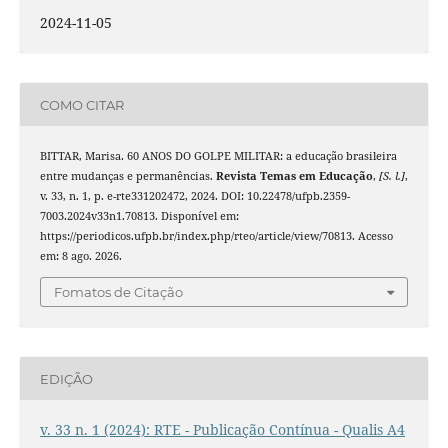
2024-11-05
COMO CITAR
BITTAR, Marisa. 60 ANOS DO GOLPE MILITAR: a educação brasileira
entre mudanças e permanências.
Revista Temas em Educação
,
[S. l.]
,
v. 33, n. 1, p. e-rte331202472, 2024. DOI: 10.22478/ufpb.2359-
7003.2024v33n1.70813. Disponível em:
https://periodicos.ufpb.br/index.php/rteo/article/view/70813. Acesso
em: 8 ago. 2026.
Fomatos de Citação
EDIÇÃO
v. 33 n. 1 (2024): RTE - Publicação Contínua - Qualis A4