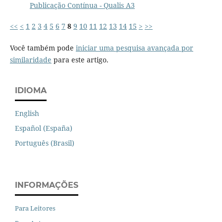
Publicação Contínua - Qualis A3
<<
<
1
2
3
4
5
6
7
8
9
10
11
12
13
14
15
>
>>
Você também pode
iniciar uma pesquisa avançada por
similaridade
para este artigo.
IDIOMA
English
Español (España)
Português (Brasil)
INFORMAÇÕES
Para Leitores