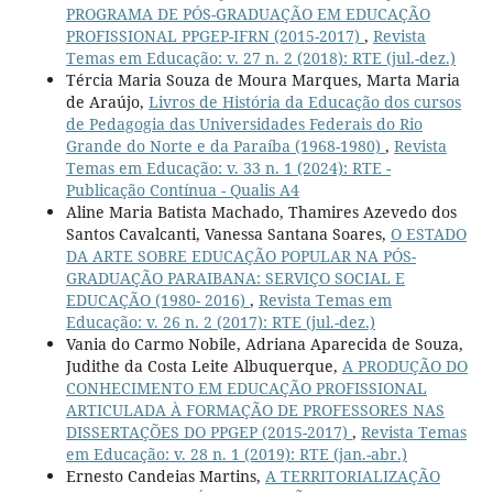
PROGRAMA DE PÓS-GRADUAÇÃO EM EDUCAÇÃO
PROFISSIONAL PPGEP-IFRN (2015-2017)
,
Revista
Temas em Educação: v. 27 n. 2 (2018): RTE (jul.-dez.)
Tércia Maria Souza de Moura Marques, Marta Maria
de Araújo,
Livros de História da Educação dos cursos
de Pedagogia das Universidades Federais do Rio
Grande do Norte e da Paraíba (1968-1980)
,
Revista
Temas em Educação: v. 33 n. 1 (2024): RTE -
Publicação Contínua - Qualis A4
Aline Maria Batista Machado, Thamires Azevedo dos
Santos Cavalcanti, Vanessa Santana Soares,
O ESTADO
DA ARTE SOBRE EDUCAÇÃO POPULAR NA PÓS-
GRADUAÇÃO PARAIBANA: SERVIÇO SOCIAL E
EDUCAÇÃO (1980- 2016)
,
Revista Temas em
Educação: v. 26 n. 2 (2017): RTE (jul.-dez.)
Vania do Carmo Nobile, Adriana Aparecida de Souza,
Judithe da Costa Leite Albuquerque,
A PRODUÇÃO DO
CONHECIMENTO EM EDUCAÇÃO PROFISSIONAL
ARTICULADA À FORMAÇÃO DE PROFESSORES NAS
DISSERTAÇÕES DO PPGEP (2015-2017)
,
Revista Temas
em Educação: v. 28 n. 1 (2019): RTE (jan.-abr.)
Ernesto Candeias Martins,
A TERRITORIALIZAÇÃO