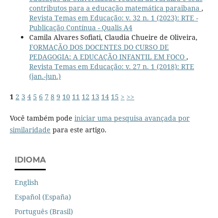
contributos para a educação matemática paraibana
,
Revista Temas em Educação: v. 32 n. 1 (2023): RTE -
Publicação Contínua - Qualis A4
Camila Alvares Sofiati, Claudia Chueire de Oliveira,
FORMAÇÃO DOS DOCENTES DO CURSO DE
PEDAGOGIA: A EDUCAÇÃO INFANTIL EM FOCO
,
Revista Temas em Educação: v. 27 n. 1 (2018): RTE
(jan.-jun.)
1
2
3
4
5
6
7
8
9
10
11
12
13
14
15
>
>>
Você também pode
iniciar uma pesquisa avançada por
similaridade
para este artigo.
IDIOMA
English
Español (España)
Português (Brasil)