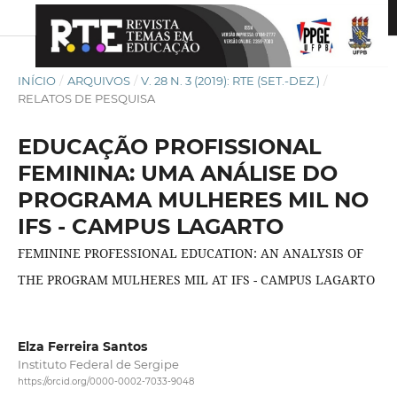
INÍCIO
/
ARQUIVOS
/
V. 28 N. 3 (2019): RTE (SET.-DEZ.)
/
RELATOS DE PESQUISA
EDUCAÇÃO PROFISSIONAL
FEMININA: UMA ANÁLISE DO
PROGRAMA MULHERES MIL NO
IFS - CAMPUS LAGARTO
FEMININE PROFESSIONAL EDUCATION: AN ANALYSIS OF
THE PROGRAM MULHERES MIL AT IFS - CAMPUS LAGARTO
Elza Ferreira Santos
Instituto Federal de Sergipe
https://orcid.org/0000-0002-7033-9048