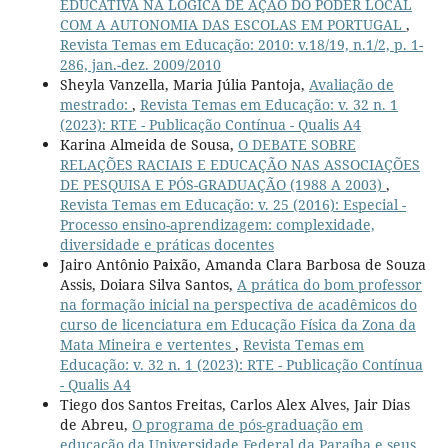
EDUCATIVA NA LÓGICA DE AÇÃO DO PODER LOCAL
COM A AUTONOMIA DAS ESCOLAS EM PORTUGAL
,
Revista Temas em Educação: 2010: v.18/19, n.1/2, p. 1-
286, jan.-dez. 2009/2010
Sheyla Vanzella, Maria Júlia Pantoja,
Avaliação de
mestrado:
,
Revista Temas em Educação: v. 32 n. 1
(2023): RTE - Publicação Contínua - Qualis A4
Karina Almeida de Sousa,
O DEBATE SOBRE
RELAÇÕES RACIAIS E EDUCAÇÃO NAS ASSOCIAÇÕES
DE PESQUISA E PÓS-GRADUAÇÃO (1988 A 2003)
,
Revista Temas em Educação: v. 25 (2016): Especial -
Processo ensino-aprendizagem: complexidade,
diversidade e práticas docentes
Jairo Antônio Paixão, Amanda Clara Barbosa de Souza
Assis, Doiara Silva Santos,
A prática do bom professor
na formação inicial na perspectiva de acadêmicos do
curso de licenciatura em Educação Física da Zona da
Mata Mineira e vertentes
,
Revista Temas em
Educação: v. 32 n. 1 (2023): RTE - Publicação Contínua
- Qualis A4
Tiego dos Santos Freitas, Carlos Alex Alves, Jair Dias
de Abreu,
O programa de pós-graduação em
educação da Universidade Federal da Paraíba e seus