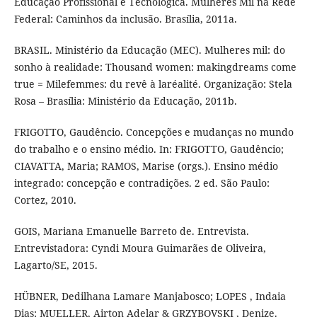
Educação Profissional e Tecnológica. Mulheres Mil na Rede
Federal: Caminhos da inclusão. Brasília, 2011a.
BRASIL. Ministério da Educação (MEC). Mulheres mil: do
sonho à realidade: Thousand women: makingdreams come
true = Milefemmes: du revê à laréalité. Organização: Stela
Rosa – Brasília: Ministério da Educação, 2011b.
FRIGOTTO, Gaudêncio. Concepções e mudanças no mundo
do trabalho e o ensino médio. In: FRIGOTTO, Gaudêncio;
CIAVATTA, Maria; RAMOS, Marise (orgs.). Ensino médio
integrado: concepção e contradições. 2 ed. São Paulo:
Cortez, 2010.
GOIS, Mariana Emanuelle Barreto de. Entrevista.
Entrevistadora: Cyndi Moura Guimarães de Oliveira,
Lagarto/SE, 2015.
HÜBNER, Dedilhana Lamare Manjabosco; LOPES , Indaia
Dias; MUELLER, Airton Adelar & GRZYBOVSKI , Denize.