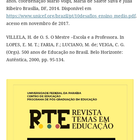
anos. coordenação Mário Volpi, Maria de Salete Silva e Júlia
Ribeiro Brasília, DF, 2014. Disponível em
https://www.unicef.org/brazil/pt/10desafios_ensino_medio.pdf
.
acesso em novembro de 2017.
VILLELA, H. de O. S. O Mestre –Escola e a Professora. In
LOPES, E. M. T.; FARIA, F.; LUCIANO, M. de; VEIGA, C. G.
(Orgs). 500 anos de Educação no Brasil. Belo Horizonte:
Autêntica, 2000, pp. 95-134.