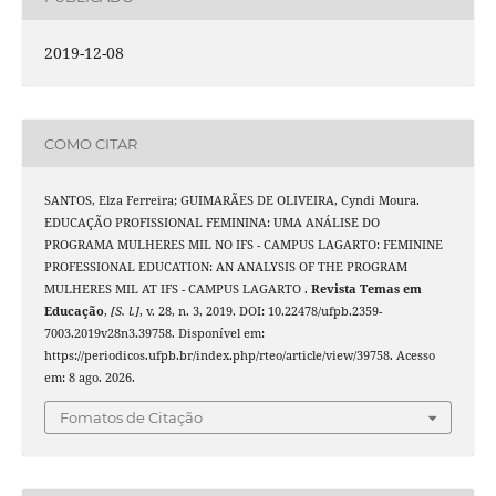
2019-12-08
COMO CITAR
SANTOS, Elza Ferreira; GUIMARÃES DE OLIVEIRA, Cyndi Moura.
EDUCAÇÃO PROFISSIONAL FEMININA: UMA ANÁLISE DO
PROGRAMA MULHERES MIL NO IFS - CAMPUS LAGARTO: FEMININE
PROFESSIONAL EDUCATION: AN ANALYSIS OF THE PROGRAM
MULHERES MIL AT IFS - CAMPUS LAGARTO .
Revista Temas em
Educação
,
[S. l.]
, v. 28, n. 3, 2019. DOI: 10.22478/ufpb.2359-
7003.2019v28n3.39758. Disponível em:
https://periodicos.ufpb.br/index.php/rteo/article/view/39758. Acesso
em: 8 ago. 2026.
Fomatos de Citação