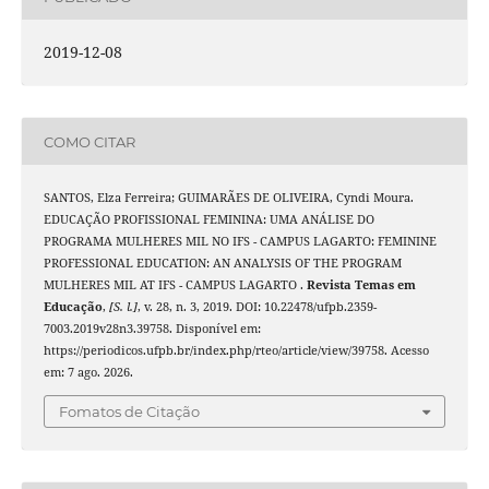
2019-12-08
COMO CITAR
SANTOS, Elza Ferreira; GUIMARÃES DE OLIVEIRA, Cyndi Moura.
EDUCAÇÃO PROFISSIONAL FEMININA: UMA ANÁLISE DO
PROGRAMA MULHERES MIL NO IFS - CAMPUS LAGARTO: FEMININE
PROFESSIONAL EDUCATION: AN ANALYSIS OF THE PROGRAM
MULHERES MIL AT IFS - CAMPUS LAGARTO .
Revista Temas em
Educação
,
[S. l.]
, v. 28, n. 3, 2019. DOI: 10.22478/ufpb.2359-
7003.2019v28n3.39758. Disponível em:
https://periodicos.ufpb.br/index.php/rteo/article/view/39758. Acesso
em: 7 ago. 2026.
Fomatos de Citação