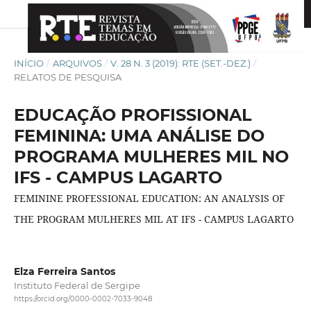
INÍCIO
/
ARQUIVOS
/
V. 28 N. 3 (2019): RTE (SET.-DEZ.)
/
RELATOS DE PESQUISA
EDUCAÇÃO PROFISSIONAL
FEMININA: UMA ANÁLISE DO
PROGRAMA MULHERES MIL NO
IFS - CAMPUS LAGARTO
FEMININE PROFESSIONAL EDUCATION: AN ANALYSIS OF
THE PROGRAM MULHERES MIL AT IFS - CAMPUS LAGARTO
Elza Ferreira Santos
Instituto Federal de Sergipe
https://orcid.org/0000-0002-7033-9048