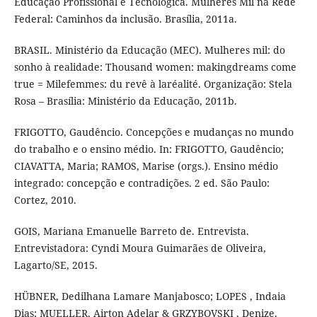
Educação Profissional e Tecnológica. Mulheres Mil na Rede
Federal: Caminhos da inclusão. Brasília, 2011a.
BRASIL. Ministério da Educação (MEC). Mulheres mil: do
sonho à realidade: Thousand women: makingdreams come
true = Milefemmes: du revê à laréalité. Organização: Stela
Rosa – Brasília: Ministério da Educação, 2011b.
FRIGOTTO, Gaudêncio. Concepções e mudanças no mundo
do trabalho e o ensino médio. In: FRIGOTTO, Gaudêncio;
CIAVATTA, Maria; RAMOS, Marise (orgs.). Ensino médio
integrado: concepção e contradições. 2 ed. São Paulo:
Cortez, 2010.
GOIS, Mariana Emanuelle Barreto de. Entrevista.
Entrevistadora: Cyndi Moura Guimarães de Oliveira,
Lagarto/SE, 2015.
HÜBNER, Dedilhana Lamare Manjabosco; LOPES , Indaia
Dias; MUELLER, Airton Adelar & GRZYBOVSKI , Denize.