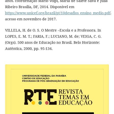
anos. coordenação Mário Volpi, Maria de Salete Silva e Júlia
Ribeiro Brasília, DF, 2014. Disponível em
https://www.unicef.org/brazil/pt/10desafios_ensino_medio.pdf
.
acesso em novembro de 2017.
VILLELA, H. de O. S. O Mestre –Escola e a Professora. In
LOPES, E. M. T.; FARIA, F.; LUCIANO, M. de; VEIGA, C. G.
(Orgs). 500 anos de Educação no Brasil. Belo Horizonte:
Autêntica, 2000, pp. 95-134.