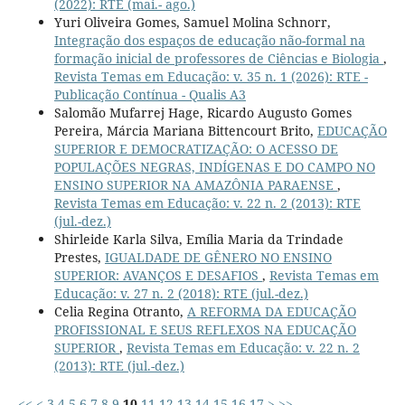
(2022): RTE (mai.- ago.)
Yuri Oliveira Gomes, Samuel Molina Schnorr,
Integração dos espaços de educação não-formal na
formação inicial de professores de Ciências e Biologia
,
Revista Temas em Educação: v. 35 n. 1 (2026): RTE -
Publicação Contínua - Qualis A3
Salomão Mufarrej Hage, Ricardo Augusto Gomes
Pereira, Márcia Mariana Bittencourt Brito,
EDUCAÇÃO
SUPERIOR E DEMOCRATIZAÇÃO: O ACESSO DE
POPULAÇÕES NEGRAS, INDÍGENAS E DO CAMPO NO
ENSINO SUPERIOR NA AMAZÔNIA PARAENSE
,
Revista Temas em Educação: v. 22 n. 2 (2013): RTE
(jul.-dez.)
Shirleide Karla Silva, Emília Maria da Trindade
Prestes,
IGUALDADE DE GÊNERO NO ENSINO
SUPERIOR: AVANÇOS E DESAFIOS
,
Revista Temas em
Educação: v. 27 n. 2 (2018): RTE (jul.-dez.)
Celia Regina Otranto,
A REFORMA DA EDUCAÇÃO
PROFISSIONAL E SEUS REFLEXOS NA EDUCAÇÃO
SUPERIOR
,
Revista Temas em Educação: v. 22 n. 2
(2013): RTE (jul.-dez.)
<<
<
3
4
5
6
7
8
9
10
11
12
13
14
15
16
17
>
>>