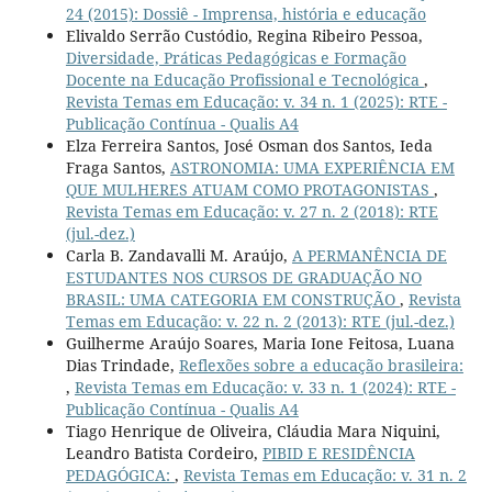
24 (2015): Dossiê - Imprensa, história e educação
Elivaldo Serrão Custódio, Regina Ribeiro Pessoa,
Diversidade, Práticas Pedagógicas e Formação
Docente na Educação Profissional e Tecnológica
,
Revista Temas em Educação: v. 34 n. 1 (2025): RTE -
Publicação Contínua - Qualis A4
Elza Ferreira Santos, José Osman dos Santos, Ieda
Fraga Santos,
ASTRONOMIA: UMA EXPERIÊNCIA EM
QUE MULHERES ATUAM COMO PROTAGONISTAS
,
Revista Temas em Educação: v. 27 n. 2 (2018): RTE
(jul.-dez.)
Carla B. Zandavalli M. Araújo,
A PERMANÊNCIA DE
ESTUDANTES NOS CURSOS DE GRADUAÇÃO NO
BRASIL: UMA CATEGORIA EM CONSTRUÇÃO
,
Revista
Temas em Educação: v. 22 n. 2 (2013): RTE (jul.-dez.)
Guilherme Araújo Soares, Maria Ione Feitosa, Luana
Dias Trindade,
Reflexões sobre a educação brasileira:
,
Revista Temas em Educação: v. 33 n. 1 (2024): RTE -
Publicação Contínua - Qualis A4
Tiago Henrique de Oliveira, Cláudia Mara Niquini,
Leandro Batista Cordeiro,
PIBID E RESIDÊNCIA
PEDAGÓGICA:
,
Revista Temas em Educação: v. 31 n. 2