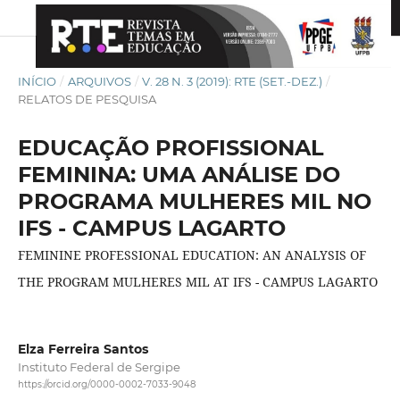
INÍCIO
/
ARQUIVOS
/
V. 28 N. 3 (2019): RTE (SET.-DEZ.)
/
RELATOS DE PESQUISA
EDUCAÇÃO PROFISSIONAL
FEMININA: UMA ANÁLISE DO
PROGRAMA MULHERES MIL NO
IFS - CAMPUS LAGARTO
FEMININE PROFESSIONAL EDUCATION: AN ANALYSIS OF
THE PROGRAM MULHERES MIL AT IFS - CAMPUS LAGARTO
Elza Ferreira Santos
Instituto Federal de Sergipe
https://orcid.org/0000-0002-7033-9048