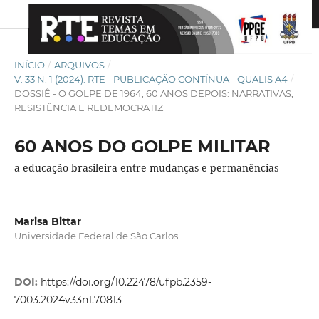
INÍCIO
/
ARQUIVOS
/
V. 33 N. 1 (2024): RTE - PUBLICAÇÃO CONTÍNUA - QUALIS A4
/
DOSSIÊ - O GOLPE DE 1964, 60 ANOS DEPOIS: NARRATIVAS,
RESISTÊNCIA E REDEMOCRATIZ
60 ANOS DO GOLPE MILITAR
a educação brasileira entre mudanças e permanências
Marisa Bittar
Universidade Federal de São Carlos
DOI:
https://doi.org/10.22478/ufpb.2359-
7003.2024v33n1.70813