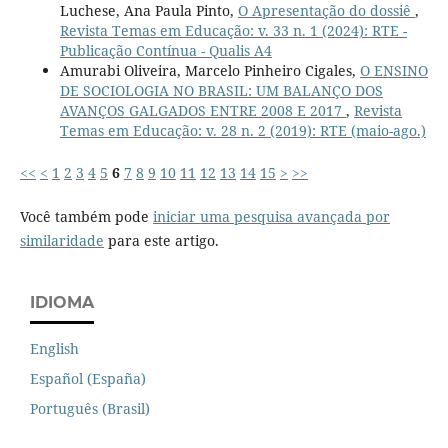
Luchese, Ana Paula Pinto,
O Apresentação do dossiê
,
Revista Temas em Educação: v. 33 n. 1 (2024): RTE -
Publicação Contínua - Qualis A4
Amurabi Oliveira, Marcelo Pinheiro Cigales,
O ENSINO
DE SOCIOLOGIA NO BRASIL: UM BALANÇO DOS
AVANÇOS GALGADOS ENTRE 2008 E 2017
,
Revista
Temas em Educação: v. 28 n. 2 (2019): RTE (maio-ago.)
<<
<
1
2
3
4
5
6
7
8
9
10
11
12
13
14
15
>
>>
Você também pode
iniciar uma pesquisa avançada por
similaridade
para este artigo.
IDIOMA
English
Español (España)
Português (Brasil)