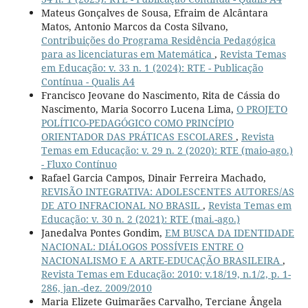
Mateus Gonçalves de Sousa, Efraim de Alcântara
Matos, Antonio Marcos da Costa Silvano,
Contribuições do Programa Residência Pedagógica
para as licenciaturas em Matemática
,
Revista Temas
em Educação: v. 33 n. 1 (2024): RTE - Publicação
Contínua - Qualis A4
Francisco Jeovane do Nascimento, Rita de Cássia do
Nascimento, Maria Socorro Lucena Lima,
O PROJETO
POLÍTICO-PEDAGÓGICO COMO PRINCÍPIO
ORIENTADOR DAS PRÁTICAS ESCOLARES
,
Revista
Temas em Educação: v. 29 n. 2 (2020): RTE (maio-ago.)
- Fluxo Contínuo
Rafael Garcia Campos, Dinair Ferreira Machado,
REVISÃO INTEGRATIVA: ADOLESCENTES AUTORES/AS
DE ATO INFRACIONAL NO BRASIL
,
Revista Temas em
Educação: v. 30 n. 2 (2021): RTE (mai.-ago.)
Janedalva Pontes Gondim,
EM BUSCA DA IDENTIDADE
NACIONAL: DIÁLOGOS POSSÍVEIS ENTRE O
NACIONALISMO E A ARTE-EDUCAÇÃO BRASILEIRA
,
Revista Temas em Educação: 2010: v.18/19, n.1/2, p. 1-
286, jan.-dez. 2009/2010
Maria Elizete Guimarães Carvalho, Terciane Ângela