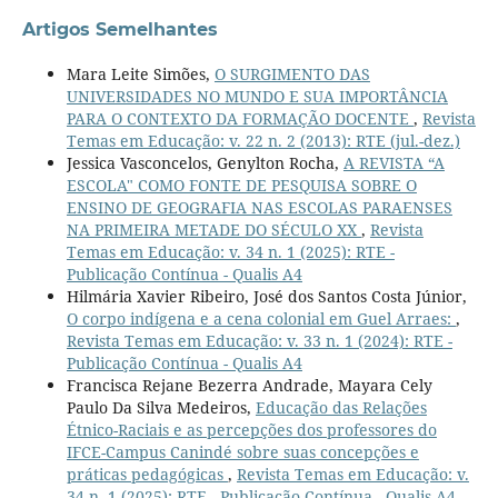
Artigos Semelhantes
Mara Leite Simões,
O SURGIMENTO DAS
UNIVERSIDADES NO MUNDO E SUA IMPORTÂNCIA
PARA O CONTEXTO DA FORMAÇÃO DOCENTE
,
Revista
Temas em Educação: v. 22 n. 2 (2013): RTE (jul.-dez.)
Jessica Vasconcelos, Genylton Rocha,
A REVISTA “A
ESCOLA" COMO FONTE DE PESQUISA SOBRE O
ENSINO DE GEOGRAFIA NAS ESCOLAS PARAENSES
NA PRIMEIRA METADE DO SÉCULO XX
,
Revista
Temas em Educação: v. 34 n. 1 (2025): RTE -
Publicação Contínua - Qualis A4
Hilmária Xavier Ribeiro, José dos Santos Costa Júnior,
O corpo indígena e a cena colonial em Guel Arraes:
,
Revista Temas em Educação: v. 33 n. 1 (2024): RTE -
Publicação Contínua - Qualis A4
Francisca Rejane Bezerra Andrade, Mayara Cely
Paulo Da Silva Medeiros,
Educação das Relações
Étnico-Raciais e as percepções dos professores do
IFCE-Campus Canindé sobre suas concepções e
práticas pedagógicas
,
Revista Temas em Educação: v.
34 n. 1 (2025): RTE - Publicação Contínua - Qualis A4