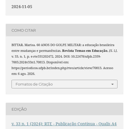
2024-11-05
COMO CITAR
BITTAR, Marisa. 60 ANOS DO GOLPE MILITAR: a educação brasileira
entre mudanças e permanências.
Revista Temas em Educação
,
[S. l.]
,
v. 33, n. 1, p. e-rte331202472, 2024. DOI: 10.22478/ufpb.2359-
7003.2024v33n1.70813. Disponível em:
https://periodicos.ufpb.br/index.php/rteo/article/view/70813. Acesso
em: 6 ago. 2026.
Fomatos de Citação
EDIÇÃO
v. 33 n. 1 (2024): RTE - Publicação Contínua - Qualis A4