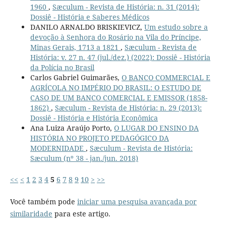
1960
,
Sæculum - Revista de História: n. 31 (2014):
Dossiê - História e Saberes Médicos
DANILO ARNALDO BRISKIEVICZ,
Um estudo sobre a
devoção à Senhora do Rosário na Vila do Príncipe,
Minas Gerais, 1713 a 1821
,
Sæculum - Revista de
História: v. 27 n. 47 (jul./dez.) (2022): Dossiê - História
da Polícia no Brasil
Carlos Gabriel Guimarães,
O BANCO COMMERCIAL E
AGRÍCOLA NO IMPÉRIO DO BRASIL: O ESTUDO DE
CASO DE UM BANCO COMERCIAL E EMISSOR (1858-
1862)
,
Sæculum - Revista de História: n. 29 (2013):
Dossiê - História e História Econômica
Ana Luiza Araújo Porto,
O LUGAR DO ENSINO DA
HISTÓRIA NO PROJETO PEDAGÓGICO DA
MODERNIDADE
,
Sæculum - Revista de História:
Sæculum (nº 38 - jan./jun. 2018)
<<
<
1
2
3
4
5
6
7
8
9
10
>
>>
Você também pode
iniciar uma pesquisa avançada por
similaridade
para este artigo.