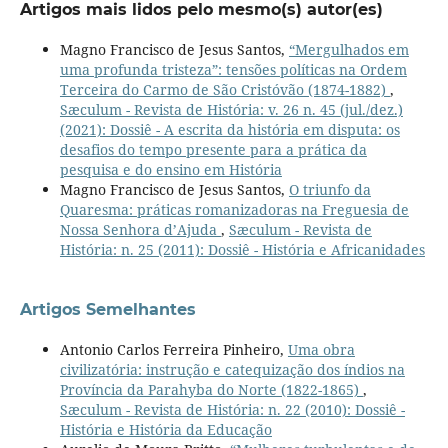
Artigos mais lidos pelo mesmo(s) autor(es)
Magno Francisco de Jesus Santos,
“Mergulhados em
uma profunda tristeza”: tensões políticas na Ordem
Terceira do Carmo de São Cristóvão (1874-1882)
,
Sæculum - Revista de História: v. 26 n. 45 (jul./dez.)
(2021): Dossiê - A escrita da história em disputa: os
desafios do tempo presente para a prática da
pesquisa e do ensino em História
Magno Francisco de Jesus Santos,
O triunfo da
Quaresma: práticas romanizadoras na Freguesia de
Nossa Senhora d’Ajuda
,
Sæculum - Revista de
História: n. 25 (2011): Dossiê - História e Africanidades
Artigos Semelhantes
Antonio Carlos Ferreira Pinheiro,
Uma obra
civilizatória: instrução e catequização dos índios na
Província da Parahyba do Norte (1822-1865)
,
Sæculum - Revista de História: n. 22 (2010): Dossiê -
História e História da Educação