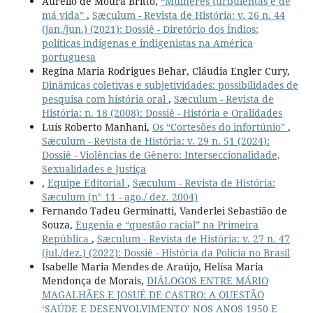
Aurelio de Moura Britto,
“Mulheres turbulentas e de
má vida”
,
Sæculum - Revista de História: v. 26 n. 44
(jan./jun.) (2021): Dossiê - Diretório dos Índios:
políticas indígenas e indigenistas na América
portuguesa
Regina Maria Rodrigues Behar, Cláudia Engler Cury,
Dinâmicas coletivas e subjetividades: possibilidades de
pesquisa com história oral
,
Sæculum - Revista de
História: n. 18 (2008): Dossiê - História e Oralidades
Luís Roberto Manhani,
Os “Cortesões do infortúnio”
,
Sæculum - Revista de História: v. 29 n. 51 (2024):
Dossiê - Violências de Gênero: Interseccionalidade,
Sexualidades e Justiça
,
Equipe Editorial
,
Sæculum - Revista de História:
Sæculum (n° 11 - ago./ dez. 2004)
Fernando Tadeu Germinatti, Vanderlei Sebastião de
Souza,
Eugenia e “questão racial” na Primeira
República
,
Sæculum - Revista de História: v. 27 n. 47
(jul./dez.) (2022): Dossiê - História da Polícia no Brasil
Isabelle Maria Mendes de Araújo, Helísa Maria
Mendonça de Morais,
DIÁLOGOS ENTRE MÁRIO
MAGALHÃES E JOSUÉ DE CASTRO: A QUESTÃO
‘SAÚDE E DESENVOLVIMENTO’ NOS ANOS 1950 E