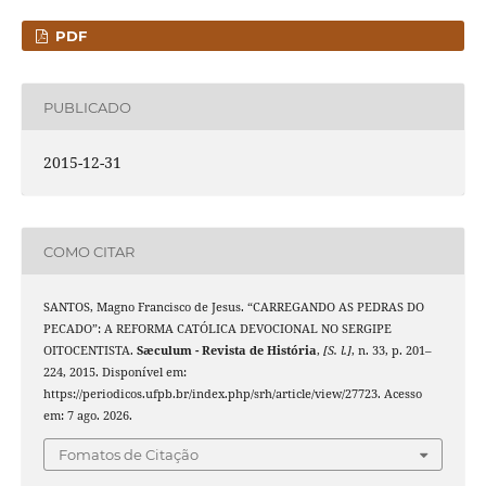
PDF
PUBLICADO
2015-12-31
COMO CITAR
SANTOS, Magno Francisco de Jesus. “CARREGANDO AS PEDRAS DO
PECADO”: A REFORMA CATÓLICA DEVOCIONAL NO SERGIPE
OITOCENTISTA.
Sæculum - Revista de História
,
[S. l.]
, n. 33, p. 201–
224, 2015. Disponível em:
https://periodicos.ufpb.br/index.php/srh/article/view/27723. Acesso
em: 7 ago. 2026.
Fomatos de Citação