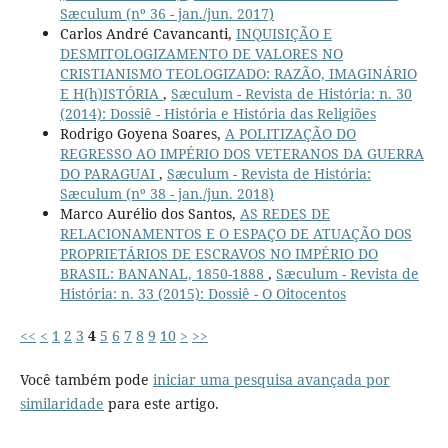
Sæculum (nº 36 - jan./jun. 2017)
Carlos André Cavancanti,
INQUISIÇÃO E
DESMITOLOGIZAMENTO DE VALORES NO
CRISTIANISMO TEOLOGIZADO: RAZÃO, IMAGINÁRIO
E H(h)ISTÓRIA
,
Sæculum - Revista de História: n. 30
(2014): Dossiê - História e História das Religiões
Rodrigo Goyena Soares,
A POLITIZAÇÃO DO
REGRESSO AO IMPÉRIO DOS VETERANOS DA GUERRA
DO PARAGUAI
,
Sæculum - Revista de História:
Sæculum (nº 38 - jan./jun. 2018)
Marco Aurélio dos Santos,
AS REDES DE
RELACIONAMENTOS E O ESPAÇO DE ATUAÇÃO DOS
PROPRIETÁRIOS DE ESCRAVOS NO IMPÉRIO DO
BRASIL: BANANAL, 1850-1888
,
Sæculum - Revista de
História: n. 33 (2015): Dossiê - O Oitocentos
<<
<
1
2
3
4
5
6
7
8
9
10
>
>>
Você também pode
iniciar uma pesquisa avançada por
similaridade
para este artigo.