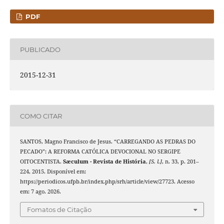
PDF
PUBLICADO
2015-12-31
COMO CITAR
SANTOS, Magno Francisco de Jesus. “CARREGANDO AS PEDRAS DO
PECADO”: A REFORMA CATÓLICA DEVOCIONAL NO SERGIPE
OITOCENTISTA.
Sæculum - Revista de História
,
[S. l.]
, n. 33, p. 201–
224, 2015. Disponível em:
https://periodicos.ufpb.br/index.php/srh/article/view/27723. Acesso
em: 7 ago. 2026.
Fomatos de Citação