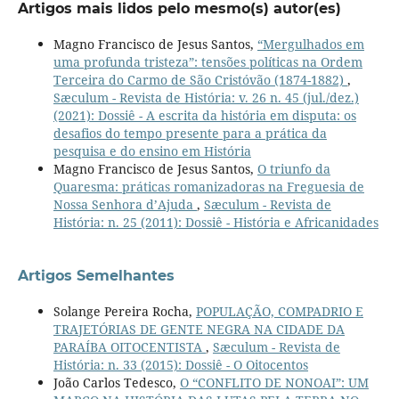
Artigos mais lidos pelo mesmo(s) autor(es)
Magno Francisco de Jesus Santos,
“Mergulhados em
uma profunda tristeza”: tensões políticas na Ordem
Terceira do Carmo de São Cristóvão (1874-1882)
,
Sæculum - Revista de História: v. 26 n. 45 (jul./dez.)
(2021): Dossiê - A escrita da história em disputa: os
desafios do tempo presente para a prática da
pesquisa e do ensino em História
Magno Francisco de Jesus Santos,
O triunfo da
Quaresma: práticas romanizadoras na Freguesia de
Nossa Senhora d’Ajuda
,
Sæculum - Revista de
História: n. 25 (2011): Dossiê - História e Africanidades
Artigos Semelhantes
Solange Pereira Rocha,
POPULAÇÃO, COMPADRIO E
TRAJETÓRIAS DE GENTE NEGRA NA CIDADE DA
PARAÍBA OITOCENTISTA
,
Sæculum - Revista de
História: n. 33 (2015): Dossiê - O Oitocentos
João Carlos Tedesco,
O “CONFLITO DE NONOAI”: UM