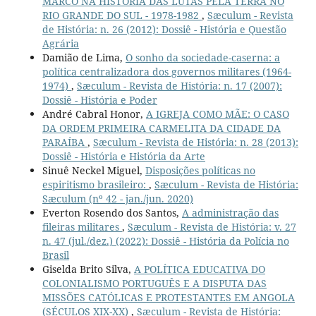
MARCO NA HISTÓRIA DAS LUTAS PELA TERRA NO
RIO GRANDE DO SUL - 1978-1982
,
Sæculum - Revista
de História: n. 26 (2012): Dossiê - História e Questão
Agrária
Damião de Lima,
O sonho da sociedade-caserna: a
política centralizadora dos governos militares (1964-
1974)
,
Sæculum - Revista de História: n. 17 (2007):
Dossiê - História e Poder
André Cabral Honor,
A IGREJA COMO MÃE: O CASO
DA ORDEM PRIMEIRA CARMELITA DA CIDADE DA
PARAÍBA
,
Sæculum - Revista de História: n. 28 (2013):
Dossiê - História e História da Arte
Sinuê Neckel Miguel,
Disposições políticas no
espiritismo brasileiro:
,
Sæculum - Revista de História:
Sæculum (nº 42 - jan./jun. 2020)
Everton Rosendo dos Santos,
A administração das
fileiras militares
,
Sæculum - Revista de História: v. 27
n. 47 (jul./dez.) (2022): Dossiê - História da Polícia no
Brasil
Giselda Brito Silva,
A POLÍTICA EDUCATIVA DO
COLONIALISMO PORTUGUÊS E A DISPUTA DAS
MISSÕES CATÓLICAS E PROTESTANTES EM ANGOLA
(SÉCULOS XIX-XX)
,
Sæculum - Revista de História: