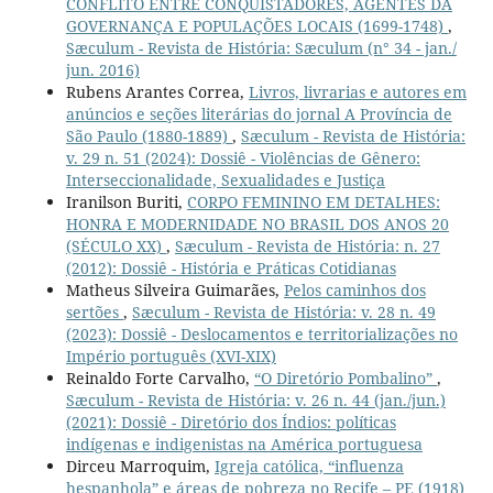
CONFLITO ENTRE CONQUISTADORES, AGENTES DA
GOVERNANÇA E POPULAÇÕES LOCAIS (1699-1748)
,
Sæculum - Revista de História: Sæculum (n° 34 - jan./
jun. 2016)
Rubens Arantes Correa,
Livros, livrarias e autores em
anúncios e seções literárias do jornal A Província de
São Paulo (1880-1889)
,
Sæculum - Revista de História:
v. 29 n. 51 (2024): Dossiê - Violências de Gênero:
Interseccionalidade, Sexualidades e Justiça
Iranilson Buriti,
CORPO FEMININO EM DETALHES:
HONRA E MODERNIDADE NO BRASIL DOS ANOS 20
(SÉCULO XX)
,
Sæculum - Revista de História: n. 27
(2012): Dossiê - História e Práticas Cotidianas
Matheus Silveira Guimarães,
Pelos caminhos dos
sertões
,
Sæculum - Revista de História: v. 28 n. 49
(2023): Dossiê - Deslocamentos e territorializações no
Império português (XVI-XIX)
Reinaldo Forte Carvalho,
“O Diretório Pombalino”
,
Sæculum - Revista de História: v. 26 n. 44 (jan./jun.)
(2021): Dossiê - Diretório dos Índios: políticas
indígenas e indigenistas na América portuguesa
Dirceu Marroquim,
Igreja católica, “influenza
hespanhola” e áreas de pobreza no Recife – PE (1918)