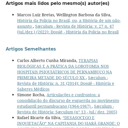
Artigos mais lidos pelo mesmo(s) autor(es)
Marcos Luiz Bretas, Wellington Barbosa da Silva,
História da Polícia no Brasil, ou, a História de um não-
assunto
,
Sæculum - Revista de História: v. 27 n. 47
(jul./dez.) (2022): Dossiê - História da Polícia no Brasil
Artigos Semelhantes
Carlos Alberto Cunha Miranda,
TERAPIAS
BIOLÓGICAS E A PRÁTICA DA LOBOTOMIA NOS
HOSPITAIS PSIQUIÁTRICOS DE PERNAMBUCO NA
PRIMEIRA METADE DO SÉCULO XX
,
Sæculum -
Revista de História: n. 31 (2014): Dossiê - História e
Saberes Médicos
Simone Rocha,
Articulações e confrontos: a
consolidação do discurso de esquerda no movimento
estudantil pernambucano (1964-1967)
,
Sæculum -
Revista de História: Sæculum (n° 13 - jul./ dez. 2005)
Rafael Ricarte da Silva,
“DESASOCEGO E
INQUIETAÇÃO” NA CAPITANIA DO SIARÁ GRANDE: O