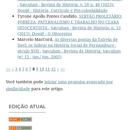
,
Sæculum - Revista de História: v. 28 n. 48 (2023):
Dossiê - História, Currículo e Pós-colonialidade
Tyrone Apollo Pontes Candido,
SERTÃO PROLETÁRIO:
POBREZA, PATERNALISMO E TRABALHO NO CEARÁ
OITOCENTISTA
,
Sæculum - Revista de História: n. 33
(2015): Dossiê - O Oitocentos
Marcelo MacCord,
As diversas pontas da Estrela de
Davi: os judeus na História Social de Pernambuco -
século XVII
,
Sæculum - Revista de História: Sæculum
(n° 12 - jan./ jun. 2005)
<<
<
3
4
5
6
7
8
9
10
11
12
>
>>
Você também pode
iniciar uma pesquisa avançada por
similaridade
para este artigo.
EDIÇÃO ATUAL