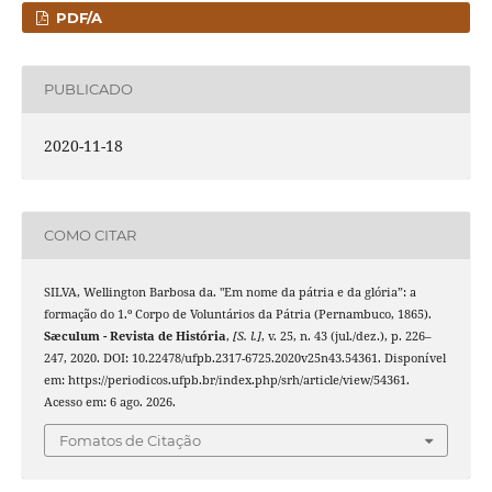
PDF/A
PUBLICADO
2020-11-18
COMO CITAR
SILVA, Wellington Barbosa da. "Em nome da pátria e da glória”: a
formação do 1.º Corpo de Voluntários da Pátria (Pernambuco, 1865).
Sæculum - Revista de História
,
[S. l.]
, v. 25, n. 43 (jul./dez.), p. 226–
247, 2020. DOI: 10.22478/ufpb.2317-6725.2020v25n43.54361. Disponível
em: https://periodicos.ufpb.br/index.php/srh/article/view/54361.
Acesso em: 6 ago. 2026.
Fomatos de Citação