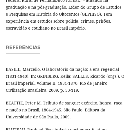
Federal Rural de Pernambuco (UFRPE) – atuando na
graduação e na pós-graduação. Líder do Grupo de Estudos
e Pesquisas em História do Oitocentos (GEPHISO). Tem
experiência em estudos sobre polícia, crimes, prisões,
escravidão e cotidiano no Brasil Império.
REFERÊNCIAS
BASILE, Marcello. O laboratório da nação: a era regencial
(1831-1840). In: GRINBERG, Keila; SALLES, Ricardo (orgs.). O
Brasil imperial, volume II: 1831-1870. Rio de Janeiro:
Civilização Brasileira, 2009. p. 53-119.
BEATTIE, Peter M. Tributo de sangue: exército, honra, raça
e nação no Brasil, 1864-1945. São Paulo: Editora da
Universidade de São Paulo, 2009.
BLUTEAU, Raphael. Vocabulario portuguez & latino.