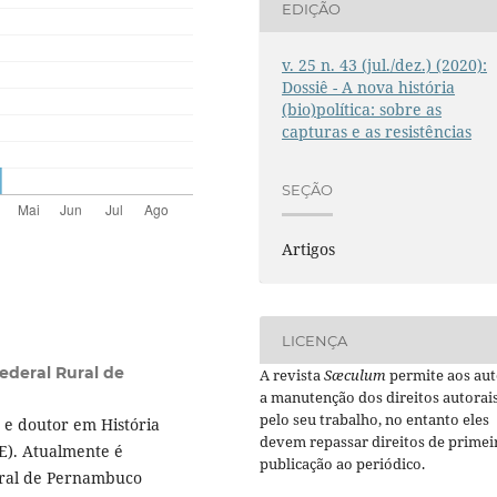
EDIÇÃO
v. 25 n. 43 (jul./dez.) (2020):
Dossiê - A nova história
(bio)política: sobre as
capturas e as resistências
SEÇÃO
Artigos
LICENÇA
ederal Rural de
A revista
Sæculum
permite aos aut
a manutenção dos direitos autorai
pelo seu trabalho, no entanto eles
 e doutor em História
devem repassar direitos de primei
E). Atualmente é
publicação ao periódico.
ural de Pernambuco