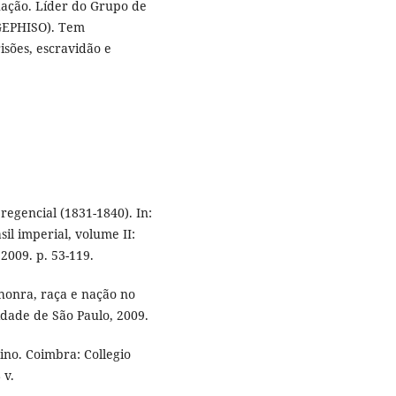
ação. Líder do Grupo de
(GEPHISO). Tem
isões, escravidão e
regencial (1831-1840). In:
il imperial, volume II:
 2009. p. 53-119.
 honra, raça e nação no
idade de São Paulo, 2009.
no. Coimbra: Collegio
 v.