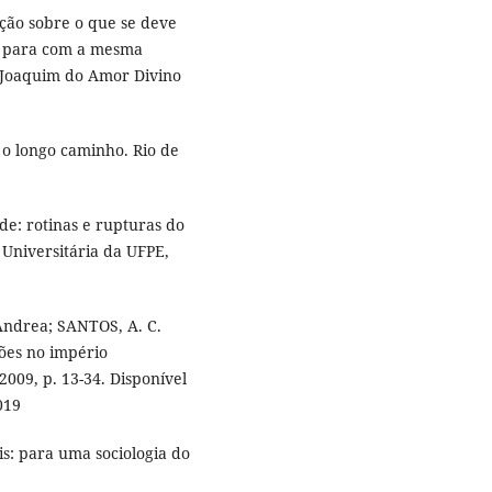
ção sobre o que se deve
e para com a mesma
i Joaquim do Amor Divino
 o longo caminho. Rio de
e: rotinas e rupturas do
 Universitária da UFPE,
Andrea; SANTOS, A. C.
ções no império
009, p. 13-34. Disponível
019
s: para uma sociologia do