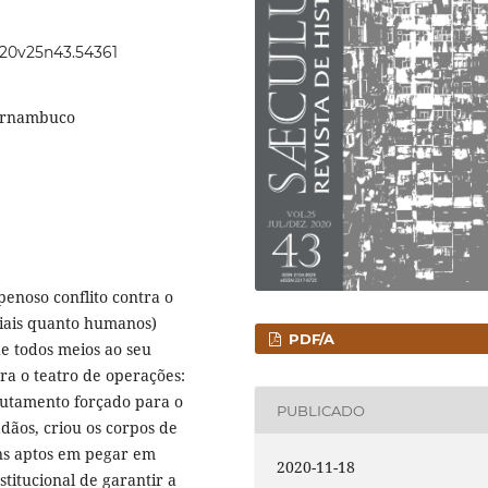
2020v25n43.54361
Pernambuco
penoso conflito contra o
riais quanto humanos)
PDF/A
e todos meios ao seu
ra o teatro de operações:
rutamento forçado para o
PUBLICADO
dãos, criou os corpos de
ens aptos em pegar em
2020-11-18
titucional de garantir a