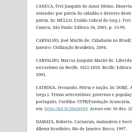
CANECA, Frei Joaquim do Amor Divino. Disserta
entender por pátria do cidadão e deveres dest
pátria. In: MELLO, Evaldo Cabral de (org.). Fre
Caneca. São Paulo: Editora 34, 2001, p. 53-99.
CARVALHO, José Murilo de. Cidadania no Brasil:
Janeiro: Civilização Brasileira, 2004.
CARVALHO, Marcus Joaquim Maciel de. Liberdad
escravismo no Recife, 1822-1850. Recife: Editora
2001.
CATROGA, Fernando. Pátria e nação. In: DORÉ, 
(orgs.). Temas setecentistas: governos e popula
português. Curitiba: UFPR/Fundação Araucária, 2
em:
https://bit.ly/30nWe8V
. Acesso em: 16 dez. 2
DAMATA, Roberto. Carnavais, malandros e herói
dilema brasileiro. Rio de Janeiro: Rocco, 1997.