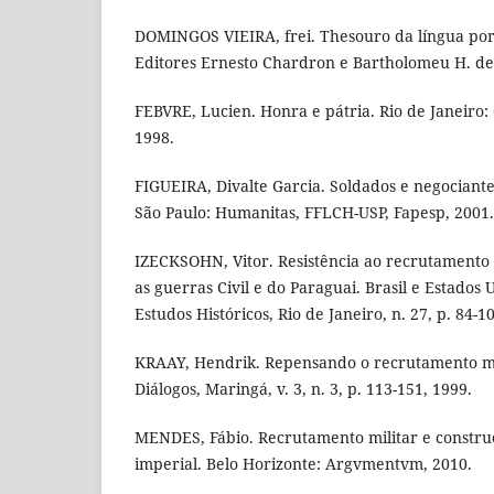
DOMINGOS VIEIRA, frei. Thesouro da língua por
Editores Ernesto Chardron e Bartholomeu H. de
FEBVRE, Lucien. Honra e pátria. Rio de Janeiro: C
1998.
FIGUEIRA, Divalte Garcia. Soldados e negociant
São Paulo: Humanitas, FFLCH-USP, Fapesp, 2001.
IZECKSOHN, Vitor. Resistência ao recrutamento 
as guerras Civil e do Paraguai. Brasil e Estados
Estudos Históricos, Rio de Janeiro, n. 27, p. 84-1
KRAAY, Hendrik. Repensando o recrutamento mili
Diálogos, Maringá, v. 3, n. 3, p. 113-151, 1999.
MENDES, Fábio. Recrutamento militar e construç
imperial. Belo Horizonte: Argvmentvm, 2010.