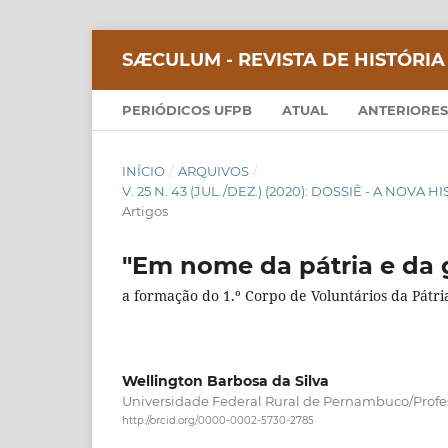
SÆCULUM - REVISTA DE HISTÓRIA
PERIÓDICOS UFPB
ATUAL
ANTERIORES
INÍCIO
/
ARQUIVOS
/
V. 25 N. 43 (JUL./DEZ.) (2020): DOSSIÊ - A NOVA
Artigos
"Em nome da pátria e da g
a formação do 1.º Corpo de Voluntários da Pátr
Wellington Barbosa da Silva
Universidade Federal Rural de Pernambuco/Profe
http://orcid.org/0000-0002-5730-2785