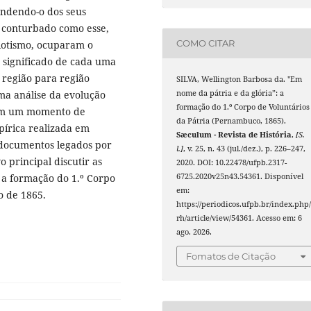
endendo-o dos seus
 conturbado como esse,
COMO CITAR
riotismo, ocuparam o
 significado de cada uma
 região para região
SILVA, Wellington Barbosa da. "Em
nome da pátria e da glória”: a
a análise da evolução
formação do 1.º Corpo de Voluntários
o em um momento de
da Pátria (Pernambuco, 1865).
írica realizada em
Sæculum - Revista de História
,
[S.
e documentos legados por
l.]
, v. 25, n. 43 (jul./dez.), p. 226–247,
o principal discutir as
2020. DOI: 10.22478/ufpb.2317-
6725.2020v25n43.54361. Disponível
 a formação do 1.º Corpo
em:
o de 1865.
https://periodicos.ufpb.br/index.php/
rh/article/view/54361. Acesso em: 6
ago. 2026.
Fomatos de Citação