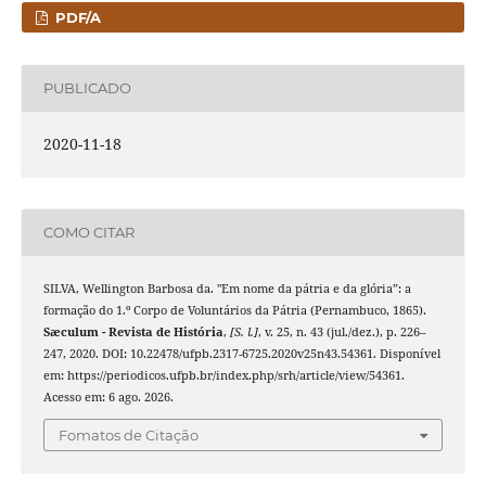
PDF/A
PUBLICADO
2020-11-18
COMO CITAR
SILVA, Wellington Barbosa da. "Em nome da pátria e da glória”: a
formação do 1.º Corpo de Voluntários da Pátria (Pernambuco, 1865).
Sæculum - Revista de História
,
[S. l.]
, v. 25, n. 43 (jul./dez.), p. 226–
247, 2020. DOI: 10.22478/ufpb.2317-6725.2020v25n43.54361. Disponível
em: https://periodicos.ufpb.br/index.php/srh/article/view/54361.
Acesso em: 6 ago. 2026.
Fomatos de Citação