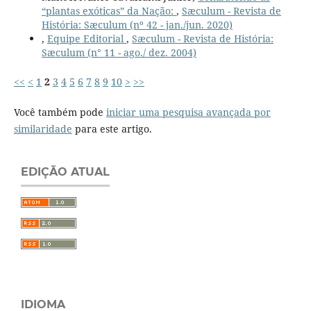
“plantas exóticas” da Nação:
,
Sæculum - Revista de
História: Sæculum (nº 42 - jan./jun. 2020)
,
Equipe Editorial
,
Sæculum - Revista de História:
Sæculum (n° 11 - ago./ dez. 2004)
<<
<
1
2
3
4
5
6
7
8
9
10
>
>>
Você também pode
iniciar uma pesquisa avançada por
similaridade
para este artigo.
EDIÇÃO ATUAL
IDIOMA