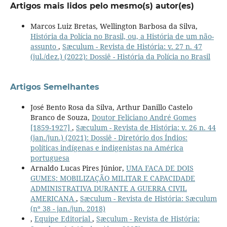
Artigos mais lidos pelo mesmo(s) autor(es)
Marcos Luiz Bretas, Wellington Barbosa da Silva,
História da Polícia no Brasil, ou, a História de um não-
assunto
,
Sæculum - Revista de História: v. 27 n. 47
(jul./dez.) (2022): Dossiê - História da Polícia no Brasil
Artigos Semelhantes
José Bento Rosa da Silva, Arthur Danillo Castelo
Branco de Souza,
Doutor Feliciano André Gomes
[1859-1927]
,
Sæculum - Revista de História: v. 26 n. 44
(jan./jun.) (2021): Dossiê - Diretório dos Índios:
políticas indígenas e indigenistas na América
portuguesa
Arnaldo Lucas Pires Júnior,
UMA FACA DE DOIS
GUMES: MOBILIZAÇÃO MILITAR E CAPACIDADE
ADMINISTRATIVA DURANTE A GUERRA CIVIL
AMERICANA
,
Sæculum - Revista de História: Sæculum
(nº 38 - jan./jun. 2018)
,
Equipe Editorial
,
Sæculum - Revista de História: