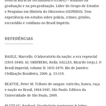
Federal Rural de Pernambuco (UFRPE) – atuando na
graduação e na pós-graduação. Líder do Grupo de Estudos
e Pesquisas em História do Oitocentos (GEPHISO). Tem
experiência em estudos sobre polícia, crimes, prisões,
escravidão e cotidiano no Brasil Império.
REFERÊNCIAS
BASILE, Marcello. O laboratório da nação: a era regencial
(1831-1840). In: GRINBERG, Keila; SALLES, Ricardo (orgs.). O
Brasil imperial, volume II: 1831-1870. Rio de Janeiro:
Civilização Brasileira, 2009. p. 53-119.
BEATTIE, Peter M. Tributo de sangue: exército, honra, raça
e nação no Brasil, 1864-1945. São Paulo: Editora da
Universidade de São Paulo, 2009.
BLUTEAU, Raphael. Vocabulario portuguez & latino.