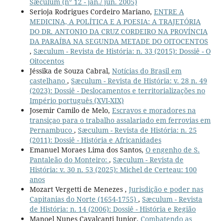
Sæculum (n° 12 - jan./ jun. 2005)
Serioja Rodrigues Cordeiro Mariano,
ENTRE A
MEDICINA, A POLÍTICA E A POESIA: A TRAJETÓRIA
DO DR. ANTONIO DA CRUZ CORDEIRO NA PROVÍNCIA
DA PARAÍBA NA SEGUNDA METADE DO OITOCENTOS
,
Sæculum - Revista de História: n. 33 (2015): Dossiê - O
Oitocentos
Jéssika de Souza Cabral,
Notícias do Brasil em
castelhano
,
Sæculum - Revista de História: v. 28 n. 49
(2023): Dossiê - Deslocamentos e territorializações no
Império português (XVI-XIX)
Josemir Camilo de Melo,
Escravos e moradores na
transiçao para o trabalho assalariado em ferrovias em
Pernambuco
,
Sæculum - Revista de História: n. 25
(2011): Dossiê - História e Africanidades
Emanuel Moraes Lima dos Santos,
O engenho de S.
Pantaleão do Monteiro:
,
Sæculum - Revista de
História: v. 30 n. 53 (2025): Michel de Certeau: 100
anos
Mozart Vergetti de Menezes ,
Jurisdição e poder nas
Capitanias do Norte (1654-1755)
,
Sæculum - Revista
de História: n. 14 (2006): Dossiê - História e Região
Manoel Nunes Cavalcanti Junior,
Combatendo as