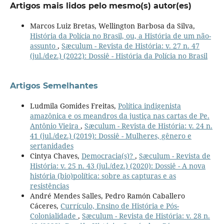
Artigos mais lidos pelo mesmo(s) autor(es)
Marcos Luiz Bretas, Wellington Barbosa da Silva,
História da Polícia no Brasil, ou, a História de um não-
assunto
,
Sæculum - Revista de História: v. 27 n. 47
(jul./dez.) (2022): Dossiê - História da Polícia no Brasil
Artigos Semelhantes
Ludmila Gomides Freitas,
Política indigenista
amazônica e os meandros da justiça nas cartas de Pe.
Antônio Vieira
,
Sæculum - Revista de História: v. 24 n.
41 (jul./dez.) (2019): Dossiê - Mulheres, gênero e
sertanidades
Cintya Chaves,
Democracia(s)?
,
Sæculum - Revista de
História: v. 25 n. 43 (jul./dez.) (2020): Dossiê - A nova
história (bio)política: sobre as capturas e as
resistências
André Mendes Salles, Pedro Ramón Caballero
Cáceres,
Currículo, Ensino de História e Pós-
Colonialidade
,
Sæculum - Revista de História: v. 28 n.