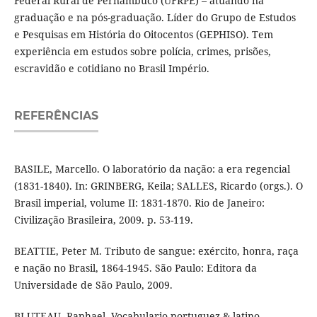
Federal Rural de Pernambuco (UFRPE) – atuando na
graduação e na pós-graduação. Líder do Grupo de Estudos
e Pesquisas em História do Oitocentos (GEPHISO). Tem
experiência em estudos sobre polícia, crimes, prisões,
escravidão e cotidiano no Brasil Império.
REFERÊNCIAS
BASILE, Marcello. O laboratório da nação: a era regencial
(1831-1840). In: GRINBERG, Keila; SALLES, Ricardo (orgs.). O
Brasil imperial, volume II: 1831-1870. Rio de Janeiro:
Civilização Brasileira, 2009. p. 53-119.
BEATTIE, Peter M. Tributo de sangue: exército, honra, raça
e nação no Brasil, 1864-1945. São Paulo: Editora da
Universidade de São Paulo, 2009.
BLUTEAU, Raphael. Vocabulario portuguez & latino.