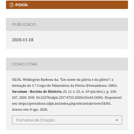
PDF/A
PUBLICADO
2020-11-18
COMO CITAR
SILVA, Wellington Barbosa da. "Em nome da pátria e da glória”: a
formação do 1.º Corpo de Voluntários da Pátria (Pernambuco, 1865).
Sæculum - Revista de História
,
[S. l.]
, v. 25, n. 43 (jul./dez.), p. 226–
247, 2020. DOI: 10.22478/ufpb.2317-6725.2020v25n43.54361. Disponível
em: https://periodicos.ufpb.br/index.php/srh/article/view/54361.
Acesso em: 6 ago. 2026.
Fomatos de Citação