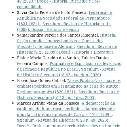
48 (2023): Dossiê - História, Currículo e Pós-
colonialidade
Silvia Carla Pereira de Brito Fonseca,
Federação e
República na Sociedade Federal de Pernambuco
(1831-1834)
,
Sæculum - Revista de História: n. 14
(2006): Dossiê - História e Região
Samarkandra Pereira dos Santos Pimentel,
História,
ficção e muitas embrechadas em 'Guerra dos
Mascates', de José de Alencar
,
Sæculum - Revista de
História: n. 20 (2009): Dossiê - História e Literatura
Elaine Maria Geraldo dos Santos, Zuleica Dantas
Pereira Campos,
Psiquiatria e Espiritismo na legislação
da Primeira República no Brasil
,
Sæculum - Revista
de História: Sæculum (nº 42 - jan./jun. 2020)
Flávio José Gomes Cabral,
'Vozes Públicas': as ruas e os
embates políticos em Pernambuco na crise do Antigo
Regime português (1820-1821)
,
Sæculum - Revista de
História: Sæculum (n° 13 - jul./ dez. 2005)
Marcos Arthur Viana da Fonseca,
A demarcação da
capitania de Itamaracá e os limites da propriedade
donatarial dos marqueses de Cascais (1704-1709)
,
Sæculum - Revista de História: v. 28 n. 49 (2023):
Dossiê - Deslocamentos e territorializações no Império