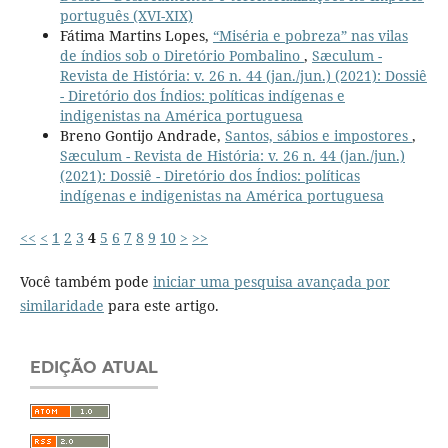
português (XVI-XIX)
Fátima Martins Lopes,
“Miséria e pobreza” nas vilas
de índios sob o Diretório Pombalino
,
Sæculum -
Revista de História: v. 26 n. 44 (jan./jun.) (2021): Dossiê
- Diretório dos Índios: políticas indígenas e
indigenistas na América portuguesa
Breno Gontijo Andrade,
Santos, sábios e impostores
,
Sæculum - Revista de História: v. 26 n. 44 (jan./jun.)
(2021): Dossiê - Diretório dos Índios: políticas
indígenas e indigenistas na América portuguesa
<<
<
1
2
3
4
5
6
7
8
9
10
>
>>
Você também pode
iniciar uma pesquisa avançada por
similaridade
para este artigo.
EDIÇÃO ATUAL