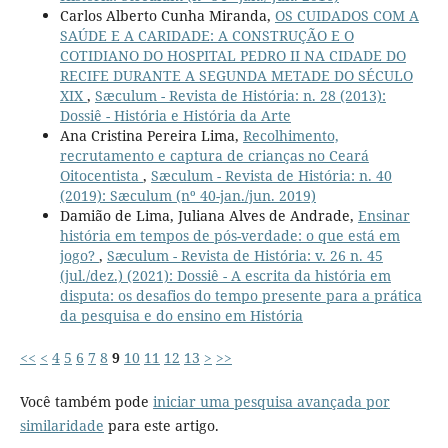
Carlos Alberto Cunha Miranda,
OS CUIDADOS COM A
SAÚDE E A CARIDADE: A CONSTRUÇÃO E O
COTIDIANO DO HOSPITAL PEDRO II NA CIDADE DO
RECIFE DURANTE A SEGUNDA METADE DO SÉCULO
XIX
,
Sæculum - Revista de História: n. 28 (2013):
Dossiê - História e História da Arte
Ana Cristina Pereira Lima,
Recolhimento,
recrutamento e captura de crianças no Ceará
Oitocentista
,
Sæculum - Revista de História: n. 40
(2019): Sæculum (nº 40-jan./jun. 2019)
Damião de Lima, Juliana Alves de Andrade,
Ensinar
história em tempos de pós-verdade: o que está em
jogo?
,
Sæculum - Revista de História: v. 26 n. 45
(jul./dez.) (2021): Dossiê - A escrita da história em
disputa: os desafios do tempo presente para a prática
da pesquisa e do ensino em História
<<
<
4
5
6
7
8
9
10
11
12
13
>
>>
Você também pode
iniciar uma pesquisa avançada por
similaridade
para este artigo.