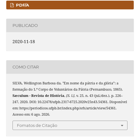
PDF/A
PUBLICADO
2020-11-18
COMO CITAR
SILVA, Wellington Barbosa da. "Em nome da pátria e da glória”: a
formação do 1.º Corpo de Voluntários da Pátria (Pernambuco, 1865).
Sæculum - Revista de História
,
[S. l.]
, v. 25, n. 43 (jul./dez.), p. 226–
247, 2020. DOI: 10.22478/ufpb.2317-6725.2020v25n43.54361. Disponível
em: https://periodicos.ufpb.br/index.php/srh/article/view/54361.
Acesso em: 6 ago. 2026.
Fomatos de Citação