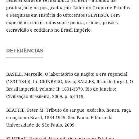
Federal Rural de Pernambuco (UFRPE) – atuando na
graduação e na pós-graduação. Líder do Grupo de Estudos
e Pesquisas em História do Oitocentos (GEPHISO). Tem
experiência em estudos sobre polícia, crimes, prisões,
escravidão e cotidiano no Brasil Império.
REFERÊNCIAS
BASILE, Marcello. O laboratório da nação: a era regencial
(1831-1840). In: GRINBERG, Keila; SALLES, Ricardo (orgs.). O
Brasil imperial, volume II: 1831-1870. Rio de Janeiro:
Civilização Brasileira, 2009. p. 53-119.
BEATTIE, Peter M. Tributo de sangue: exército, honra, raça
e nação no Brasil, 1864-1945. São Paulo: Editora da
Universidade de São Paulo, 2009.
BLUTEAU, Raphael. Vocabulario portuguez & latino.