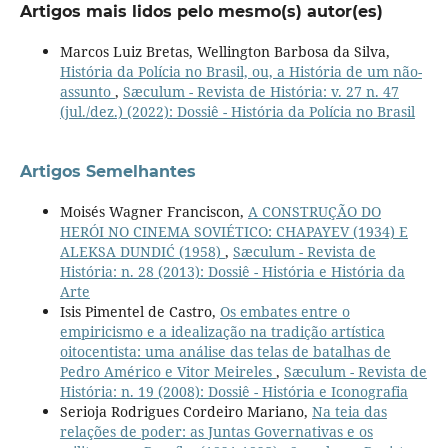
Artigos mais lidos pelo mesmo(s) autor(es)
Marcos Luiz Bretas, Wellington Barbosa da Silva,
História da Polícia no Brasil, ou, a História de um não-
assunto
,
Sæculum - Revista de História: v. 27 n. 47
(jul./dez.) (2022): Dossiê - História da Polícia no Brasil
Artigos Semelhantes
Moisés Wagner Franciscon,
A CONSTRUÇÃO DO
HERÓI NO CINEMA SOVIÉTICO: CHAPAYEV (1934) E
ALEKSA DUNDIĆ (1958)
,
Sæculum - Revista de
História: n. 28 (2013): Dossiê - História e História da
Arte
Isis Pimentel de Castro,
Os embates entre o
empiricismo e a idealização na tradição artística
oitocentista: uma análise das telas de batalhas de
Pedro Américo e Vitor Meireles
,
Sæculum - Revista de
História: n. 19 (2008): Dossiê - História e Iconografia
Serioja Rodrigues Cordeiro Mariano,
Na teia das
relações de poder: as Juntas Governativas e os