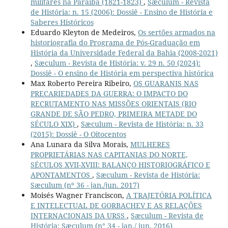
militares na Paraíba (1821-1823)
,
Sæculum - Revista
de História: n. 15 (2006): Dossiê - Ensino de História e
Saberes Históricos
Eduardo Kleyton de Medeiros,
Os sertões armados na
historiografia do Programa de Pós-Graduação em
História da Universidade Federal da Bahia (2008-2021)
,
Sæculum - Revista de História: v. 29 n. 50 (2024):
Dossiê - O ensino de História em perspectiva histórica
Max Roberto Pereira Ribeiro,
OS GUARANIS NAS
PRECARIEDADES DA GUERRA: O IMPACTO DO
RECRUTAMENTO NAS MISSÕES ORIENTAIS (RIO
GRANDE DE SÃO PEDRO, PRIMEIRA METADE DO
SÉCULO XIX)
,
Sæculum - Revista de História: n. 33
(2015): Dossiê - O Oitocentos
Ana Lunara da Silva Morais,
MULHERES
PROPRIETÁRIAS NAS CAPITANIAS DO NORTE,
SÉCULOS XVII-XVIII: BALANÇO HISTORIOGRÁFICO E
APONTAMENTOS
,
Sæculum - Revista de História:
Sæculum (nº 36 - jan./jun. 2017)
Moisés Wagner Franciscon,
A TRAJETÓRIA POLÍTICA
E INTELECTUAL DE GORBACHEV E AS RELAÇÕES
INTERNACIONAIS DA URSS
,
Sæculum - Revista de
História: Sæculum (n° 34 - jan./ jun. 2016)