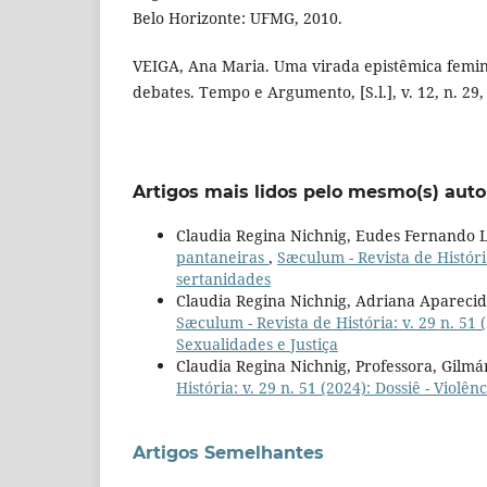
Belo Horizonte: UFMG, 2010.
VEIGA, Ana Maria. Uma virada epistêmica femini
debates. Tempo e Argumento, [S.l.], v. 12, n. 29,
Artigos mais lidos pelo mesmo(s) auto
Claudia Regina Nichnig, Eudes Fernando L
pantaneiras
,
Sæculum - Revista de História
sertanidades
Claudia Regina Nichnig, Adriana Aparecid
Sæculum - Revista de História: v. 29 n. 51 
Sexualidades e Justiça
Claudia Regina Nichnig, Professora, Gilmá
História: v. 29 n. 51 (2024): Dossiê - Viol
Artigos Semelhantes