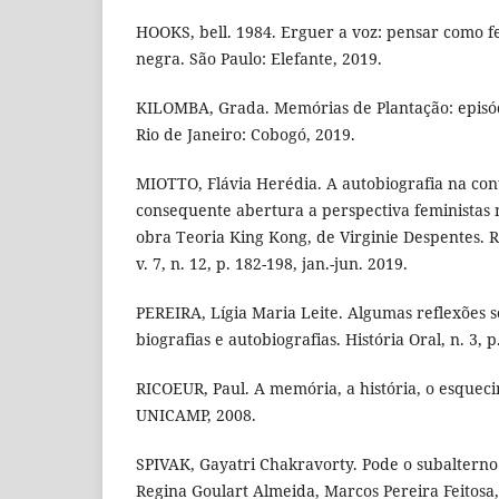
HOOKS, bell. 1984. Erguer a voz: pensar como f
negra. São Paulo: Elefante, 2019.
KILOMBA, Grada. Memórias de Plantação: episód
Rio de Janeiro: Cobogó, 2019.
MIOTTO, Flávia Herédia. A autobiografia na co
consequente abertura a perspectiva feministas n
obra Teoria King Kong, de Virginie Despentes. Re
v. 7, n. 12, p. 182-198, jan.-jun. 2019.
PEREIRA, Lígia Maria Leite. Algumas reflexões so
biografias e autobiografias. História Oral, n. 3, p
RICOEUR, Paul. A memória, a história, o esquec
UNICAMP, 2008.
SPIVAK, Gayatri Chakravorty. Pode o subalterno
Regina Goulart Almeida, Marcos Pereira Feitosa,