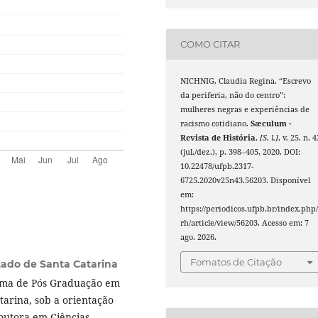
COMO CITAR
NICHNIG, Claudia Regina. “Escrevo
da periferia, não do centro”:
mulheres negras e experiências de
racismo cotidiano.
Sæculum -
Revista de História
,
[S. l.]
, v. 25, n. 4
(jul./dez.), p. 398–405, 2020. DOI:
10.22478/ufpb.2317-
6725.2020v25n43.56203. Disponível
em:
https://periodicos.ufpb.br/index.php/
rh/article/view/56203. Acesso em: 7
ago. 2026.
Fomatos de Citação
tado de Santa Catarina
ama de Pós Graduação em
tarina, sob a orientação
doutora em Ciências