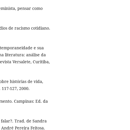
eminista, pensar como
ios de racismo cotidiano.
ntemporaneidade e sua
a literatura: análise da
vista Versalete, Curitiba,
bre histórias de vida,
. 117-127, 2000.
imento. Campinas: Ed. da
 falar?. Trad. de Sandra
 André Pereira Feitosa.