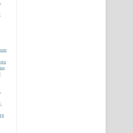
-
E
lum
sta
ias
r
,
:
 16