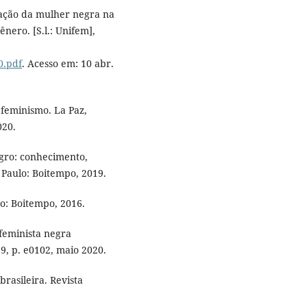
uação da mulher negra na
nero. [S.l.: Unifem],
0.pdf
. Acesso em: 10 abr.
 feminismo. La Paz,
020.
egro: conhecimento,
 Paulo: Boitempo, 2019.
lo: Boitempo, 2016.
feminista negra
29, p. e0102, maio 2020.
rasileira. Revista