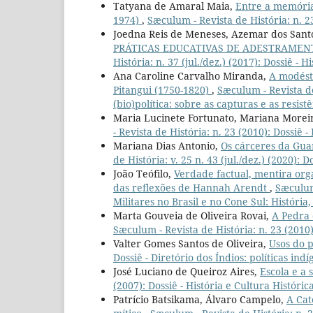
Tatyana de Amaral Maia,
Entre a memória 
1974)
,
Sæculum - Revista de História: n. 2
Joedna Reis de Meneses, Azemar dos Sant
PRÁTICAS EDUCATIVAS DE ADESTRAMEN
História: n. 37 (jul./dez.) (2017): Dossiê - H
Ana Caroline Carvalho Miranda,
A modésti
Pitangui (1750-1820)
,
Sæculum - Revista de 
(bio)política: sobre as capturas e as resist
Maria Lucinete Fortunato, Mariana Morei
- Revista de História: n. 23 (2010): Dossiê 
Mariana Dias Antonio,
Os cárceres da Gua
de História: v. 25 n. 43 (jul./dez.) (2020): 
João Teófilo,
Verdade factual, mentira orga
das reflexões de Hannah Arendt
,
Sæculum 
Militares no Brasil e no Cone Sul: História
Marta Gouveia de Oliveira Rovai,
A Pedra 
Sæculum - Revista de História: n. 23 (2010
Valter Gomes Santos de Oliveira,
Usos do 
Dossiê - Diretório dos Índios: políticas in
José Luciano de Queiroz Aires,
Escola e a 
(2007): Dossiê - História e Cultura Históric
Patrício Batsikama, Álvaro Campelo,
A Cat