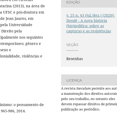
EDIÇÃO
tarina (2013), na área de
la UFSC e pós-doutora em
v. 25 n. 43 (jul./dez.) (2020):
ade Jean Jaures, em
Dossiê - A nova história
 pela Universidade
(bio)política: sobre as
capturas e as resistências
 Direito pela
ncipalmente nos seguintes
contemporâneo; gênero e
SEÇÃO
 sexo e
onialidade, violências e
Resenhas
LICENÇA
A revista
Sæculum
permite aos aut
a manutenção dos direitos autorai
pelo seu trabalho, no entanto eles
devem repassar direitos de primei
inismo: o pensamento de
publicação ao periódico.
. 965-986, 2014.