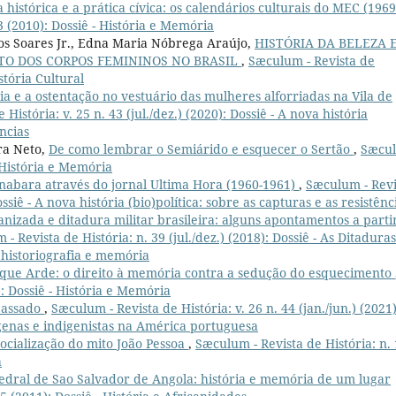
histórica e a prática cívica: os calendários culturais do MEC (1969
3 (2010): Dossiê - História e Memória
os Soares Jr., Edna Maria Nóbrega Araújo,
HISTÓRIA DA BELEZA 
TO DOS CORPOS FEMININOS NO BRASIL
,
Sæculum - Revista de
istória Cultural
a e a ostentação no vestuário das mulheres alforriadas na Vila de
História: v. 25 n. 43 (jul./dez.) (2020): Dossiê - A nova história
ências
ra Neto,
De como lembrar o Semiárido e esquecer o Sertão
,
Sæcu
- História e Memória
nabara através do jornal Ultima Hora (1960-1961)
,
Sæculum - Revi
Dossiê - A nova história (bio)política: sobre as capturas e as resistênc
nizada e ditadura militar brasileira: alguns apontamentos a parti
- Revista de História: n. 39 (jul./dez.) (2018): Dossiê - As Ditaduras
, historiografia e memória
que Arde: o direito à memória contra a sedução do esquecimento
): Dossiê - História e Memória
passado
,
Sæculum - Revista de História: v. 26 n. 44 (jan./jun.) (2021)
dígenas e indigenistas na América portuguesa
socialização do mito João Pessoa
,
Sæculum - Revista de História: n.
a
edral de Sao Salvador de Angola: história e memória de um lugar