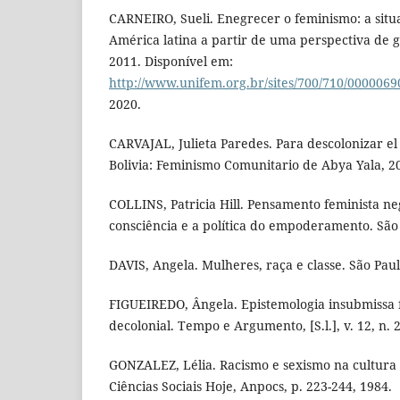
CARNEIRO, Sueli. Enegrecer o feminismo: a sit
América latina a partir de uma perspectiva de gê
2011. Disponível em:
http://www.unifem.org.br/sites/700/710/0000069
2020.
CARVAJAL, Julieta Paredes. Para descolonizar el
Bolivia: Feminismo Comunitario de Abya Yala, 2
COLLINS, Patricia Hill. Pensamento feminista n
consciência e a política do empoderamento. São
DAVIS, Angela. Mulheres, raça e classe. São Pau
FIGUEIREDO, Ângela. Epistemologia insubmissa 
decolonial. Tempo e Argumento, [S.l.], v. 12, n. 
GONZALEZ, Lélia. Racismo e sexismo na cultura b
Ciências Sociais Hoje, Anpocs, p. 223-244, 1984.