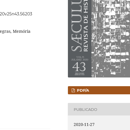
2020v25n43.56203
negras, Memória
PDF/A
PUBLICADO
2020-11-27