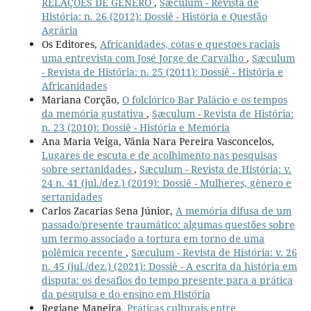
RELAÇÕES DE GÊNERO
,
Sæculum - Revista de
História: n. 26 (2012): Dossiê - História e Questão
Agrária
Os Editores,
Africanidades, cotas e questoes raciais
uma entrevista com José Jorge de Carvalho
,
Sæculum
- Revista de História: n. 25 (2011): Dossiê - História e
Africanidades
Mariana Corção,
O folclórico Bar Palácio e os tempos
da memória gustativa
,
Sæculum - Revista de História:
n. 23 (2010): Dossiê - História e Memória
Ana Maria Veiga, Vânia Nara Pereira Vasconcelos,
Lugares de escuta e de acolhimento nas pesquisas
sobre sertanidades
,
Sæculum - Revista de História: v.
24 n. 41 (jul./dez.) (2019): Dossiê - Mulheres, gênero e
sertanidades
Carlos Zacarias Sena Júnior,
A memória difusa de um
passado/presente traumático: algumas questões sobre
um termo associado a tortura em torno de uma
polêmica recente
,
Sæculum - Revista de História: v. 26
n. 45 (jul./dez.) (2021): Dossiê - A escrita da história em
disputa: os desafios do tempo presente para a prática
da pesquisa e do ensino em História
Regiane Maneira,
Práticas culturais entre