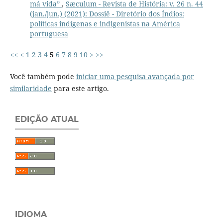
má vida”
,
Sæculum - Revista de História: v. 26 n. 44
(jan./jun.) (2021): Dossiê - Diretório dos Índios:
políticas indígenas e indigenistas na América
portuguesa
<<
<
1
2
3
4
5
6
7
8
9
10
>
>>
Você também pode
iniciar uma pesquisa avançada por
similaridade
para este artigo.
EDIÇÃO ATUAL
IDIOMA