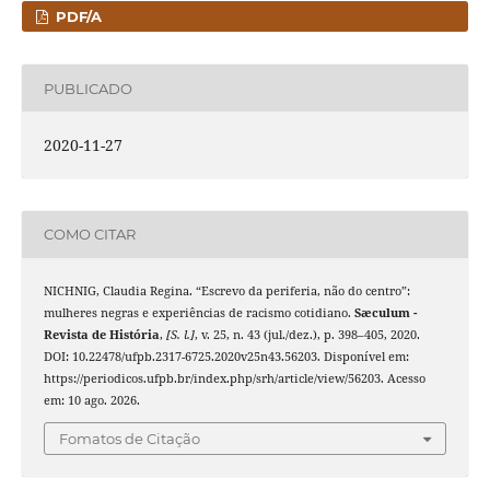
PDF/A
PUBLICADO
2020-11-27
COMO CITAR
NICHNIG, Claudia Regina. “Escrevo da periferia, não do centro”:
mulheres negras e experiências de racismo cotidiano.
Sæculum -
Revista de História
,
[S. l.]
, v. 25, n. 43 (jul./dez.), p. 398–405, 2020.
DOI: 10.22478/ufpb.2317-6725.2020v25n43.56203. Disponível em:
https://periodicos.ufpb.br/index.php/srh/article/view/56203. Acesso
em: 10 ago. 2026.
Fomatos de Citação