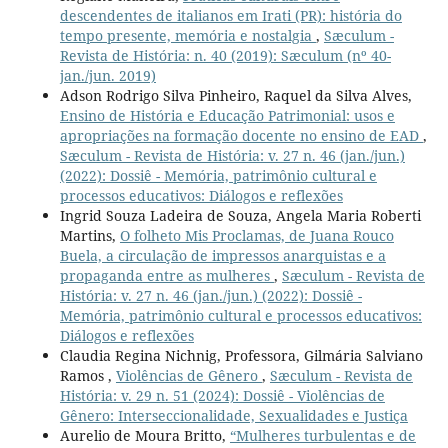
descendentes de italianos em Irati (PR): história do
tempo presente, memória e nostalgia
,
Sæculum -
Revista de História: n. 40 (2019): Sæculum (nº 40-
jan./jun. 2019)
Adson Rodrigo Silva Pinheiro, Raquel da Silva Alves,
Ensino de História e Educação Patrimonial: usos e
apropriações na formação docente no ensino de EAD
,
Sæculum - Revista de História: v. 27 n. 46 (jan./jun.)
(2022): Dossiê - Memória, patrimônio cultural e
processos educativos: Diálogos e reflexões
Ingrid Souza Ladeira de Souza, Angela Maria Roberti
Martins,
O folheto Mis Proclamas, de Juana Rouco
Buela, a circulação de impressos anarquistas e a
propaganda entre as mulheres
,
Sæculum - Revista de
História: v. 27 n. 46 (jan./jun.) (2022): Dossiê -
Memória, patrimônio cultural e processos educativos:
Diálogos e reflexões
Claudia Regina Nichnig, Professora, Gilmária Salviano
Ramos ,
Violências de Gênero
,
Sæculum - Revista de
História: v. 29 n. 51 (2024): Dossiê - Violências de
Gênero: Interseccionalidade, Sexualidades e Justiça
Aurelio de Moura Britto,
“Mulheres turbulentas e de