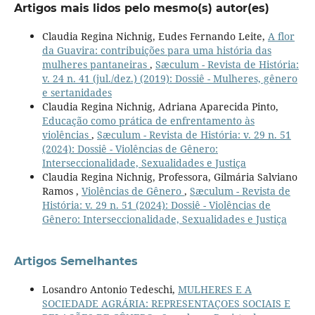
Artigos mais lidos pelo mesmo(s) autor(es)
Claudia Regina Nichnig, Eudes Fernando Leite,
A flor
da Guavira: contribuições para uma história das
mulheres pantaneiras
,
Sæculum - Revista de História:
v. 24 n. 41 (jul./dez.) (2019): Dossiê - Mulheres, gênero
e sertanidades
Claudia Regina Nichnig, Adriana Aparecida Pinto,
Educação como prática de enfrentamento às
violências
,
Sæculum - Revista de História: v. 29 n. 51
(2024): Dossiê - Violências de Gênero:
Interseccionalidade, Sexualidades e Justiça
Claudia Regina Nichnig, Professora, Gilmária Salviano
Ramos ,
Violências de Gênero
,
Sæculum - Revista de
História: v. 29 n. 51 (2024): Dossiê - Violências de
Gênero: Interseccionalidade, Sexualidades e Justiça
Artigos Semelhantes
Losandro Antonio Tedeschi,
MULHERES E A
SOCIEDADE AGRÁRIA: REPRESENTAÇOES SOCIAIS E