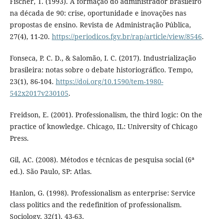
Fischer, T. (1993). A formação do administrador brasileiro
na década de 90: crise, oportunidade e inovações nas
propostas de ensino. Revista de Administração Pública,
27(4), 11-20.
https://periodicos.fgv.br/rap/article/view/8546
.
Fonseca, P. C. D., & Salomão, I. C. (2017). Industrialização
brasileira: notas sobre o debate historiográfico. Tempo,
23(1), 86-104.
https://doi.org/10.1590/tem-1980-
542x2017v230105
.
Freidson, E. (2001). Professionalism, the third logic: On the
practice of knowledge. Chicago, IL: University of Chicago
Press.
Gil, AC. (2008). Métodos e técnicas de pesquisa social (6ª
ed.). São Paulo, SP: Atlas.
Hanlon, G. (1998). Professionalism as enterprise: Service
class politics and the redefinition of professionalism.
Sociology, 32(1), 43-63.