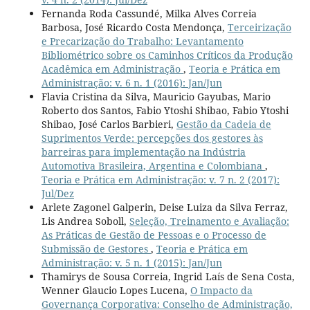
Fernanda Roda Cassundé, Milka Alves Correia
Barbosa, José Ricardo Costa Mendonça,
Terceirização
e Precarização do Trabalho: Levantamento
Bibliométrico sobre os Caminhos Críticos da Produção
Acadêmica em Administração
,
Teoria e Prática em
Administração: v. 6 n. 1 (2016): Jan/Jun
Flavia Cristina da Silva, Mauricio Gayubas, Mario
Roberto dos Santos, Fabio Ytoshi Shibao, Fabio Ytoshi
Shibao, José Carlos Barbieri,
Gestão da Cadeia de
Suprimentos Verde: percepções dos gestores às
barreiras para implementação na Indústria
Automotiva Brasileira, Argentina e Colombiana
,
Teoria e Prática em Administração: v. 7 n. 2 (2017):
Jul/Dez
Arlete Zagonel Galperin, Deise Luiza da Silva Ferraz,
Lis Andrea Soboll,
Seleção, Treinamento e Avaliação:
As Práticas de Gestão de Pessoas e o Processo de
Submissão de Gestores
,
Teoria e Prática em
Administração: v. 5 n. 1 (2015): Jan/Jun
Thamirys de Sousa Correia, Ingrid Laís de Sena Costa,
Wenner Glaucio Lopes Lucena,
O Impacto da
Governança Corporativa: Conselho de Administração,