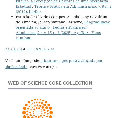
Público: a Percepção de Gestores de uma Secretaria
Estadual
,
Teoria e Prática em Administração: v. 9 n. 2
(2019): Jul/Dez
Patrícia de Oliveira Campos, Aléssio Tony Cavalcanti
de Almeida, Jailson Santana Carneiro,
Pós-graduação
orientada ao aluno
,
Teoria e Prática em
Administração: v. 15 n. 2 (2025): Ago/Dez - Fluxo
contínuo
<<
<
1
2
3
4
5
6
7
8
9
10
>
>>
Você também pode
iniciar uma pesquisa avançada por
similaridade
para este artigo.
WEB OF SCIENCE CORE COLLECTION