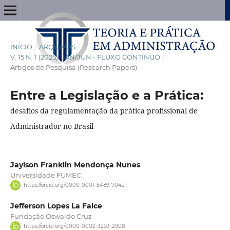
INÍCIO
/
ARQUIVOS
/
V. 15 N. 1 (2025): JAN/JUN - FLUXO CONTÍNUO
/
Artigos de Pesquisa (Research Papers)
Entre a Legislação e a Prática:
desafios da regulamentação da prática profissional de
Administrador no Brasil
Jaylson Franklin Mendonça Nunes
Universidade FUMEC
https://orcid.org/0000-0001-5489-7042
Jefferson Lopes La Falce
Fundação Oswaldo Cruz
https://orcid.org/0000-0002-3293-2908