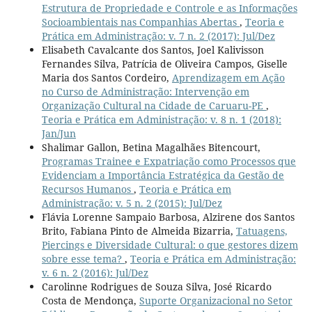
Estrutura de Propriedade e Controle e as Informações
Socioambientais nas Companhias Abertas
,
Teoria e
Prática em Administração: v. 7 n. 2 (2017): Jul/Dez
Elisabeth Cavalcante dos Santos, Joel Kalivisson
Fernandes Silva, Patrícia de Oliveira Campos, Giselle
Maria dos Santos Cordeiro,
Aprendizagem em Ação
no Curso de Administração: Intervenção em
Organização Cultural na Cidade de Caruaru-PE
,
Teoria e Prática em Administração: v. 8 n. 1 (2018):
Jan/Jun
Shalimar Gallon, Betina Magalhães Bitencourt,
Programas Trainee e Expatriação como Processos que
Evidenciam a Importância Estratégica da Gestão de
Recursos Humanos
,
Teoria e Prática em
Administração: v. 5 n. 2 (2015): Jul/Dez
Flávia Lorenne Sampaio Barbosa, Alzirene dos Santos
Brito, Fabiana Pinto de Almeida Bizarria,
Tatuagens,
Piercings e Diversidade Cultural: o que gestores dizem
sobre esse tema?
,
Teoria e Prática em Administração:
v. 6 n. 2 (2016): Jul/Dez
Carolinne Rodrigues de Souza Silva, José Ricardo
Costa de Mendonça,
Suporte Organizacional no Setor