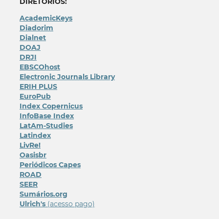
DIRETÓRIOS:
AcademicKeys
Diadorim
Dialnet
DOAJ
DRJI
EBSCOhost
Electronic Journals Library
ERIH PLUS
EuroPub
Index Copernicus
InfoBase Index
LatAm-Studies
Latindex
LivRe!
Oasisbr
Periódicos Capes
ROAD
SEER
Sumários.org
Ulrich's
(acesso pago)