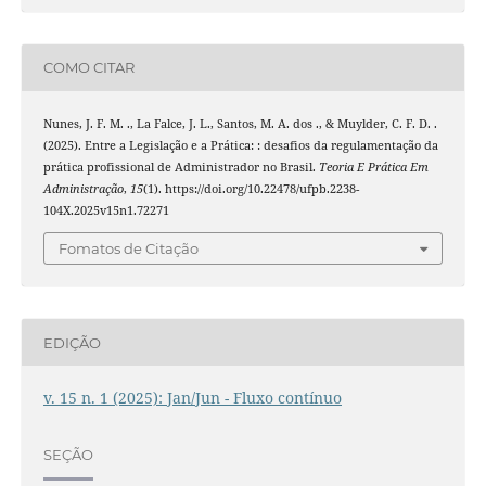
COMO CITAR
Nunes, J. F. M. ., La Falce, J. L., Santos, M. A. dos ., & Muylder, C. F. D. .
(2025). Entre a Legislação e a Prática: : desafios da regulamentação da
prática profissional de Administrador no Brasil.
Teoria E Prática Em
Administração
,
15
(1). https://doi.org/10.22478/ufpb.2238-
104X.2025v15n1.72271
Fomatos de Citação
EDIÇÃO
v. 15 n. 1 (2025): Jan/Jun - Fluxo contínuo
SEÇÃO