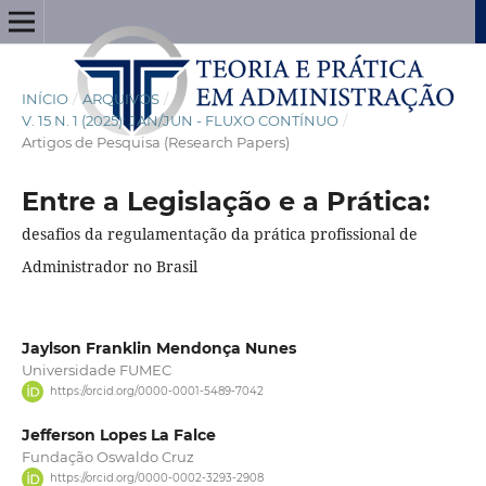
INÍCIO
/
ARQUIVOS
/
V. 15 N. 1 (2025): JAN/JUN - FLUXO CONTÍNUO
/
Artigos de Pesquisa (Research Papers)
Entre a Legislação e a Prática:
desafios da regulamentação da prática profissional de
Administrador no Brasil
Jaylson Franklin Mendonça Nunes
Universidade FUMEC
https://orcid.org/0000-0001-5489-7042
Jefferson Lopes La Falce
Fundação Oswaldo Cruz
https://orcid.org/0000-0002-3293-2908