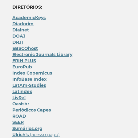
DIRETÓRIOS:
AcademicKeys
Diadorim
Dialnet
DOAJ
DRJI
EBSCOhost
Electronic Journals Library
ERIH PLUS
EuroPub
Index Copernicus
InfoBase Index
LatAm-Studies
Latindex
LivRe!
Oasisbr
Periódicos Capes
ROAD
SEER
Sumários.org
Ulrich's
(acesso pago)