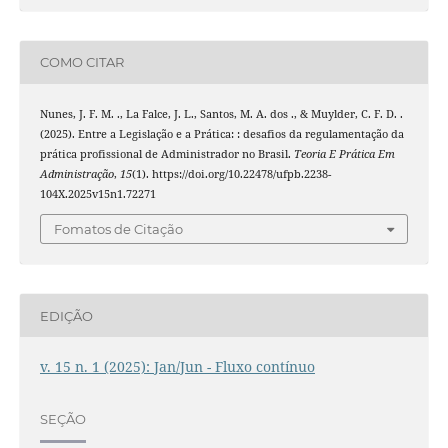
COMO CITAR
Nunes, J. F. M. ., La Falce, J. L., Santos, M. A. dos ., & Muylder, C. F. D. .
(2025). Entre a Legislação e a Prática: : desafios da regulamentação da
prática profissional de Administrador no Brasil.
Teoria E Prática Em
Administração
,
15
(1). https://doi.org/10.22478/ufpb.2238-
104X.2025v15n1.72271
Fomatos de Citação
EDIÇÃO
v. 15 n. 1 (2025): Jan/Jun - Fluxo contínuo
SEÇÃO