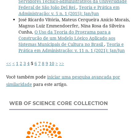
Servidores Técnico-administrativos da Universidade
Federal de São João Del Rei
,
Teoria e Prática em
Administração: v. 5 n. 1 (2015): Jan/Jun
José Ricardo Vitória, Mateus Cerqueira Anício Morais,
Magnus Luiz Emmendoerfer, Nina Rosa da Silveira
Cunha,
O Uso da Teoria do Programa para a
Construção de um Modelo Lógico Aplicado aos
Sistemas Municipais de Cultura no Brasil
,
Teoria e
Prática em Administração: v. 11 n. 1 (2021): Jan/Jun
<<
<
1
2
3
4
5
6
7
8
9
10
>
>>
Você também pode
iniciar uma pesquisa avançada por
similaridade
para este artigo.
WEB OF SCIENCE CORE COLLECTION