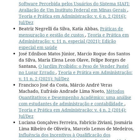
Software Percebida pelos Usuários do Sistema SIAFI:
Avaliação de Um Instituto Federal em Minas Gerais
,
Teoria e Prática em Administração: v. 6 n. 2 (2016):
Jul/Dez
Beatriz Negrelli da Silva, Katia Abbas,
Práticas de
mensuração e gestão de custos
,
Teoria e Prática em
Administração: v. 11 n. especial (2021): Edição
especial em saúde
José Ednilson Matos Júnior, Marcio Roque dos Santos
da Silva, Maria Elena Leon Olave, Felipe Borges de
Santana,
O Jardim Proibido: o Peso de Vender Pastel
no Lugar Errado
,
Teoria e Prática em Administração:
v. 11 n. 2 (2021): Jul/Dez
Francisco José da Costa, Márcio André Veras
Machado, Eufrásio Andrade Lima Noeto,
Métodos
Quantitativos e Desempenho Acadêmico: uma análise
com estudantes de administração e contabilidade
,
Teoria e Prática em Administração: v. 4 n. 2 (2014):
Jul/Dez
Luciana Gonçalves Ferreira, Fabricio Ziviani, Josmária
Lima Ribeiro de Oliveira, Marcelo Lemos de Medeiros,
Influência dos Incentivos à Qualificação dos