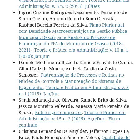
Administração: v. 5 n. 2 (2015): Jul/Dez
Ingrid Cristine Rodrigues Nascimento, Fernando de
Souza Coelho, Antonio Roberto Bono Olenscki,
Raphael Borella Pereira da Silva,
Plano Plurianual
com Densidade Macroestratégica na Gestão Pública
Municipal: Descrição e Análise do Processo de
Elaboração do PPA do Município de Osasco (2018-
2021)
,
Teoria e Prática em Administração: v. 10 n. 1
(2020): Jan/Jun
Daniele Medianeira Rizzetti, Daniele Estivalete Cunha,
Gilnei Luiz de Moura, Andreia Lucila da Costa
Schlosser,
Padronização de Processos e Rotinas no
Núcleo de Controle e Manutenção do Sistema de
Pagamento
,
Teoria e Prática em Administração: v. 5
n. 1 (2015): Jan/Jun
Samir Adamoglu de Oliveira, Rafaele Brito da Silva,
Jéssica Monteiro Valverde, Vanessa Maria Pereira de
Souza ,
Entre rigor e impacto
,
Teoria e Prática em
Administração: v. 15 n. 2 (2025): Ago/Dez - Fluxo
contínuo
Cristiana Fernandes De Muylder, Jefferson Lopes La
Falce, Paulo Henrique Pimentel Veloso,
Qualidade de