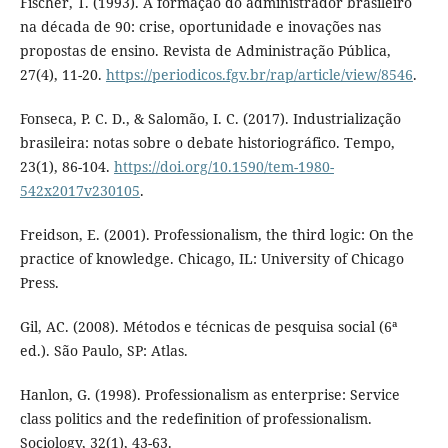
Fischer, T. (1993). A formação do administrador brasileiro
na década de 90: crise, oportunidade e inovações nas
propostas de ensino. Revista de Administração Pública,
27(4), 11-20.
https://periodicos.fgv.br/rap/article/view/8546
.
Fonseca, P. C. D., & Salomão, I. C. (2017). Industrialização
brasileira: notas sobre o debate historiográfico. Tempo,
23(1), 86-104.
https://doi.org/10.1590/tem-1980-
542x2017v230105
.
Freidson, E. (2001). Professionalism, the third logic: On the
practice of knowledge. Chicago, IL: University of Chicago
Press.
Gil, AC. (2008). Métodos e técnicas de pesquisa social (6ª
ed.). São Paulo, SP: Atlas.
Hanlon, G. (1998). Professionalism as enterprise: Service
class politics and the redefinition of professionalism.
Sociology, 32(1), 43-63.