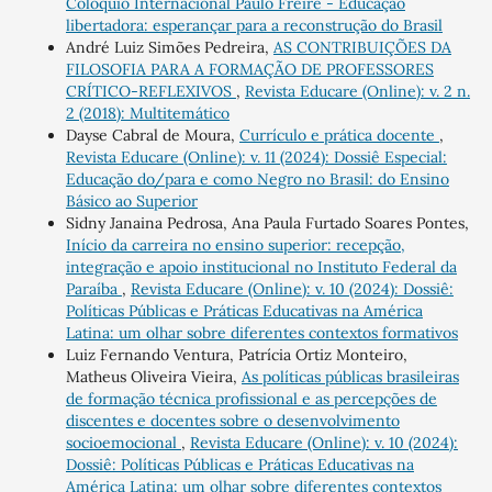
Colóquio Internacional Paulo Freire - Educação
libertadora: esperançar para a reconstrução do Brasil
André Luiz Simões Pedreira,
AS CONTRIBUIÇÕES DA
FILOSOFIA PARA A FORMAÇÃO DE PROFESSORES
CRÍTICO-REFLEXIVOS
,
Revista Educare (Online): v. 2 n.
2 (2018): Multitemático
Dayse Cabral de Moura,
Currículo e prática docente
,
Revista Educare (Online): v. 11 (2024): Dossiê Especial:
Educação do/para e como Negro no Brasil: do Ensino
Básico ao Superior
Sidny Janaina Pedrosa, Ana Paula Furtado Soares Pontes,
Início da carreira no ensino superior: recepção,
integração e apoio institucional no Instituto Federal da
Paraíba
,
Revista Educare (Online): v. 10 (2024): Dossiê:
Políticas Públicas e Práticas Educativas na América
Latina: um olhar sobre diferentes contextos formativos
Luiz Fernando Ventura, Patrícia Ortiz Monteiro,
Matheus Oliveira Vieira,
As políticas públicas brasileiras
de formação técnica profissional e as percepções de
discentes e docentes sobre o desenvolvimento
socioemocional
,
Revista Educare (Online): v. 10 (2024):
Dossiê: Políticas Públicas e Práticas Educativas na
América Latina: um olhar sobre diferentes contextos