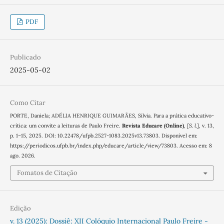
PDF
Publicado
2025-05-02
Como Citar
PORTE, Daniela; ADÉLIA HENRIQUE GUIMARÃES, Silvia. Para a prática educativo-
crítica: um convite a leituras de Paulo Freire.
Revista Educare (Online)
,
[S. l.]
, v. 13,
p. 1–15, 2025. DOI: 10.22478/ufpb.2527-1083.2025v13.73803. Disponível em:
https://periodicos.ufpb.br/index.php/educare/article/view/73803. Acesso em: 8
ago. 2026.
Fomatos de Citação
Edição
v. 13 (2025): Dossiê: XII Colóquio Internacional Paulo Freire -