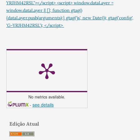
YRJHM42RSL"></script> <script> window.dataLayer =
window.dataLayer || []; function gtag()
{dataLayer.push(arguments);} gtag('js', new Date()); gtag('config',
'G-YRJHM42RSL'); </script>
No metrics available.
-
see details
Edição Atual