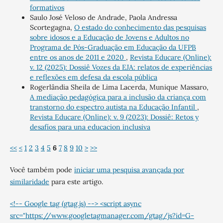
formativos
Saulo José Veloso de Andrade, Paola Andressa
Scortegagna,
O estado do conhecimento das pesquisas
sobre idosos e a Educação de Jovens e Adultos no
Programa de Pós-Graduação em Educação da UFPB
entre os anos de 2011 e 2020
,
Revista Educare (Online):
v. 12 (2025): Dossiê Vozes da EJA: relatos de experiências
e reflexões em defesa da escola pública
Rogerlândia Sheila de Lima Lacerda, Munique Massaro,
A mediação pedagógica para a inclusão da criança com
transtorno do espectro autista na Educação Infantil
,
Revista Educare (Online): v. 9 (2023): Dossiê: Retos y
desafíos para una educacion inclusiva
<<
<
1
2
3
4
5
6
7
8
9
10
>
>>
Você também pode
iniciar uma pesquisa avançada por
similaridade
para este artigo.
<!-- Google tag (gtag.js) --> <script async
src="https://www.googletagmanager.com/gtag/js?id=G-