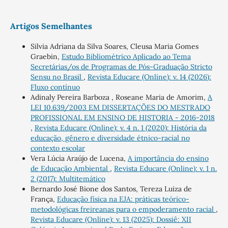
Artigos Semelhantes
Silvia Adriana da Silva Soares, Cleusa Maria Gomes
Graebin,
Estudo Bibliométrico Aplicado ao Tema
Secretárias/os de Programas de Pós-Graduação Stricto
Sensu no Brasil
,
Revista Educare (Online): v. 14 (2026):
Fluxo contínuo
Adinaly Pereira Barboza , Roseane Maria de Amorim,
A
LEI 10.639/2003 EM DISSERTAÇÕES DO MESTRADO
PROFISSIONAL EM ENSINO DE HISTORIA - 2016-2018
,
Revista Educare (Online): v. 4 n. 1 (2020): História da
educação, gênero e diversidade étnico-racial no
contexto escolar
Vera Lúcia Araújo de Lucena,
A importância do ensino
de Educação Ambiental
,
Revista Educare (Online): v. 1 n.
2 (2017): Multitemático
Bernardo José Bione dos Santos, Tereza Luiza de
França,
Educação física na EJA: práticas teórico-
metodológicas freireanas para o empoderamento racial
,
Revista Educare (Online): v. 13 (2025): Dossiê: XII