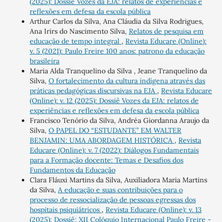
(2025): Dossiê Vozes da EJA: relatos de experiências e
reflexões em defesa da escola pública
Arthur Carlos da Silva, Ana Cláudia da Silva Rodrigues,
Ana Irirs do Nascimento Silva,
Relatos de pesquisa em
educação de tempo integral
,
Revista Educare (Online):
v. 5 (2021): Paulo Freire 100 anos: patrono da educação
brasileira
Maria Alda Tranquelino da Silva , Jeane Tranquelino da
Silva,
O fortalecimento da cultura indígena através das
práticas pedagógicas discursivas na EJA
,
Revista Educare
(Online): v. 12 (2025): Dossiê Vozes da EJA: relatos de
experiências e reflexões em defesa da escola pública
Francisco Tenório da Silva, Andréa Giordanna Araujo da
Silva,
O PAPEL DO “ESTUDANTE” EM WALTER
BENJAMIN: UMA ABORDAGEM HISTÓRICA
,
Revista
Educare (Online): v. 7 (2022): Diálogos Fundamentais
para a Formação docente: Temas e Desafios dos
Fundamentos da Educação
Clara Fláuxi Martins da Silva, Auxiliadora Maria Martins
da Silva,
A educação e suas contribuições para o
processo de ressocialização de pessoas egressas dos
hospitais psiquiátricos
,
Revista Educare (Online): v. 13
(2025): Dossiê: XII Colóquio Internacional Paulo Freire -