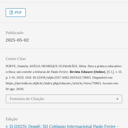
PDF
Publicado
2025-05-02
Como Citar
PORTE, Daniela; ADÉLIA HENRIQUE GUIMARÃES, Silvia. Para a prática educativo-
crítica: um convite a leituras de Paulo Freire.
Revista Educare (Online)
,
[S. l.]
, v. 13,
p. 1–15, 2025. DOI: 10.22478/ufpb.2527-1083.2025v13.73803. Disponível em:
https://periodicos.ufpb.br/index.php/educare/article/view/73803. Acesso em:
10 ago. 2026.
Fomatos de Citação
Edição
v. 13 (2025): Dossiê: XII Colóquio Internacional Paulo Freire -