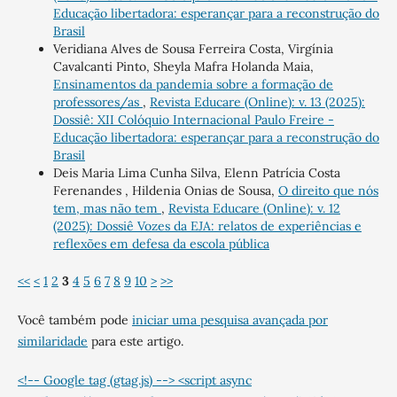
Educação libertadora: esperançar para a reconstrução do
Brasil
Veridiana Alves de Sousa Ferreira Costa, Virgínia
Cavalcanti Pinto, Sheyla Mafra Holanda Maia,
Ensinamentos da pandemia sobre a formação de
professores/as
,
Revista Educare (Online): v. 13 (2025):
Dossiê: XII Colóquio Internacional Paulo Freire -
Educação libertadora: esperançar para a reconstrução do
Brasil
Deis Maria Lima Cunha Silva, Elenn Patrícia Costa
Ferenandes , Hildenia Onias de Sousa,
O direito que nós
tem, mas não tem
,
Revista Educare (Online): v. 12
(2025): Dossiê Vozes da EJA: relatos de experiências e
reflexões em defesa da escola pública
<<
<
1
2
3
4
5
6
7
8
9
10
>
>>
Você também pode
iniciar uma pesquisa avançada por
similaridade
para este artigo.
<!-- Google tag (gtag.js) --> <script async