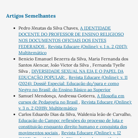
Artigos Semelhantes
Pedro Jônatas da Silva Chaves,
A IDENTIDADE
DOCENTE DO PROFESSOR DE ENSINO RELIGIOSO
NOS DOCUMENTOS OFICIAIS DOS ENTES
FEDERADOS
,
Revista Educare (Online): v. 1 n. 2 (2017):
Multitemático
Benicio Emanuel Bezerra da Silva, Maria Fernanda dos
Santos Alencar, João Victor da Silva , Fernanda Tyelle
Silva ,
DIVERSIDADE SEXUAL NA EJA E O PAPEL DA
EDUCAÇÃO POPULAR:
,
Revista Educare (Online): v. 11
(2024): Dossiê Especial: Educação do/para e como
Negro no Brasil: do Ensino Básico ao Superior
Samuel Mendonça, Andressa Gotierra,
A filosofia em
cursos de Pedagogia no Brasil
,
Revista Educare (Online):
v. 3 n. 2 (2019): Multitemático
Carlos Eduardo Dias da Silva, Waldenia leão de Carvalho,
Educação do Campo: reflexões do processo de luta e
constituição enquanto direito humano e conquista dos
movimentos sociais
,
Revista Educare (Online): v. 12