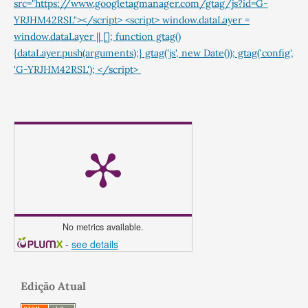
src="https://www.googletagmanager.com/gtag/js?id=G-
YRJHM42RSL"></script> <script> window.dataLayer =
window.dataLayer || []; function gtag()
{dataLayer.push(arguments);} gtag('js', new Date()); gtag('config',
'G-YRJHM42RSL'); </script>
No metrics available.
-
see details
Edição Atual