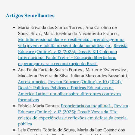
Artigos Semelhantes
Maria Erivalda dos Santos Torres , Ana Carolina de
Souza Silva , Maria Joselma do Nascimento Franco ,
Multidimensionalidade e resiliência: aprendizagem na
vida jovem e adulta no sentido da humanização
,
Revista
Educare (Online): v. 13 (2025): Dossiê: XII Colóquio
Internacional Paulo Freire - Educação libertadora:
esperançar para a reconstrução do Brasil
Ana Paula Furtado Soares Pontes , Marlene Zwierewicz ,
Madalena Pereira da Silva, Juliana Marcondes Bussolotti,
Apresentação
,
Revista Educare (Online): v. 10 (2024):
Dossiê: Políticas Públicas e Práticas Educativas na
América Latina: um olhar sobre diferentes contextos
formativos
Fabíola Maria Dantas,
Proprietária ou inquilina?
,
Revista
Educare (Online): v. 12 (2025): Dossiê Vozes da EJA:
relatos de experiências e reflexões em defesa da escola
pública
Laís Correia Teófilo de Sousa, Maria da Luz Cosme dos