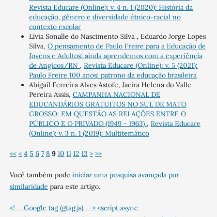
Revista Educare (Online): v. 4 n. 1 (2020): História da
educação, gênero e diversidade étnico-racial no
contexto escolar
Lívia Sonalle do Nascimento Silva , Eduardo Jorge Lopes
Silva,
O pensamento de Paulo Freire para a Educação de
Jovens e Adultos: ainda aprendemos com a experiência
de Angicos/RN
,
Revista Educare (Online): v. 5 (2021):
Paulo Freire 100 anos: patrono da educação brasileira
Abigail Ferreira Alves Astofe, Jacira Helena do Valle
Pereira Assis,
CAMPANHA NACIONAL DE
EDUCANDÁRIOS GRATUITOS NO SUL DE MATO
GROSSO: EM QUESTÃO AS RELAÇÕES ENTRE O
PÚBLICO E O PRIVADO (1949 - 1963)
,
Revista Educare
(Online): v. 3 n. 1 (2019): Multitemático
<<
<
4
5
6
7
8
9
10
11
12
13
>
>>
Você também pode
iniciar uma pesquisa avançada por
similaridade
para este artigo.
<!-- Google tag (gtag.js) --> <script async