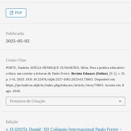
PDF
Publicado
2025-05-02
Como Citar
PORTE, Daniela; ADÉLIA HENRIQUE GUIMARÃES, Silvia. Para a prática educativo-
crítica: um convite a leituras de Paulo Freire.
Revista Educare (Online)
,
[S. l.]
, v. 13,
p. 1–15, 2025. DOI: 10.22478/ufpb.2527-1083.2025v13.73803. Disponível em:
https://periodicos.ufpb.br/index.php/educare/article/view/73803. Acesso em: 8
ago. 2026.
Fomatos de Citação
Edição
v. 13 (2025): Dossiê: XII Colóquio Internacional Paulo Freire -