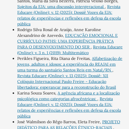
Santos, Maria da Silva Bezerra, Patricia Veloso Borges,
Sujeitos da EJA: uma discussão intergeracional
,
Revista
Educare (Online): v. 12 (2025): Dossiê Vozes da EJA:
relatos de experiências e reflexões em defesa da escola
pública
Rodrigo Silva Rosal de Araújo, Anne Karoline
Alexandrino de Azevedo,
EDUCAÇÃO EMOCIONAL E
CURRÍCULO PATHS: UMA EXPERIÊNCIA PRÁTICA
PARA O DESENVOLVIMENTO DO SER
,
Revista Educare
(Online): v. 3 n. 1 (2019): Multitemático
Perikles Figueira, Rita Diana de Freitas,
Alfabetização de
jovens, adultos e idosos: a experiência do REAJAI em
uma turma do santuário Santos Reis em Natal/RN
,
Revista Educare (Online): v. 13 (2025): Dossiê: XII
Colóquio Internacional Paulo Freire - Educação
libertadora: esperançar para a reconstrução do Brasil
Karina Souza Soares,
A agência africana e a localização
psicológica como categorias afrocêntricas:
,
Revista
Educare (Online): v. 12 (2025): Dossiê Vozes da EJA:
relatos de experiências e reflexões em defesa da escola
pública
José Walmilson do Rêgo Barros, Eleta Freire,
PROJETO
DIDÁTICO PARA AS RELAÇÕES ÉTNICO-RACIAIS
,