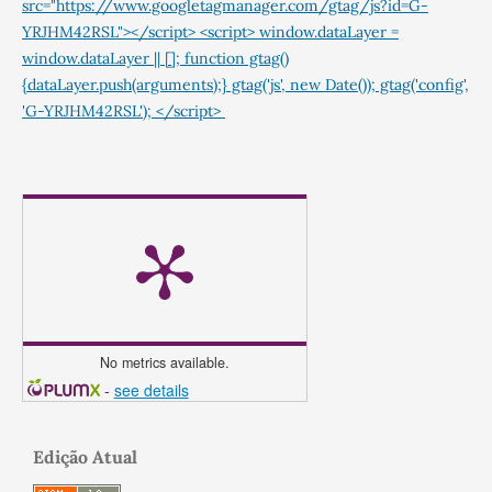
src="https://www.googletagmanager.com/gtag/js?id=G-
YRJHM42RSL"></script> <script> window.dataLayer =
window.dataLayer || []; function gtag()
{dataLayer.push(arguments);} gtag('js', new Date()); gtag('config',
'G-YRJHM42RSL'); </script>
No metrics available.
-
see details
Edição Atual