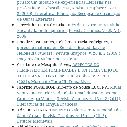
prisão: um mosaico de experiências literárias nas
prisões federais brasileiras
,
Revista Graphos: v. 22 n.
2 (2020): Literatura: Educação, Recepção e Circulação
de Obras Literárias
Terezinha Maria de Brito,
Inês de Castro: Uma Rainha
Encantada no Imaginário
,
Revista Graphos: Vol.8, N.1,
2006
Enedir Silva Santos, Kelcilene Grácia Rodrigues,
A
opressão materna em Selo das despedidas, de
Heloneida Studart
,
Revista Graphos: v. 20 n. 2 (2018):
Imagens da Mulher no Ocidente
Cristiane de Mesquita Alves,
ASPECTOS DO
FEMINISMO EM FEMINIDADES E UN TEMA VIEJO DE
ALFONSINA STORNI
,
Revista Graphos: v. 26 n. 1
(2024): Museu de Tudo III: Tema Livre
Fabrício POSSEBON, Gilberto de Sousa LUCENA,
Ritual
venusiano em Pierre de Blois: uma leitura do poema
Grates Agro Veneri
,
Revista Graphos: v. 13 n. 2 (2011):
Literaturas de Língua Francesa
Adriana ZIERER,
Damas e cavaleiros n’ A Demanda do
Santo Graal
,
Revista Graphos: v. 15 n. 1 (2013):
Estudos Medievais
Aldinida MEDEIROS,
Leonor Teles: da história para o