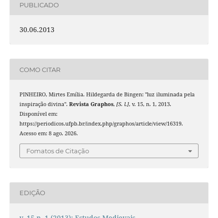
PUBLICADO
30.06.2013
COMO CITAR
PINHEIRO, Mirtes Emília. Hildegarda de Bingen: "luz iluminada pela
inspiração divina".
Revista Graphos
,
[S. l.]
, v. 15, n. 1, 2013.
Disponível em:
https://periodicos.ufpb.br/index.php/graphos/article/view/16319.
Acesso em: 8 ago. 2026.
Fomatos de Citação
EDIÇÃO
v. 15 n. 1 (2013): Estudos Medievais