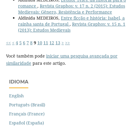
romance
,
Revista Graphos: v. 17 n. 2 (2015): Estudos
Medievais: Gênero, Resistência e Performance
Aldinida MEDEIROS,
Entre ficção e história: Isabel, a
rainha santa de Portugal
,
Revista Graphos: v. 15 n. 1
(2013): Estudos Medievais
<<
<
4
5
6
7
8
9
10
11
12
13
>
>>
Você também pode
iniciar uma pesquisa avançada por
similaridade
para este artigo.
IDIOMA
English
Português (Brasil)
Français (France)
Español (España)