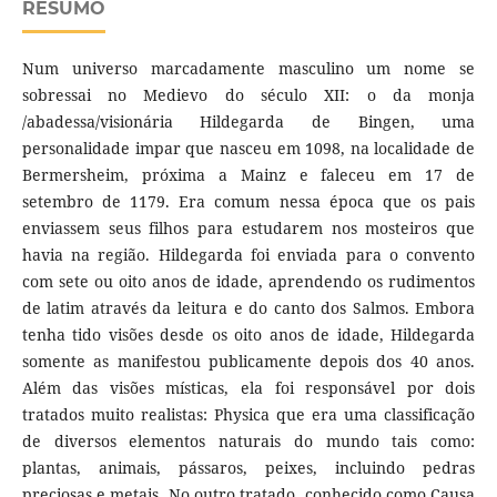
RESUMO
Num universo marcadamente masculino um nome se
sobressai no Medievo do século XII: o da monja
/abadessa/visionária Hildegarda de Bingen, uma
personalidade impar que nasceu em 1098, na localidade de
Bermersheim, próxima a Mainz e faleceu em 17 de
setembro de 1179. Era comum nessa época que os pais
enviassem seus filhos para estudarem nos mosteiros que
havia na região. Hildegarda foi enviada para o convento
com sete ou oito anos de idade, aprendendo os rudimentos
de latim através da leitura e do canto dos Salmos. Embora
tenha tido visões desde os oito anos de idade, Hildegarda
somente as manifestou publicamente depois dos 40 anos.
Além das visões místicas, ela foi responsável por dois
tratados muito realistas: Physica que era uma classificação
de diversos elementos naturais do mundo tais como:
plantas, animais, pássaros, peixes, incluindo pedras
preciosas e metais. No outro tratado, conhecido como Causa