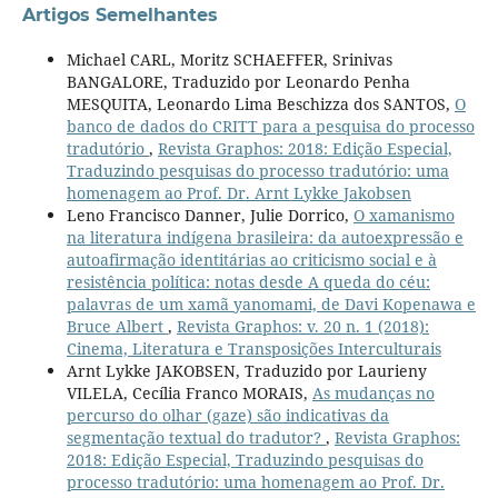
Artigos Semelhantes
Michael CARL, Moritz SCHAEFFER, Srinivas
BANGALORE, Traduzido por Leonardo Penha
MESQUITA, Leonardo Lima Beschizza dos SANTOS,
O
banco de dados do CRITT para a pesquisa do processo
tradutório
,
Revista Graphos: 2018: Edição Especial,
Traduzindo pesquisas do processo tradutório: uma
homenagem ao Prof. Dr. Arnt Lykke Jakobsen
Leno Francisco Danner, Julie Dorrico,
O xamanismo
na literatura indígena brasileira: da autoexpressão e
autoafirmação identitárias ao criticismo social e à
resistência política: notas desde A queda do céu:
palavras de um xamã yanomami, de Davi Kopenawa e
Bruce Albert
,
Revista Graphos: v. 20 n. 1 (2018):
Cinema, Literatura e Transposições Interculturais
Arnt Lykke JAKOBSEN, Traduzido por Laurieny
VILELA, Cecília Franco MORAIS,
As mudanças no
percurso do olhar (gaze) são indicativas da
segmentação textual do tradutor?
,
Revista Graphos:
2018: Edição Especial, Traduzindo pesquisas do
processo tradutório: uma homenagem ao Prof. Dr.