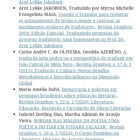
Arnt Lykke Jakobsen
Arnt Lykke JAKOBSEN, Traduzido por Myrna Michelle
Evangelista MAIA,
Usando o Translog para registrar
os acionamentos de teclas e mouse e rastrear os
movimentos oculares de tradutores
,
Revista Graphos:
2018: Edição Especial, Traduzindo pesquisas do
processo tradutório: uma homenagem ao Prof. Dr.
Arnt Lykke Jakobsen
Carlos André C. de OLIVEIRA, Genilda AZERÊDO,
A
tradução pela pedra ou a metapoética do traduzir em
João Cabral de Melo Neto
,
Revista Graphos: v. 17 n. 1
(2015): Tradução e Cultura: Novos Desafios
Metodológicos e Interdisciplinares na Dimensão
Global
Maria Amélia Dalvi,
Democracia e pobreza em
pesquisas brasileiras sobre educação literária
,
Revista Graphos: v. 22 n. 2 (2020): Literatura:
Educação, Recepção e Circulação de Obras Literárias
Gabriel Dottling Dias, Martha Alkimin de Araújo
Vieira,
BORDAR NAS MALHAS DA POESIA: UMA
POÉTICA DO FIAR EM JUSSARA SALAZAR
,
Revista
Graphos: v. 26 n. 2 (2024): O Corpo Feminino na
Literatura Africana de Autoria Feminina