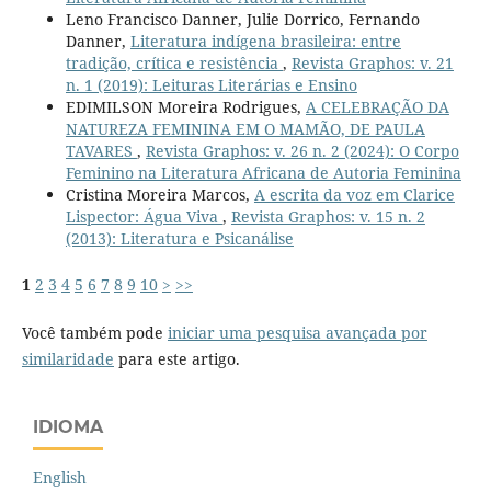
Leno Francisco Danner, Julie Dorrico, Fernando
Danner,
Literatura indígena brasileira: entre
tradição, crítica e resistência
,
Revista Graphos: v. 21
n. 1 (2019): Leituras Literárias e Ensino
EDIMILSON Moreira Rodrigues,
A CELEBRAÇÃO DA
NATUREZA FEMININA EM O MAMÃO, DE PAULA
TAVARES
,
Revista Graphos: v. 26 n. 2 (2024): O Corpo
Feminino na Literatura Africana de Autoria Feminina
Cristina Moreira Marcos,
A escrita da voz em Clarice
Lispector: Água Viva
,
Revista Graphos: v. 15 n. 2
(2013): Literatura e Psicanálise
1
2
3
4
5
6
7
8
9
10
>
>>
Você também pode
iniciar uma pesquisa avançada por
similaridade
para este artigo.
IDIOMA
English