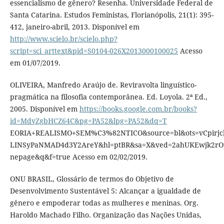
essencialismo de gênero? Resenha. Universidade Federal de
Santa Catarina. Estudos Feministas, Florianópolis, 21(1): 395-
412, janeiro-abril, 2013. Disponível em
http://www.scielo.br/scielo.php?
script=sci_arttext&pid=S0104-026X2013000100025
Acesso
em 01/07/2019.
OLIVEIRA, Manfredo Araújo de. Reviravolta linguístico-
pragmática na filosofia contemporânea. Ed. Loyola. 2ª Ed.,
2005. Disponível em
https://books.google.com.br/books?
id=MdyZgbHCZ64C&pg=PA52&lpg=PA52&dq=T
EORIA+REALISMO+SEM%C3%82NTICO&source=bl&ots=vCpirjcb
LINSyPaNMAD4d3Y2AreY&hl=ptBR&sa=X&ved=2ahUKEwjk2r
nepage&q&f=true Acesso em 02/02/2019.
ONU BRASIL, Glossário de termos do Objetivo de
Desenvolvimento Sustentável 5: Alcançar a igualdade de
gênero e empoderar todas as mulheres e meninas. Org.
Haroldo Machado Filho. Organização das Nações Unidas,