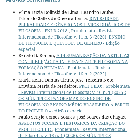
Vilma Luzia Dolinski de Lima, Leandro Laube,
Eduardo Salles de Oliveira Barra,
DIVERSIDADE,
PLURALIDADE E GÊNERO NOS LIVROS DIDÁTICOS DE
FILOSOFIA - PNLD-2018
,
Problemata - Revista
Internacional de Filosofia: v. 11 n. 3 (2020): ENSINO
DE FILOSOFIA E QUESTÕES DE GÊNERO - Edição
especial
Renato B. Roman,
A DESUMANIZAÇÂO DA ARTE E AS
CONTRIBUIÇÃO DA INTERFACE ARTE-FILOSOFIA NA
FORMAÇÃO HUMANA
,
Problemata - Revista
Internacional de Filosofia: v. 16 n. 2 (2025)
Maria Reilta Dantas Cirino, José Teixeira Neto,
Erivânia Maria de Medeiros,
PROF-FILO:
,
Problemata
- Revista Internacional de Filosofia: v. 16 n. 1 (2025):
OS MÚLTIPLOS PANORAMAS DO ENSINO DE
FILOSOFIA NO ENSINO MÉDIO BRASILEIRO A PARTIR
DO PROF-FILO – edição especial
Paulo Sérgio Gomes Soares, José Soares das Chagas,
ASPECTOS SOCIAIS E HISTÓRICOS DA CRIAÇÃO DO
PROF-FILO/UFT:
,
Problemata - Revista Internacional
de Filosofia: v. 16 n. 1 (2025): OS MÚLTIPLOS