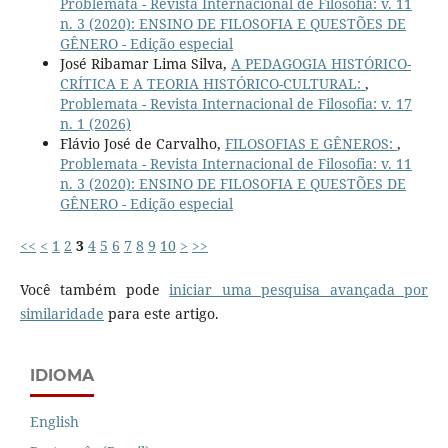
Problemata - Revista Internacional de Filosofia: v. 11
n. 3 (2020): ENSINO DE FILOSOFIA E QUESTÕES DE
GÊNERO - Edição especial
José Ribamar Lima Silva,
A PEDAGOGIA HISTÓRICO-
CRÍTICA E A TEORIA HISTÓRICO-CULTURAL:
,
Problemata - Revista Internacional de Filosofia: v. 17
n. 1 (2026)
Flávio José de Carvalho,
FILOSOFIAS E GÊNEROS:
,
Problemata - Revista Internacional de Filosofia: v. 11
n. 3 (2020): ENSINO DE FILOSOFIA E QUESTÕES DE
GÊNERO - Edição especial
<<
<
1
2
3
4
5
6
7
8
9
10
>
>>
Você também pode
iniciar uma pesquisa avançada por
similaridade
para este artigo.
IDIOMA
English