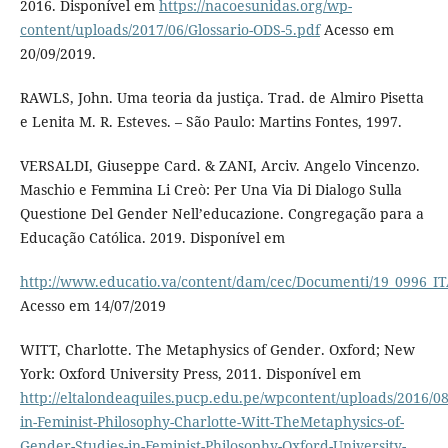
2016. Disponível em
https://nacoesunidas.org/wp-
content/uploads/2017/06/Glossario-ODS-5.pdf
Acesso em
20/09/2019.
RAWLS, John. Uma teoria da justiça. Trad. de Almiro Pisetta
e Lenita M. R. Esteves. – São Paulo: Martins Fontes, 1997.
VERSALDI, Giuseppe Card. & ZANI, Arciv. Angelo Vincenzo.
Maschio e Femmina Li Creò: Per Una Via Di Dialogo Sulla
Questione Del Gender Nell’educazione. Congregação para a
Educação Católica. 2019. Disponível em
http://www.educatio.va/content/dam/cec/Documenti/19_0996_IT
Acesso em 14/07/2019
WITT, Charlotte. The Metaphysics of Gender. Oxford; New
York: Oxford University Press, 2011. Disponível em
http://eltalondeaquiles.pucp.edu.pe/wpcontent/uploads/2016/08
in-Feminist-Philosophy-Charlotte-Witt-TheMetaphysics-of-
Gender-Studies-in-Feminist-Philosophy-Oxford-University-