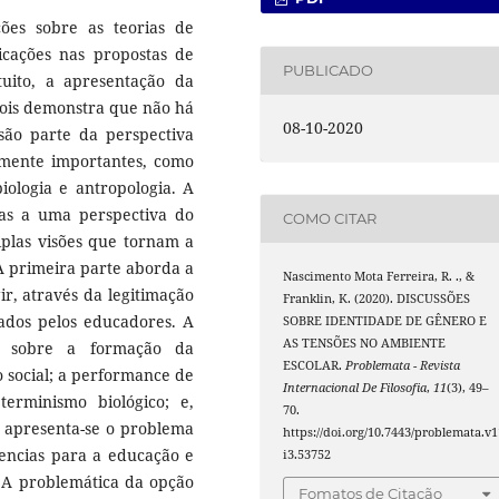
ões sobre as teorias de
icações nas propostas de
PUBLICADO
tuito, a apresentação da
ois demonstra que não há
08-10-2020
ão parte da perspectiva
ualmente importantes, como
biologia e antropologia. A
nas a uma perspectiva do
COMO CITAR
iplas visões que tornam a
A primeira parte aborda a
Nascimento Mota Ferreira, R. ., &
r, através da legitimação
Franklin, K. (2020). DISCUSSÕES
ados pelos educadores. A
SOBRE IDENTIDADE DE GÊNERO E
AS TENSÕES NO AMBIENTE
s sobre a formação da
ESCOLAR.
Problemata - Revista
o social; a performance de
Internacional De Filosofia
,
11
(3), 49–
erminismo biológico; e,
70.
r, apresenta-se o problema
https://doi.org/10.7443/problemata.v1
rencias para a educação e
i3.53752
s. A problemática da opção
Fomatos de Citação