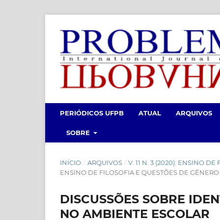
PERIÓDICOS UFPB
ATUAL
ARQUIVOS
SOBRE
INÍCIO
/
ARQUIVOS
/
V. 11 N. 3 (2020): ENSINO
ENSINO DE FILOSOFIA E QUESTÕES DE GÊNERO 
DISCUSSÕES SOBRE IDEN
NO AMBIENTE ESCOLAR