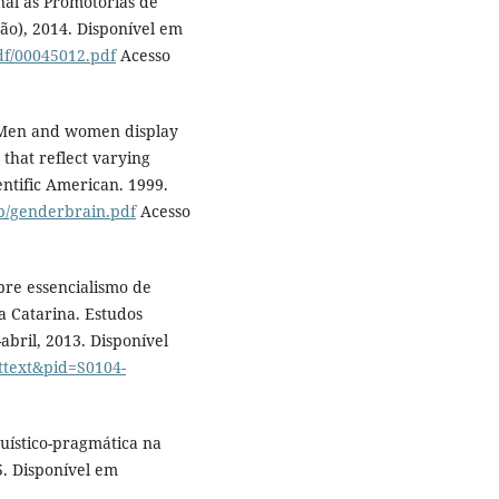
al às Promotorias de
ão), 2014. Disponível em
df/00045012.pdf
Acesso
: Men and women display
 that reflect varying
ntific American. 1999.
mp/genderbrain.pdf
Acesso
bre essencialismo de
a Catarina. Estudos
-abril, 2013. Disponível
rttext&pid=S0104-
uístico-pragmática na
5. Disponível em