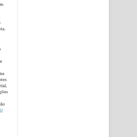
em
m
e
ta.
o
ne
ina
ntes
ial,
ações
ção
O