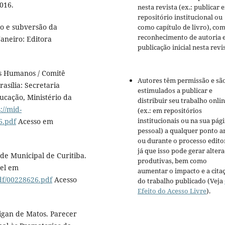
2016.
nesta revista (ex.: publicar 
repositório institucional ou
o e subversão da
como capítulo de livro), co
reconhecimento de autoria 
aneiro: Editora
publicação inicial nesta revis
s Humanos / Comitê
Autores têm permissão e sã
asília: Secretaria
estimulados a publicar e
ucação, Ministério da
distribuir seu trabalho onli
://mid-
(ex.: em repositórios
institucionais ou na sua pág
6.pdf
Acesso em
pessoal) a qualquer ponto a
ou durante o processo editor
já que isso pode gerar alter
e Municipal de Curitiba.
produtivas, bem como
vel em
aumentar o impacto e a cita
df/00228626.pdf
Acesso
do trabalho publicado (Veja
Efeito do Acesso Livre
).
igan de Matos. Parecer