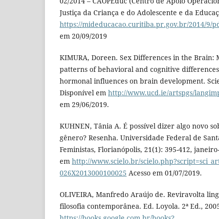
02/2014 – CAOPEduc (Centro de Apoio Operacion
Justiça da Criança e do Adolescente e da Educaç
https://mideducacao.curitiba.pr.gov.br/2014/9/p
em 20/09/2019
KIMURA, Doreen. Sex Differences in the Brain
patterns of behavioral and cognitive differences
hormonal influences on brain development. Scie
Disponível em
http://www.ucd.ie/artspgs/langi
em 29/06/2019.
KUHNEN, Tânia A. É possível dizer algo novo so
gênero? Resenha. Universidade Federal de Sant
Feministas, Florianópolis, 21(1): 395-412, janeiro
em
http://www.scielo.br/scielo.php?script=sci_a
026X2013000100025
Acesso em 01/07/2019.
OLIVEIRA, Manfredo Araújo de. Reviravolta ling
filosofia contemporânea. Ed. Loyola. 2ª Ed., 200
https://books.google.com.br/books?