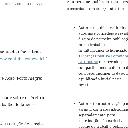
Autores que publicam nesta rev
concordam com os seguintes termo
Autores mantém os direitos
autorais e concedem à revis
direito de primeira publicaç
com o trabalho
simultaneamente licenciado
mento do Liberalismo.
a
Licença Creative Common
/www.youtube.com/watch?
Attribution
que permite o
compartilhamento do traba
com reconhecimento da aut
 e Ação. Porto Alegre:
e publicação inicial nesta
revista.
erdade sobre o cérebro
Autores têm autorização pa
o. Rio de Janeiro:
assumir contratos adicionai
separadamente, para
distribuição não-exclusiva d
os. Tradução de Sérgio
versão do trabalho publicad