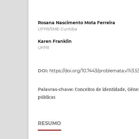
Rosana Nascimento Mota Ferreira
UFPR/SME-Curitiba
Karen Franklin
UFPR
DOI:
https://doi.org/10.7443/problemata.v11i3.5
Conceitos de identidade, Gêner
Palavras-chave:
públicas
RESUMO