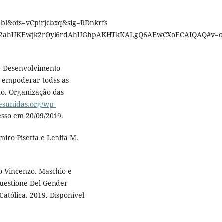
&ots=vCpirjcbxq&sig=RDnkrfs
=2ahUKEwjk2rOyl6rdAhUGhpAKHTkKALgQ6AEwCXoECAIQAQ#v=
e Desenvolvimento
e empoderar todas as
o. Organização das
oesunidas.org/wp-
sso em 20/09/2019.
miro Pisetta e Lenita M.
o Vincenzo. Maschio e
Questione Del Gender
atólica. 2019. Disponível