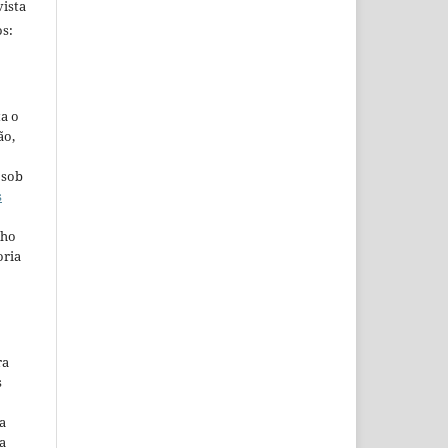
ista
s:
ta o
ão,
 sob
s
lho
oria
ra
s
a
a