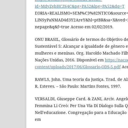
id=MdyZgbHCZ64C&pg=PA52&lpg=PA52&dq=T
EORIA+REALISMO+SEM%C3%82NTICO&source=bl
LINSyPaNMAD4d3Y2AreY&hl=ptBR&sa=X&ved
nepage&q&f=true Acesso em 02/02/2019.
ONU BRASIL, Glossário de termos do Objetivo d
Sustentável 5: Alcançar a igualdade de gênero 
mulheres e meninas. Org. Haroldo Machado Filh
Nações Unidas, 2016. Disponível em
https://nac
content/uploads/2017/06/Glossario-ODS-5.pdf
Ace
RAWLS, John. Uma teoria da justiça. Trad. de Al
R. Esteves. – São Paulo: Martins Fontes, 1997.
VERSALDI, Giuseppe Card. & ZANI, Arciv. Angel
Femmina Li Creò: Per Una Via Di Dialogo Sulla 
Nell’educazione. Congregação para a Educação C
em