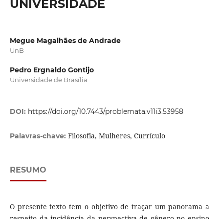
UNIVERSIDADE
Megue Magalhães de Andrade
UnB
Pedro Ergnaldo Gontijo
Universidade de Brasília
DOI:
https://doi.org/10.7443/problemata.v11i3.53958
Filosofia, Mulheres, Currículo
Palavras-chave:
RESUMO
O presente texto tem o objetivo de traçar um panorama a
respeito da incidência da perspectiva de gênero no ensino