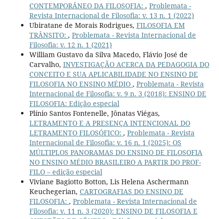
CONTEMPORÂNEO DA FILOSOFIA:
,
Problemata -
Revista Internacional de Filosofia: v. 13 n. 1 (2022)
Ubiratane de Morais Rodrigues,
FILOSOFIA EM
TRÂNSITO:
,
Problemata - Revista Internacional de
Filosofia: v. 12 n. 1 (2021)
William Gustavo da Silva Macedo, Flávio José de
Carvalho,
INVESTIGAÇÃO ACERCA DA PEDAGOGIA DO
CONCEITO E SUA APLICABILIDADE NO ENSINO DE
FILOSOFIA NO ENSINO MÉDIO
,
Problemata - Revista
Internacional de Filosofia: v. 9 n. 3 (2018): ENSINO DE
FILOSOFIA: Edição especial
Plínio Santos Fontenelle, Jônatas Viégas,
LETRAMENTO E A PRESENÇA INTENCIONAL DO
LETRAMENTO FILOSÓFICO:
,
Problemata - Revista
Internacional de Filosofia: v. 16 n. 1 (2025): OS
MÚLTIPLOS PANORAMAS DO ENSINO DE FILOSOFIA
NO ENSINO MÉDIO BRASILEIRO A PARTIR DO PROF-
FILO – edição especial
Viviane Bagiotto Botton, Lis Helena Aschermann
Keuchegerian,
CARTOGRAFIAS DO ENSINO DE
FILOSOFIA:
,
Problemata - Revista Internacional de
Filosofia: v. 11 n. 3 (2020): ENSINO DE FILOSOFIA E