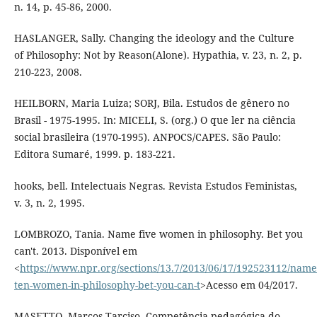
n. 14, p. 45-86, 2000.
HASLANGER, Sally. Changing the ideology and the Culture
of Philosophy: Not by Reason(Alone). Hypathia, v. 23, n. 2, p.
210-223, 2008.
HEILBORN, Maria Luiza; SORJ, Bila. Estudos de gênero no
Brasil - 1975-1995. In: MICELI, S. (org.) O que ler na ciência
social brasileira (1970-1995). ANPOCS/CAPES. São Paulo:
Editora Sumaré, 1999. p. 183-221.
hooks, bell. Intelectuais Negras. Revista Estudos Feministas,
v. 3, n. 2, 1995.
LOMBROZO, Tania. Name five women in philosophy. Bet you
can't. 2013. Disponível em
<
https://www.npr.org/sections/13.7/2013/06/17/192523112/name
ten-women-in-philosophy-bet-you-can-t
>Acesso em 04/2017.
MASETTO, Marcos Tarciso. Competência pedagógica do