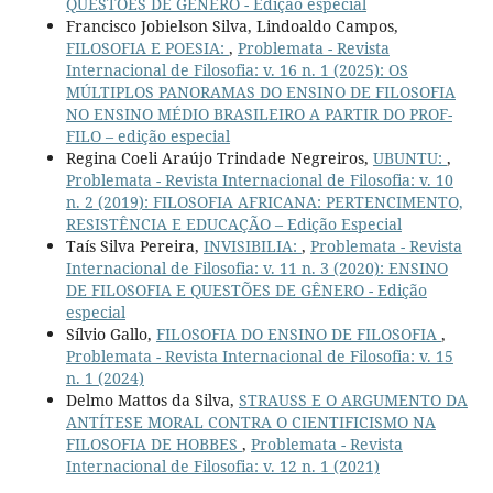
QUESTÕES DE GÊNERO - Edição especial
Francisco Jobielson Silva, Lindoaldo Campos,
FILOSOFIA E POESIA:
,
Problemata - Revista
Internacional de Filosofia: v. 16 n. 1 (2025): OS
MÚLTIPLOS PANORAMAS DO ENSINO DE FILOSOFIA
NO ENSINO MÉDIO BRASILEIRO A PARTIR DO PROF-
FILO – edição especial
Regina Coeli Araújo Trindade Negreiros,
UBUNTU:
,
Problemata - Revista Internacional de Filosofia: v. 10
n. 2 (2019): FILOSOFIA AFRICANA: PERTENCIMENTO,
RESISTÊNCIA E EDUCAÇÃO – Edição Especial
Taís Silva Pereira,
INVISIBILIA:
,
Problemata - Revista
Internacional de Filosofia: v. 11 n. 3 (2020): ENSINO
DE FILOSOFIA E QUESTÕES DE GÊNERO - Edição
especial
Sílvio Gallo,
FILOSOFIA DO ENSINO DE FILOSOFIA
,
Problemata - Revista Internacional de Filosofia: v. 15
n. 1 (2024)
Delmo Mattos da Silva,
STRAUSS E O ARGUMENTO DA
ANTÍTESE MORAL CONTRA O CIENTIFICISMO NA
FILOSOFIA DE HOBBES
,
Problemata - Revista
Internacional de Filosofia: v. 12 n. 1 (2021)