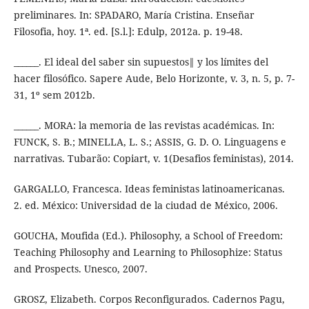
preliminares. In: SPADARO, María Cristina. Enseñar
Filosofia, hoy. 1ª. ed. [S.l.]: Edulp, 2012a. p. 19-48.
______. El ideal del saber sin supuestos‖ y los límites del
hacer filosófico. Sapere Aude, Belo Horizonte, v. 3, n. 5, p. 7-
31, 1º sem 2012b.
______. MORA: la memoria de las revistas académicas. In:
FUNCK, S. B.; MINELLA, L. S.; ASSIS, G. D. O. Linguagens e
narrativas. Tubarão: Copiart, v. 1(Desafios feministas), 2014.
GARGALLO, Francesca. Ideas feministas latinoamericanas.
2. ed. México: Universidad de la ciudad de México, 2006.
GOUCHA, Moufida (Ed.). Philosophy, a School of Freedom:
Teaching Philosophy and Learning to Philosophize: Status
and Prospects. Unesco, 2007.
GROSZ, Elizabeth. Corpos Reconfigurados. Cadernos Pagu,