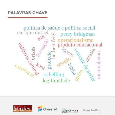
PALAVRAS-CHAVE
política de saúde e política social.
enrique dussel
percy bridgman
herbert feigl
arte.
operacionalismo
formação
indústria cultural
produto educacional
idosos
orixás
acrasia
vontade de poder
racionalismo.
profecia
relação
kant
bíblia
existência.
ppfen
schelling
legitimidade