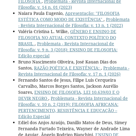
FILOSOFIA
,
Problemata - Revista Internacional de
Filosofia: v. 14 n. 01 (2023)
Naiara Paula Eugenio,
Apresentação: "FILOSOFIA
ESTÉTICA COMO MODO DE EXISTÊNCIA"
,
Problemata
- Revista Internacional de Filosofia: v. 13 n. 1 (2022)
Valéria Cristina L. Wilke,
GÊNERO E ENSINO DE
FILOSOFIA NO ATUAL CONTEXTO POLÍTICO DO
BRASIL
,
Problemata - Revista Internacional de
Filosofia: v. 9 n. 3 (2018): ENSINO DE FILOSOFIA:
Edição especial
Bruno Nascimento Oliveira, José Kauan Dias dos
Santos,
RAZÃO POÉTICA E EXISTÊNCIA:
,
Problemata -
Revista Internacional de Filosofia: v. 17 n. 1 (2026)
Fernando Santos de Jesus, Filipe Luis Cerqueira
Carvalho, Marcos Borges Santos, Jackson Aurélio
Soares,
ENSINO DE FILOSOFIA, LEI 10.639/03 E O
DEVIR NEGRO
,
Problemata - Revista Internacional de
Filosofia: v. 10 n. 2 (2019): FILOSOFIA AFRICANA:
PERTENCIMENTO, RESISTÊNCIA E EDUCAÇÃO –
Edição Especial
Ediel dos Anjos Araújo, Danillo Matos de Deus, Simey
Fernanda Furtado Teixeira, Wayner de Andrade Lima
de Aguiar, Ângelo Rodrigo Bianchini,
ENSINO DE