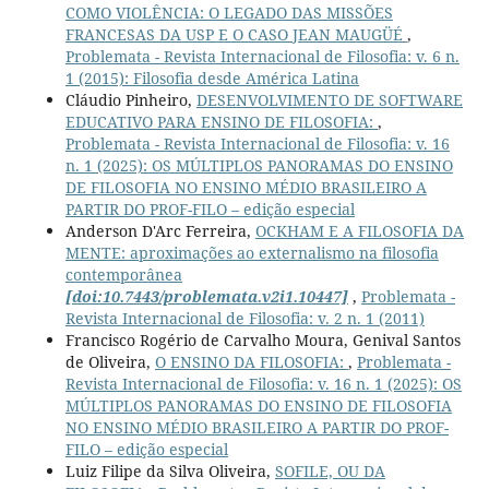
COMO VIOLÊNCIA: O LEGADO DAS MISSÕES
FRANCESAS DA USP E O CASO JEAN MAUGÜÉ
,
Problemata - Revista Internacional de Filosofia: v. 6 n.
1 (2015): Filosofia desde América Latina
Cláudio Pinheiro,
DESENVOLVIMENTO DE SOFTWARE
EDUCATIVO PARA ENSINO DE FILOSOFIA:
,
Problemata - Revista Internacional de Filosofia: v. 16
n. 1 (2025): OS MÚLTIPLOS PANORAMAS DO ENSINO
DE FILOSOFIA NO ENSINO MÉDIO BRASILEIRO A
PARTIR DO PROF-FILO – edição especial
Anderson D'Arc Ferreira,
OCKHAM E A FILOSOFIA DA
MENTE: aproximações ao externalismo na filosofia
contemporânea
[doi:10.7443/problemata.v2i1.10447]
,
Problemata -
Revista Internacional de Filosofia: v. 2 n. 1 (2011)
Francisco Rogério de Carvalho Moura, Genival Santos
de Oliveira,
O ENSINO DA FILOSOFIA:
,
Problemata -
Revista Internacional de Filosofia: v. 16 n. 1 (2025): OS
MÚLTIPLOS PANORAMAS DO ENSINO DE FILOSOFIA
NO ENSINO MÉDIO BRASILEIRO A PARTIR DO PROF-
FILO – edição especial
Luiz Filipe da Silva Oliveira,
SOFILE, OU DA