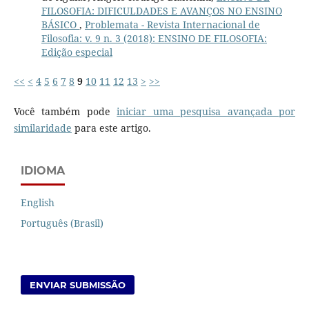
FILOSOFIA: DIFICULDADES E AVANÇOS NO ENSINO
BÁSICO
,
Problemata - Revista Internacional de
Filosofia: v. 9 n. 3 (2018): ENSINO DE FILOSOFIA:
Edição especial
<<
<
4
5
6
7
8
9
10
11
12
13
>
>>
Você também pode
iniciar uma pesquisa avançada por
similaridade
para este artigo.
IDIOMA
English
Português (Brasil)
ENVIAR SUBMISSÃO