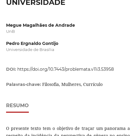
UNIVERSIDADE
Megue Magalhães de Andrade
UnB
Pedro Ergnaldo Gontijo
Universidade de Brasília
DOI:
https://doi.org/10.7443/problemata.v11i3.53958
Filosofia, Mulheres, Currículo
Palavras-chave:
RESUMO
O presente texto tem o objetivo de traçar um panorama a
respeito da incidência da perspectiva de gênero no ensino