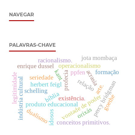
NAVEGAR
PALAVRAS-CHAVE
jota mombaça
racionalismo.
operacionalismo
enrique dussel
kant
acrasia
formação
ppfen
profecia
legitimidade
seriedade
indústria cultural
relação
percy bridgman
herbert feigl
arte.
schelling
bíblia
vontade de poder
goethe
existência.
produto educacional
orixás
dualismo
idosos
conceitos primitivos.