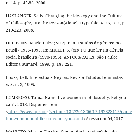
n. 14, p. 45-86, 2000.
HASLANGER, Sally. Changing the ideology and the Culture
of Philosophy: Not by Reason(Alone). Hypathia, v. 23, n. 2, p.
210-223, 2008.
HEILBORN, Maria Luiza; SORJ, Bila. Estudos de gênero no
Brasil - 1975-1995. In: MICELI, S. (org.) O que ler na ciência
social brasileira (1970-1995). ANPOCS/CAPES. São Paulo:
Editora Sumaré, 1999. p. 183-221.
hooks, bell. Intelectuais Negras. Revista Estudos Feministas,
v. 3, n. 2, 1995.
LOMBROZO, Tania. Name five women in philosophy. Bet you
can't. 2013. Disponível em
<
https://www.npr.org/sections/13.7/2013/06/17/192523112/name
ten-women-in-philosophy-bet-you-can-t
>Acesso em 04/2017.
MASETTO, Marcos Tarciso. Competência pedagógica do