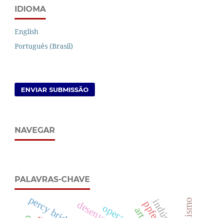
IDIOMA
English
Português (Brasil)
ENVIAR SUBMISSÃO
NAVEGAR
PALAVRAS-CHAVE
percy bridgman
dualismo
ppfen
arte.