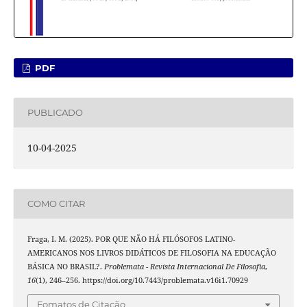
PDF
PUBLICADO
10-04-2025
COMO CITAR
Fraga, I. M. (2025). POR QUE NÃO HÁ FILÓSOFOS LATINO-
AMERICANOS NOS LIVROS DIDÁTICOS DE FILOSOFIA NA EDUCAÇÃO
BÁSICA NO BRASIL?.
Problemata - Revista Internacional De Filosofia
,
16
(1), 246–256. https://doi.org/10.7443/problemata.v16i1.70929
Fomatos de Citação