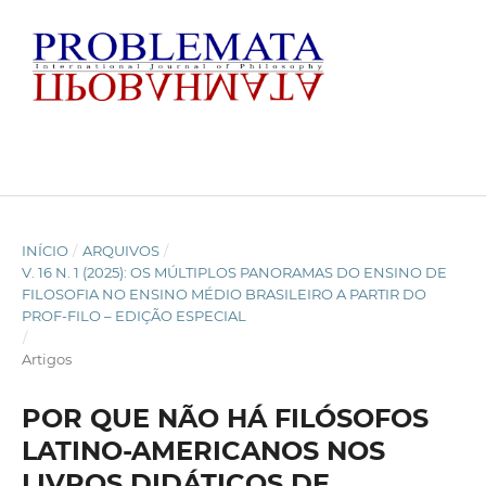
INÍCIO
/
ARQUIVOS
/
V. 16 N. 1 (2025): OS MÚLTIPLOS PANORAMAS DO ENSINO DE
FILOSOFIA NO ENSINO MÉDIO BRASILEIRO A PARTIR DO
PROF-FILO – EDIÇÃO ESPECIAL
/
Artigos
POR QUE NÃO HÁ FILÓSOFOS
LATINO-AMERICANOS NOS
LIVROS DIDÁTICOS DE