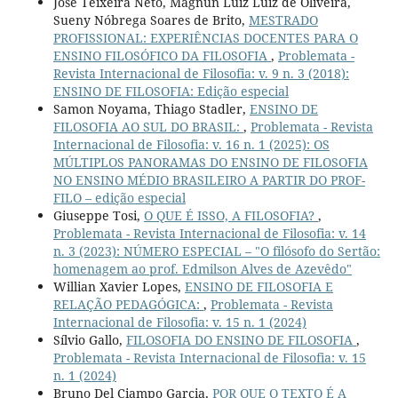
José Teixeira Neto, Magnun Luiz Luiz de Oliveira,
Sueny Nóbrega Soares de Brito,
MESTRADO
PROFISSIONAL: EXPERIÊNCIAS DOCENTES PARA O
ENSINO FILOSÓFICO DA FILOSOFIA
,
Problemata -
Revista Internacional de Filosofia: v. 9 n. 3 (2018):
ENSINO DE FILOSOFIA: Edição especial
Samon Noyama, Thiago Stadler,
ENSINO DE
FILOSOFIA AO SUL DO BRASIL:
,
Problemata - Revista
Internacional de Filosofia: v. 16 n. 1 (2025): OS
MÚLTIPLOS PANORAMAS DO ENSINO DE FILOSOFIA
NO ENSINO MÉDIO BRASILEIRO A PARTIR DO PROF-
FILO – edição especial
Giuseppe Tosi,
O QUE É ISSO, A FILOSOFIA?
,
Problemata - Revista Internacional de Filosofia: v. 14
n. 3 (2023): NÚMERO ESPECIAL – "O filósofo do Sertão:
homenagem ao prof. Edmilson Alves de Azevêdo"
Willian Xavier Lopes,
ENSINO DE FILOSOFIA E
RELAÇÃO PEDAGÓGICA:
,
Problemata - Revista
Internacional de Filosofia: v. 15 n. 1 (2024)
Sílvio Gallo,
FILOSOFIA DO ENSINO DE FILOSOFIA
,
Problemata - Revista Internacional de Filosofia: v. 15
n. 1 (2024)
Bruno Del Ciampo Garcia,
POR QUE O TEXTO É A