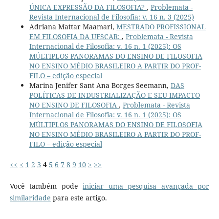
ÚNICA EXPRESSÃO DA FILOSOFIA?
,
Problemata -
Revista Internacional de Filosofia: v. 16 n. 3 (2025)
Adriana Mattar Maamari,
MESTRADO PROFISSIONAL
EM FILOSOFIA DA UFSCAR:
,
Problemata - Revista
Internacional de Filosofia: v. 16 n. 1 (2025): OS
MÚLTIPLOS PANORAMAS DO ENSINO DE FILOSOFIA
NO ENSINO MÉDIO BRASILEIRO A PARTIR DO PROF-
FILO – edição especial
Marina Jenifer Sant Ana Borges Seemann,
DAS
POLÍTICAS DE INDUSTRIALIZAÇÃO E SEU IMPACTO
NO ENSINO DE FILOSOFIA
,
Problemata - Revista
Internacional de Filosofia: v. 16 n. 1 (2025): OS
MÚLTIPLOS PANORAMAS DO ENSINO DE FILOSOFIA
NO ENSINO MÉDIO BRASILEIRO A PARTIR DO PROF-
FILO – edição especial
<<
<
1
2
3
4
5
6
7
8
9
10
>
>>
Você também pode
iniciar uma pesquisa avançada por
similaridade
para este artigo.