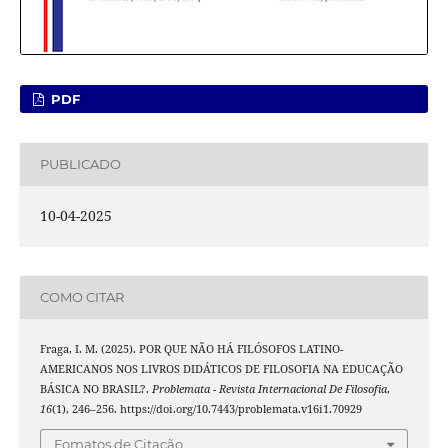
PDF
PUBLICADO
10-04-2025
COMO CITAR
Fraga, I. M. (2025). POR QUE NÃO HÁ FILÓSOFOS LATINO-
AMERICANOS NOS LIVROS DIDÁTICOS DE FILOSOFIA NA EDUCAÇÃO
BÁSICA NO BRASIL?.
Problemata - Revista Internacional De Filosofia
,
16
(1), 246–256. https://doi.org/10.7443/problemata.v16i1.70929
Fomatos de Citação