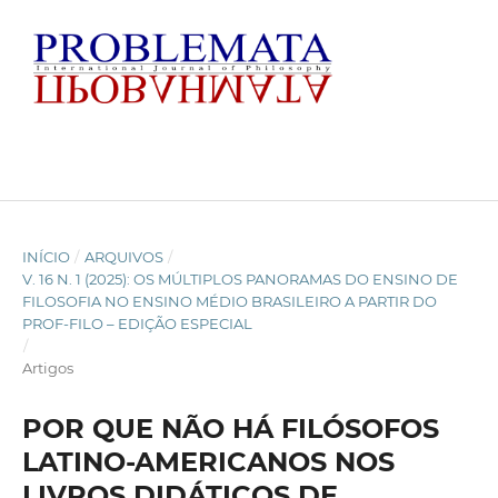
INÍCIO
/
ARQUIVOS
/
V. 16 N. 1 (2025): OS MÚLTIPLOS PANORAMAS DO ENSINO DE
FILOSOFIA NO ENSINO MÉDIO BRASILEIRO A PARTIR DO
PROF-FILO – EDIÇÃO ESPECIAL
/
Artigos
POR QUE NÃO HÁ FILÓSOFOS
LATINO-AMERICANOS NOS
LIVROS DIDÁTICOS DE