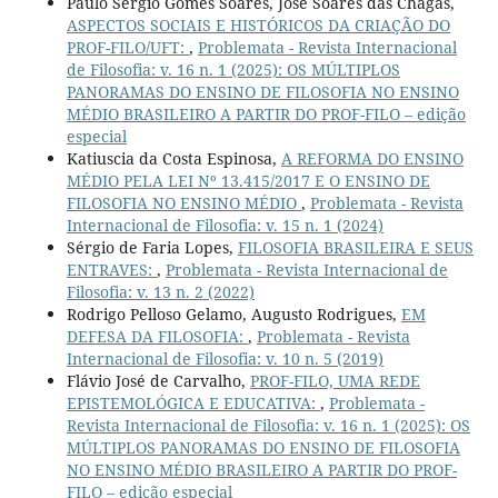
Paulo Sérgio Gomes Soares, José Soares das Chagas,
ASPECTOS SOCIAIS E HISTÓRICOS DA CRIAÇÃO DO
PROF-FILO/UFT:
,
Problemata - Revista Internacional
de Filosofia: v. 16 n. 1 (2025): OS MÚLTIPLOS
PANORAMAS DO ENSINO DE FILOSOFIA NO ENSINO
MÉDIO BRASILEIRO A PARTIR DO PROF-FILO – edição
especial
Katiuscia da Costa Espinosa,
A REFORMA DO ENSINO
MÉDIO PELA LEI Nº 13.415/2017 E O ENSINO DE
FILOSOFIA NO ENSINO MÉDIO
,
Problemata - Revista
Internacional de Filosofia: v. 15 n. 1 (2024)
Sérgio de Faria Lopes,
FILOSOFIA BRASILEIRA E SEUS
ENTRAVES:
,
Problemata - Revista Internacional de
Filosofia: v. 13 n. 2 (2022)
Rodrigo Pelloso Gelamo, Augusto Rodrigues,
EM
DEFESA DA FILOSOFIA:
,
Problemata - Revista
Internacional de Filosofia: v. 10 n. 5 (2019)
Flávio José de Carvalho,
PROF-FILO, UMA REDE
EPISTEMOLÓGICA E EDUCATIVA:
,
Problemata -
Revista Internacional de Filosofia: v. 16 n. 1 (2025): OS
MÚLTIPLOS PANORAMAS DO ENSINO DE FILOSOFIA
NO ENSINO MÉDIO BRASILEIRO A PARTIR DO PROF-
FILO – edição especial