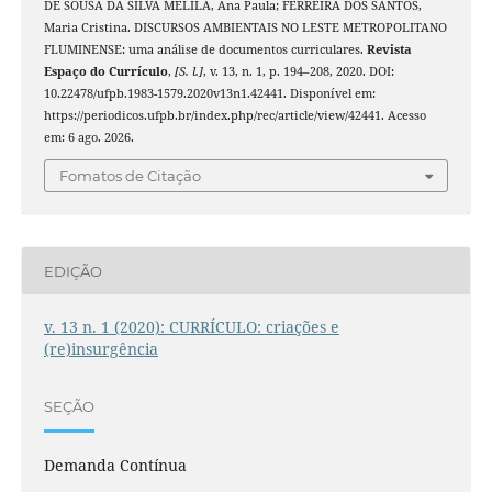
DE SOUSA DA SILVA MELILA, Ana Paula; FERREIRA DOS SANTOS,
Maria Cristina. DISCURSOS AMBIENTAIS NO LESTE METROPOLITANO
FLUMINENSE: uma análise de documentos curriculares.
Revista
Espaço do Currículo
,
[S. l.]
, v. 13, n. 1, p. 194–208, 2020. DOI:
10.22478/ufpb.1983-1579.2020v13n1.42441. Disponível em:
https://periodicos.ufpb.br/index.php/rec/article/view/42441. Acesso
em: 6 ago. 2026.
Fomatos de Citação
EDIÇÃO
v. 13 n. 1 (2020): CURRÍCULO: criações e
(re)insurgência
SEÇÃO
Demanda Contínua