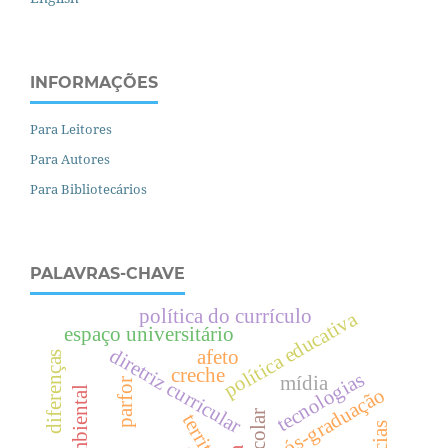
INFORMAÇÕES
Para Leitores
Para Autores
Para Bibliotecários
PALAVRAS-CHAVE
política do currículo
política educativa
espaço universitário
diretriz curricular
afeto
diferenças
creche
tecnologias
mídia
parfor
pós-graduação