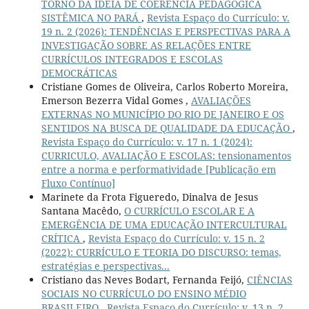
TORNO DA IDEIA DE COERÊNCIA PEDAGÓGICA
SISTÊMICA NO PARÁ
,
Revista Espaço do Currículo: v.
19 n. 2 (2026): TENDÊNCIAS E PERSPECTIVAS PARA A
INVESTIGAÇÃO SOBRE AS RELAÇÕES ENTRE
CURRÍCULOS INTEGRADOS E ESCOLAS
DEMOCRÁTICAS
Cristiane Gomes de Oliveira, Carlos Roberto Moreira,
Emerson Bezerra Vidal Gomes ,
AVALIAÇÕES
EXTERNAS NO MUNICÍPIO DO RIO DE JANEIRO E OS
SENTIDOS NA BUSCA DE QUALIDADE DA EDUCAÇÃO
,
Revista Espaço do Currículo: v. 17 n. 1 (2024):
CURRICULO, AVALIAÇÃO E ESCOLAS: tensionamentos
entre a norma e performatividade [Publicação em
Fluxo Contínuo]
Marinete da Frota Figueredo, Dinalva de Jesus
Santana Macêdo,
O CURRÍCULO ESCOLAR E A
EMERGÊNCIA DE UMA EDUCAÇÃO INTERCULTURAL
CRÍTICA
,
Revista Espaço do Currículo: v. 15 n. 2
(2022): CURRÍCULO E TEORIA DO DISCURSO: temas,
estratégias e perspectivas...
Cristiano das Neves Bodart, Fernanda Feijó,
CIÊNCIAS
SOCIAIS NO CURRÍCULO DO ENSINO MÉDIO
BRASILEIRO
,
Revista Espaço do Currículo: v. 13 n. 2