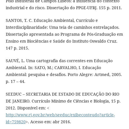
Pólo Industrial de Campos Elíseos: a influência do contexto
industrial e do risco. Dissertação do PPGE-UFRJ. 155 p. 2011.
SANTOS, T. C. Educação Ambiental, Currículo e
Interdisciplinaridade: Uma teia de caminhos entrelaçados.
Dissertação apresentada ao Programa de Pós-Graduação em
Ensino em Biociências e Saúde do Instituto Oswaldo Cruz.
147 p. 2015.
SAUVÉ, L. Uma cartografia das correntes em Educação
Ambiental. In: SATO, M.; CARVALHO, I. Educação
Ambiental: pesquisa e desafios. Porto Alegre: Artmed, 2005.
p. 17 – 44.
SEEDUC – SECRETARIA DE ESTADO DE EDUCAÇÃO DO RIO
DE JANEIRO. Currículo Mínimo de Ciências e Biologia, 15 p.
2012. Disponível em: <
http://www.rj.gov.br/web/seeduc/exibeconteudo?article-
id=759820
>. Acesso em: abr 2016.