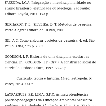
FAZENDA, I.C.A. Integração e interdisciplinaridade no
ensino brasileiro: efetividade ou ideologia. São Paulo:
Editora Loyola, 2011. 173 p.
GERHARDT, T. E.; SILVEIRA, D. T. Métodos de pesquisa.
Porto Alegre: Editora da UFRGS, 2009.
GIL, A.C. Como elaborar projetos de pesquisa. 4. ed. São
Paulo: Atlas, 175 p. 2002.
GOODSON, I. F. História de uma disciplina escolar: as
ciências. In.: GOODSON, I.F. (Org.). A construção social do
currículo. Lisboa: Educa, 1997. 53-78 p.
_______. Currículo: teoria e história. 14 ed. Petrópolis, RJ:
Vozes, 2013. 141 p.
LAYRARGUES, P.P.; LIMA, G.F.C. As macrotendências
político-pedagógicas da Educação Ambiental brasileira.
Ambiente & Sociedade. São Paulo, v. 17, n. 1, p. 23-40, jan.-