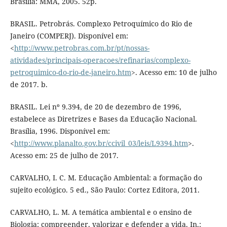
Brasília: MMA, 2005. 52p.
BRASIL. Petrobrás. Complexo Petroquímico do Rio de
Janeiro (COMPERJ). Disponível em:
<
http://www.petrobras.com.br/pt/nossas-
atividades/principais-operacoes/refinarias/complexo-
petroquimico-do-rio-de-janeiro.htm
>. Acesso em: 10 de julho
de 2017. b.
BRASIL. Lei nº 9.394, de 20 de dezembro de 1996,
estabelece as Diretrizes e Bases da Educação Nacional.
Brasília, 1996. Disponível em:
<
http://www.planalto.gov.br/ccivil_03/leis/L9394.htm
>.
Acesso em: 25 de julho de 2017.
CARVALHO, I. C. M. Educação Ambiental: a formação do
sujeito ecológico. 5 ed., São Paulo: Cortez Editora, 2011.
CARVALHO, L. M. A temática ambiental e o ensino de
Biologia: compreender, valorizar e defender a vida. In.: