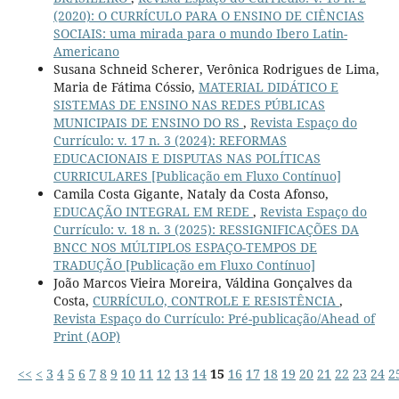
(2020): O CURRÍCULO PARA O ENSINO DE CIÊNCIAS
SOCIAIS: uma mirada para o mundo Ibero Latin-
Americano
Susana Schneid Scherer, Verônica Rodrigues de Lima,
Maria de Fátima Cóssio,
MATERIAL DIDÁTICO E
SISTEMAS DE ENSINO NAS REDES PÚBLICAS
MUNICIPAIS DE ENSINO DO RS
,
Revista Espaço do
Currículo: v. 17 n. 3 (2024): REFORMAS
EDUCACIONAIS E DISPUTAS NAS POLÍTICAS
CURRICULARES [Publicação em Fluxo Contínuo]
Camila Costa Gigante, Nataly da Costa Afonso,
EDUCAÇÃO INTEGRAL EM REDE
,
Revista Espaço do
Currículo: v. 18 n. 3 (2025): RESSIGNIFICAÇÕES DA
BNCC NOS MÚLTIPLOS ESPAÇO-TEMPOS DE
TRADUÇÃO [Publicação em Fluxo Contínuo]
João Marcos Vieira Moreira, Váldina Gonçalves da
Costa,
CURRÍCULO, CONTROLE E RESISTÊNCIA
,
Revista Espaço do Currículo: Pré-publicação/Ahead of
Print (AOP)
<<
<
3
4
5
6
7
8
9
10
11
12
13
14
15
16
17
18
19
20
21
22
23
24
2