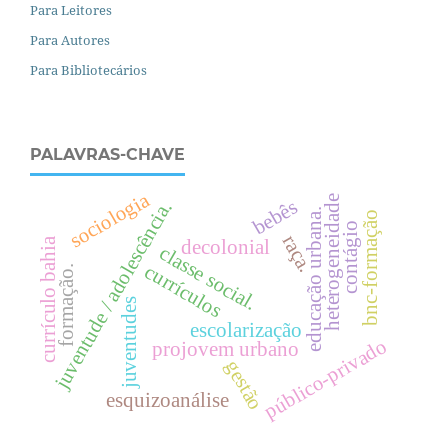
Para Leitores
Para Autores
Para Bibliotecários
PALAVRAS-CHAVE
sociologia
heterogeneidade
bebês
juventude / adolescência.
.
bnc-formação
contágio
raça.
currículo bahia
decolonial
c
l
a
s
s
e
o
c
i
a
l
currículos
formação.
s
.
e
d
u
c
a
ç
ã
o
u
r
b
a
n
a
juventudes
escolarização
público-privado
projovem urbano
gestão
esquizoanálise