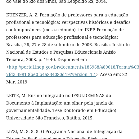
do Vale do Rio dos Sinos, São Leopoldo RS, 2014.
KUENZER, A. Z. Formação de professores para a educação
profissional e tecnológica: Perspectivas históricas e desafios
contemporâneos (mesa-redonda). in: INEP. Formação de
professores para educação profissional e tecnológica:
Brasília, 26, 27 e 28 de setembro de 2006. Brasília: Instituto
Nacional de Estudos e Pesquisas Educacionais Anísio
Teixeira, 2008. p. 19-40. Disponível em
<
http://portal.inep.gov.br/documents/186968/489018/Form
7fd3-4981-8be0-b4a834080d19?version=1.1
> Aceso em: 22
Mar. 2019
LEITE, M. Ensino Integrado no IFSULDEMINAS-do
Documento à Implantação: um olhar pela janela da
governamentalidade. Tese Doutorado em Educação) –
Universidade São Francisco, Itatiba, 2015.
LIZZI, M. S. S. S. O Programa Nacional de Integração da
Educação Profissional com a Educação Básica na