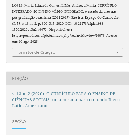
LOPES, Maria Eduarda Gomes; LIMA, Andreza Maria. CURRÍCULO
INTEGRADO NO ENSINO MÉDIO INTEGRADO: o estado da arte nas
pós-graduação brasileira (2011-2017).
Revista Espaço do Currículo
,
[S. l.]
, v. 13, n. 2, p. 300–315, 2020. DOI: 10.22478/ufpb.1983-
1579.2020v13n2.46073. Disponível em:
https://periodicos.ufpb.br/index.php/rec/article/view/46073. Acesso
em: 10 ago. 2026.
Fomatos de Citação
EDIÇÃO
v. 13 n. 2 (2020): O CURRÍCULO PARA O ENSINO DE
CIÊNCIAS SOCIAIS: uma mirada para o mundo Ibero
Latin- Americano
SEÇÃO