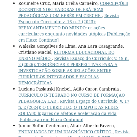
Rosimeire Cruz, Maria Crélia Carneiro,
CONCEPÇÕES
DOCENTES NORTEADORAS DE PRÁTICAS
PEDAGÓGICAS COM BEBÊS EM CRECHE
,
Revista
Espaço do Currículo: v. 16 n. 2 (2023):
REENCANTAMENTO DO MUNDO: criações
curriculares enquanto novidades utópicas [Publicação
em Fluxo Contínuo]
Waleska Gonçalves de Lima, Ana Lara Casagrande,
Cristiano Maciel,
REFORMA EDUCACIONAL DO
ENSINO MÉDIO
,
Revista Espaço do Currículo: v. 19 n.
2 (2026): TENDÊNCIAS E PERSPECTIVAS PARA A
INVESTIGAÇÃO SOBRE AS RELAÇÕES ENTRE
CURRÍCULOS INTEGRADOS E ESCOLAS
DEMOCRÁTICAS
Luciana Paslauski Knebel, Adão Caron Cambraia ,
CURRÍCULO INTEGRADO NO CURSO DE FORMAÇÃO
PEDAGÓGICA EAD
,
Revista Espaço do Currículo: v. 17
n. 2 (2024): O CURRÍCULO, O TEMPO E AS REDES
SOCIAIS: lugares de afetos e aceleração da vida
[Publicação em Fluxo Contínuo]
Junior Bufon Centenaro, Altair Alberto Fávero,
ENUNCIADOS DE UM DIAGNÓSTICO CRÍTICO
,
Revista