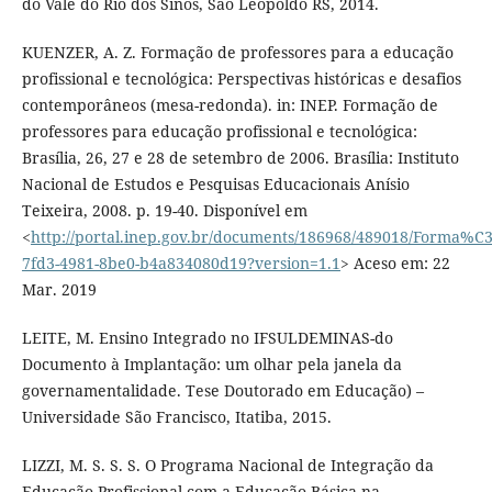
do Vale do Rio dos Sinos, São Leopoldo RS, 2014.
KUENZER, A. Z. Formação de professores para a educação
profissional e tecnológica: Perspectivas históricas e desafios
contemporâneos (mesa-redonda). in: INEP. Formação de
professores para educação profissional e tecnológica:
Brasília, 26, 27 e 28 de setembro de 2006. Brasília: Instituto
Nacional de Estudos e Pesquisas Educacionais Anísio
Teixeira, 2008. p. 19-40. Disponível em
<
http://portal.inep.gov.br/documents/186968/489018/Form
7fd3-4981-8be0-b4a834080d19?version=1.1
> Aceso em: 22
Mar. 2019
LEITE, M. Ensino Integrado no IFSULDEMINAS-do
Documento à Implantação: um olhar pela janela da
governamentalidade. Tese Doutorado em Educação) –
Universidade São Francisco, Itatiba, 2015.
LIZZI, M. S. S. S. O Programa Nacional de Integração da
Educação Profissional com a Educação Básica na