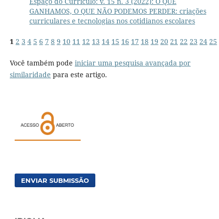
Espaço do Currículo: v. 15 n. 3 (2022): O QUE
GANHAMOS, O QUE NÃO PODEMOS PERDER: criações
curriculares e tecnologias nos cotidianos escolares
1
2
3
4
5
6
7
8
9
10
11
12
13
14
15
16
17
18
19
20
21
22
23
24
25
Você também pode
iniciar uma pesquisa avançada por
similaridade
para este artigo.
ENVIAR SUBMISSÃO