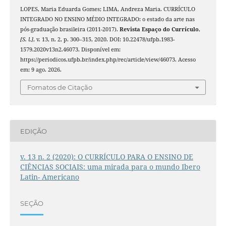
LOPES, Maria Eduarda Gomes; LIMA, Andreza Maria. CURRÍCULO
INTEGRADO NO ENSINO MÉDIO INTEGRADO: o estado da arte nas
pós-graduação brasileira (2011-2017).
Revista Espaço do Currículo
,
[S. l.]
, v. 13, n. 2, p. 300–315, 2020. DOI: 10.22478/ufpb.1983-
1579.2020v13n2.46073. Disponível em:
https://periodicos.ufpb.br/index.php/rec/article/view/46073. Acesso
em: 9 ago. 2026.
Fomatos de Citação
EDIÇÃO
v. 13 n. 2 (2020): O CURRÍCULO PARA O ENSINO DE
CIÊNCIAS SOCIAIS: uma mirada para o mundo Ibero
Latin- Americano
SEÇÃO