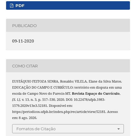
PDF
PUBLICADO
09-11-2020
COMO CITAR
EUSTÁQUIO FEITOZA SENRA, Ronaldo; VILELA, Elane da Silva Matos.
EDUCAÇÃO DO CAMPO E CURRÍCULO: território em disputa em uma
escola de Campo Novo do Parecis-MT.
Revista Espaço do Currículo
,
[S. l.]
, v. 13, n. 3, p. 517–530, 2020. DOI: 10.22478/ufpb.1983-
1579.2020v13n3.52181. Disponível em:
https://periodicos.ufpb.br/index.php/rec/article/view/52181. Acesso
em: 8 ago. 2026.
Fomatos de Citação