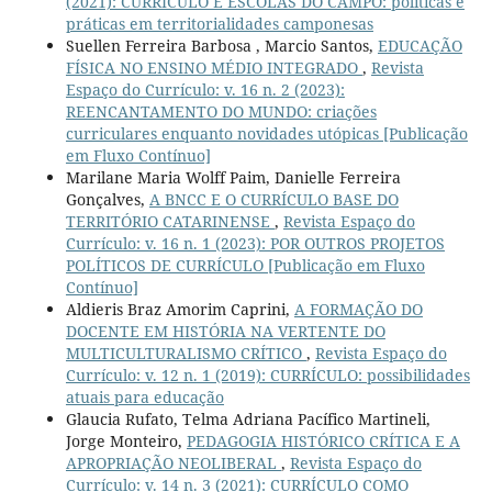
(2021): CURRÍCULO E ESCOLAS DO CAMPO: políticas e
práticas em territorialidades camponesas
Suellen Ferreira Barbosa , Marcio Santos,
EDUCAÇÃO
FÍSICA NO ENSINO MÉDIO INTEGRADO
,
Revista
Espaço do Currículo: v. 16 n. 2 (2023):
REENCANTAMENTO DO MUNDO: criações
curriculares enquanto novidades utópicas [Publicação
em Fluxo Contínuo]
Marilane Maria Wolff Paim, Danielle Ferreira
Gonçalves,
A BNCC E O CURRÍCULO BASE DO
TERRITÓRIO CATARINENSE
,
Revista Espaço do
Currículo: v. 16 n. 1 (2023): POR OUTROS PROJETOS
POLÍTICOS DE CURRÍCULO [Publicação em Fluxo
Contínuo]
Aldieris Braz Amorim Caprini,
A FORMAÇÃO DO
DOCENTE EM HISTÓRIA NA VERTENTE DO
MULTICULTURALISMO CRÍTICO
,
Revista Espaço do
Currículo: v. 12 n. 1 (2019): CURRÍCULO: possibilidades
atuais para educação
Glaucia Rufato, Telma Adriana Pacífico Martineli,
Jorge Monteiro,
PEDAGOGIA HISTÓRICO CRÍTICA E A
APROPRIAÇÃO NEOLIBERAL
,
Revista Espaço do
Currículo: v. 14 n. 3 (2021): CURRÍCULO COMO