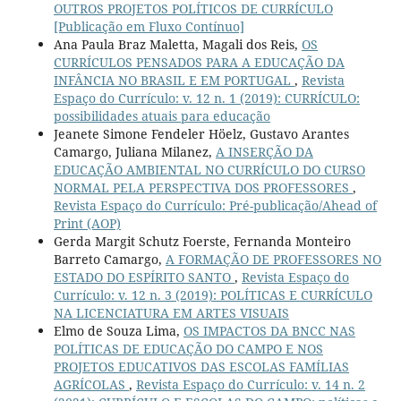
OUTROS PROJETOS POLÍTICOS DE CURRÍCULO
[Publicação em Fluxo Contínuo]
Ana Paula Braz Maletta, Magali dos Reis,
OS
CURRÍCULOS PENSADOS PARA A EDUCAÇÃO DA
INFÂNCIA NO BRASIL E EM PORTUGAL
,
Revista
Espaço do Currículo: v. 12 n. 1 (2019): CURRÍCULO:
possibilidades atuais para educação
Jeanete Simone Fendeler Höelz, Gustavo Arantes
Camargo, Juliana Milanez,
A INSERÇÃO DA
EDUCAÇÃO AMBIENTAL NO CURRÍCULO DO CURSO
NORMAL PELA PERSPECTIVA DOS PROFESSORES
,
Revista Espaço do Currículo: Pré-publicação/Ahead of
Print (AOP)
Gerda Margit Schutz Foerste, Fernanda Monteiro
Barreto Camargo,
A FORMAÇÃO DE PROFESSORES NO
ESTADO DO ESPÍRITO SANTO
,
Revista Espaço do
Currículo: v. 12 n. 3 (2019): POLÍTICAS E CURRÍCULO
NA LICENCIATURA EM ARTES VISUAIS
Elmo de Souza Lima,
OS IMPACTOS DA BNCC NAS
POLÍTICAS DE EDUCAÇÃO DO CAMPO E NOS
PROJETOS EDUCATIVOS DAS ESCOLAS FAMÍLIAS
AGRÍCOLAS
,
Revista Espaço do Currículo: v. 14 n. 2