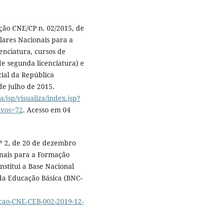
ção CNE/CP n. 02/2015, de
ulares Nacionais para a
cenciatura, cursos de
e segunda licenciatura) e
cial da República
 de julho de 2015.
a/jsp/visualiza/index.jsp?
ivos=72
. Acesso em 04
nº 2, de 20 de dezembro
onais para a Formação
nstitui a Base Nacional
da Educação Básica (BNC-
ucao-CNE-CEB-002-2019-12-