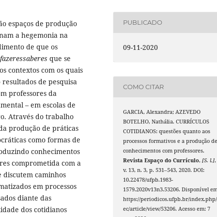
PUBLICADO
são espaços de produção
ionam a hegemonia na
dimento de que os
09-11-2020
fazeressaberes
que se
los contextos com os quais
 resultados de pesquisa
COMO CITAR
om professores da
amental – em escolas de
GARCIA, Alexandra; AZEVEDO
ro. Através do trabalho
BOTELHO, Nathália. CURRÍCULOS
 da produção de práticas
COTIDIANOS: questões quanto aos
ocráticas como formas de
processos formativos e a produção d
 produzindo conhecimentos
conhecimentos com professores.
Revista Espaço do Currículo
,
[S. l.]
,
ores comprometida com a
v. 13, n. 3, p. 531–543, 2020. DOI:
 se discutem caminhos
10.22478/ufpb.1983-
ematizados em processos
1579.2020v13n3.53206. Disponível em
sados diante das
https://periodicos.ufpb.br/index.php/
idade dos cotidianos
ec/article/view/53206. Acesso em: 7