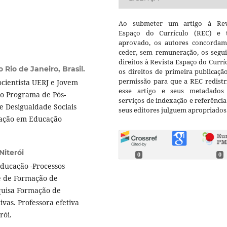
Ao submeter um artigo à Rev
Espaço do Currículo (REC) e t
aprovado, os autores concorda
ceder, sem remuneração, os segui
direitos à Revista Espaço do Currí
Rio de Janeiro, Brasil.
os direitos de primeira publicaçã
permissão para que a REC redistr
cientista UERJ e Jovem
esse artigo e seus metadados
do Programa de Pós-
serviços de indexação e referênci
e Desigualdade Sociais
seus editores julguem apropriados
uação em Educação
iterói
0
0
ducação -Processos
de de Formação de
quisa Formação de
ivas. Professora efetiva
rói.