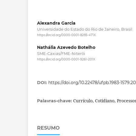
Alexandra Garcia
Universidade do Estado do Rio de Janeiro, Brasil.
https://orcid.org/0000-0001-8285-471X
Nathália Azevedo Botelho
SME-Caxias/FME-Niterói
https://orcid.org/0000-0001-9261-201X
DOI:
https://doi.org/10.22478/ufpb.1983-1579.
Currículo, Cotidiano, Processo
Palavras-chave:
RESUMO