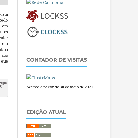
ista
ê-lo
m em
ntes
culo:
o e a
ibua
 aos
CONTADOR DE VISITAS
a que
.
Acessos a partir de 30 de maio de 2021
EDIÇÃO ATUAL