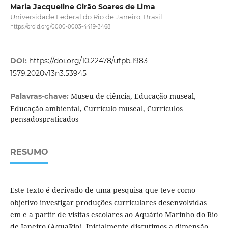
Maria Jacqueline Girão Soares de Lima
Universidade Federal do Rio de Janeiro, Brasil.
https://orcid.org/0000-0003-4419-3468
DOI:
https://doi.org/10.22478/ufpb.1983-
1579.2020v13n3.53945
Museu de ciência, Educação museal,
Palavras-chave:
Educação ambiental, Currículo museal, Currículos
pensadospraticados
RESUMO
Este texto é derivado de uma pesquisa que teve como
objetivo investigar produções curriculares desenvolvidas
em e a partir de visitas escolares ao Aquário Marinho do Rio
de Janeiro (AquaRio). Inicialmente discutimos a dimensão