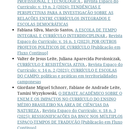
PROFISSIONAL E TECNOLÓGICA
,
Revista Espaço do
Currículo: v. 19 n. 2 (2026): TENDÊNCIAS E
PERSPECTIVAS PARA A INVESTIGAÇÃO SOBRE AS
RELAÇÕES ENTRE CURRÍCULOS INTEGRADOS E
ESCOLAS DEMOCRÁTICAS
Fabiana Silva, Marcio Santos,
A ESCOLA DE TEMPO
INTEGRAL E CURRÍCULO INTERDISCIPLINAR
,
Revista
Espaço do Currículo: v. 16 n. 1 (2023): POR OUTROS
PROJETOS POLÍTICOS DE CURRÍCULO [Publicação em
Fluxo Contínuo]
Valter de Jesus Leite, Juliana Aparecida Poroloniczak,
CURRÍCULO E RESISTÊNCIA ATIVA
,
Revista Espaço do
Currículo: v. 14 n. 2 (2021): CURRÍCULO E ESCOLAS
DO CAMPO: políticas e práticas em territorialidades
camponesas
Giordane Miguel Schnorr, Fabiane de Andrade Leite,
Tamini Wyzykowski,
O DEBATE ACADÊMICO SOBRE O
ENEM E OS IMPACTOS NO CURRÍCULO DO ENSINO
MÉDIO BRASILEIRO NA ÁREA DE CIÊNCIAS DA
NATUREZA
,
Revista Espaço do Currículo: v. 18 n. 3
(2025): RESSIGNIFICAÇÕES DA BNCC NOS MÚLTIPLOS
ESPAÇO-TEMPOS DE TRADUÇÃO [Publicação em Fluxo
Contínuo]