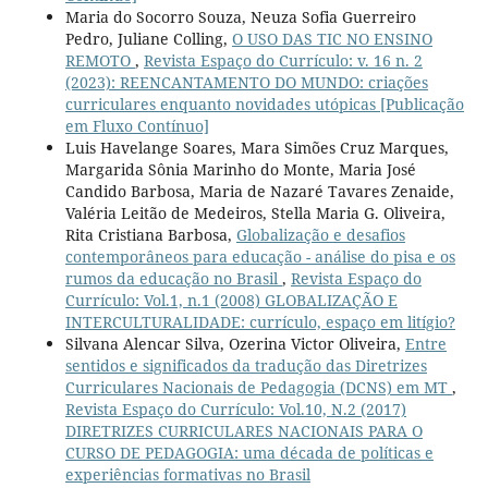
Maria do Socorro Souza, Neuza Sofia Guerreiro
Pedro, Juliane Colling,
O USO DAS TIC NO ENSINO
REMOTO
,
Revista Espaço do Currículo: v. 16 n. 2
(2023): REENCANTAMENTO DO MUNDO: criações
curriculares enquanto novidades utópicas [Publicação
em Fluxo Contínuo]
Luis Havelange Soares, Mara Simões Cruz Marques,
Margarida Sônia Marinho do Monte, Maria José
Candido Barbosa, Maria de Nazaré Tavares Zenaide,
Valéria Leitão de Medeiros, Stella Maria G. Oliveira,
Rita Cristiana Barbosa,
Globalização e desafios
contemporâneos para educação - análise do pisa e os
rumos da educação no Brasil
,
Revista Espaço do
Currículo: Vol.1, n.1 (2008) GLOBALIZAÇÃO E
INTERCULTURALIDADE: currículo, espaço em litígio?
Silvana Alencar Silva, Ozerina Victor Oliveira,
Entre
sentidos e significados da tradução das Diretrizes
Curriculares Nacionais de Pedagogia (DCNS) em MT
,
Revista Espaço do Currículo: Vol.10, N.2 (2017)
DIRETRIZES CURRICULARES NACIONAIS PARA O
CURSO DE PEDAGOGIA: uma década de políticas e
experiências formativas no Brasil