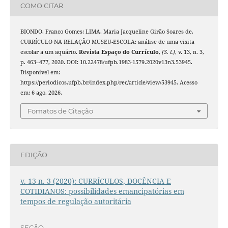
COMO CITAR
BIONDO, Franco Gomes; LIMA, Maria Jacqueline Girão Soares de.
CURRÍCULO NA RELAÇÃO MUSEU-ESCOLA: análise de uma visita
escolar a um aquário.
Revista Espaço do Currículo
,
[S. l.]
, v. 13, n. 3,
p. 463–477, 2020. DOI: 10.22478/ufpb.1983-1579.2020v13n3.53945.
Disponível em:
https://periodicos.ufpb.br/index.php/rec/article/view/53945. Acesso
em: 6 ago. 2026.
Fomatos de Citação
EDIÇÃO
v. 13 n. 3 (2020): CURRÍCULOS, DOCÊNCIA E
COTIDIANOS: possibilidades emancipatórias em
tempos de regulação autoritária
SEÇÃO