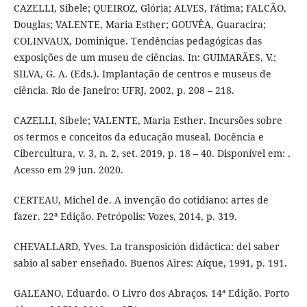
CAZELLI, Sibele; QUEIROZ, Glória; ALVES, Fátima; FALCÃO,
Douglas; VALENTE, Maria Esther; GOUVÊA, Guaracira;
COLINVAUX, Dominique. Tendências pedagógicas das
exposições de um museu de ciências. In: GUIMARÃES, V.;
SILVA, G. A. (Eds.). Implantação de centros e museus de
ciência. Rio de Janeiro: UFRJ, 2002, p. 208 – 218.
CAZELLI, Sibele; VALENTE, Maria Esther. Incursões sobre
os termos e conceitos da educação museal. Docência e
Cibercultura, v. 3, n. 2, set. 2019, p. 18 – 40. Disponível em: .
Acesso em 29 jun. 2020.
CERTEAU, Michel de. A invenção do cotidiano: artes de
fazer. 22ª Edição. Petrópolis: Vozes, 2014, p. 319.
CHEVALLARD, Yves. La transposición didáctica: del saber
sabio al saber enseñado. Buenos Aires: Aíque, 1991, p. 191.
GALEANO, Eduardo. O Livro dos Abraços. 14ª Edição. Porto