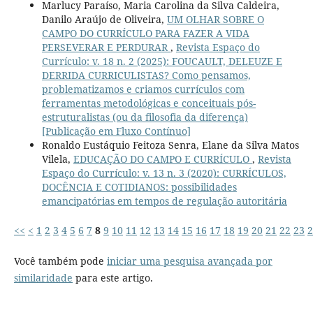
Marlucy Paraíso, Maria Carolina da Silva Caldeira,
Danilo Araújo de Oliveira,
UM OLHAR SOBRE O
CAMPO DO CURRÍCULO PARA FAZER A VIDA
PERSEVERAR E PERDURAR
,
Revista Espaço do
Currículo: v. 18 n. 2 (2025): FOUCAULT, DELEUZE E
DERRIDA CURRICULISTAS? Como pensamos,
problematizamos e criamos currículos com
ferramentas metodológicas e conceituais pós-
estruturalistas (ou da filosofia da diferença)
[Publicação em Fluxo Contínuo]
Ronaldo Eustáquio Feitoza Senra, Elane da Silva Matos
Vilela,
EDUCAÇÃO DO CAMPO E CURRÍCULO
,
Revista
Espaço do Currículo: v. 13 n. 3 (2020): CURRÍCULOS,
DOCÊNCIA E COTIDIANOS: possibilidades
emancipatórias em tempos de regulação autoritária
<<
<
1
2
3
4
5
6
7
8
9
10
11
12
13
14
15
16
17
18
19
20
21
22
23
2
Você também pode
iniciar uma pesquisa avançada por
similaridade
para este artigo.