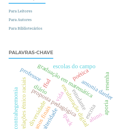
Para Leitores
Para Autores
Para Bibliotecários
PALAVRAS-CHAVE
graduação em matemática
escolas do campo
professor
poética
resenha
relações étnico raciais
ffsd
antonia darder
diário
enculturação digital
proposta pedagógica
contrahegemonia
estudante
vida
diversidade
aporia
escrita
anos finais
alteridade
aluno.
tpack