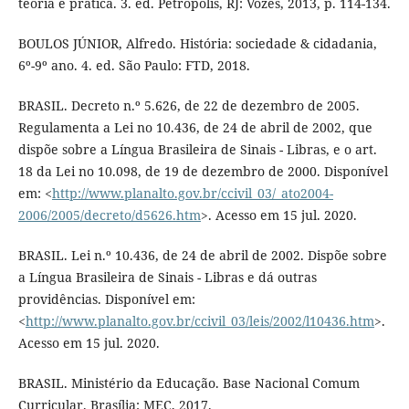
teoria e prática. 3. ed. Petrópolis, RJ: Vozes, 2013, p. 114-134.
BOULOS JÚNIOR, Alfredo. História: sociedade & cidadania,
6º-9º ano. 4. ed. São Paulo: FTD, 2018.
BRASIL. Decreto n.º 5.626, de 22 de dezembro de 2005.
Regulamenta a Lei no 10.436, de 24 de abril de 2002, que
dispõe sobre a Língua Brasileira de Sinais - Libras, e o art.
18 da Lei no 10.098, de 19 de dezembro de 2000. Disponível
em: <
http://www.planalto.gov.br/ccivil_03/_ato2004-
2006/2005/decreto/d5626.htm
>. Acesso em 15 jul. 2020.
BRASIL. Lei n.º 10.436, de 24 de abril de 2002. Dispõe sobre
a Língua Brasileira de Sinais - Libras e dá outras
providências. Disponível em:
<
http://www.planalto.gov.br/ccivil_03/leis/2002/l10436.htm
>.
Acesso em 15 jul. 2020.
BRASIL. Ministério da Educação. Base Nacional Comum
Curricular. Brasília: MEC, 2017.