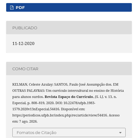
PDF
PUBLICADO
11-12-2020
COMO CITAR
KELMAN, Celeste Azulay; SANTOS, Paulo José Assumpção dos. EM
OUTRAS PALAVRAS: Um currículo intercultural no ensino de História
para alunos surdos.
Revista Espaço do Currículo
,
[S. l.]
, v. 13, n.
Especial, p. 808–819, 2020. DOI: 10.22478/ufpb.1983-
1579.2020v13nEspecial.54416. Disponível em:
https://periodicos.ufpb.br/index.php/rec/article/view/54416. Acesso
em: 7 ago. 2026.
Fomatos de Citação