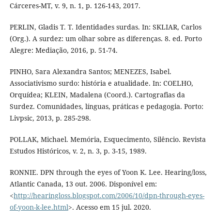
Cárceres-MT, v. 9, n. 1, p. 126-143, 2017.
PERLIN, Gladis T. T. Identidades surdas. In: SKLIAR, Carlos
(Org.). A surdez: um olhar sobre as diferenças. 8. ed. Porto
Alegre: Mediação, 2016, p. 51-74.
PINHO, Sara Alexandra Santos; MENEZES, Isabel.
Associativismo surdo: história e atualidade. In: COELHO,
Orquídea; KLEIN, Madalena (Coord.). Cartografias da
Surdez. Comunidades, línguas, práticas e pedagogia. Porto:
Livpsic, 2013, p. 285-298.
POLLAK, Michael. Memória, Esquecimento, Silêncio. Revista
Estudos Históricos, v. 2, n. 3, p. 3-15, 1989.
RONNIE. DPN through the eyes of Yoon K. Lee. Hearing/loss,
Atlantic Canada, 13 out. 2006. Disponível em:
<
http://hearingloss.blogspot.com/2006/10/dpn-through-eyes-
of-yoon-k-lee.html
>. Acesso em 15 jul. 2020.