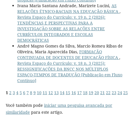
Ivana Maria Santana Andrade, Marizete Lucini,
AS
RELAÇÕES ÉTNICO-RACIAIS NA EDUCAÇÃO BÁSICA
,
Revista Espaço do Currículo: v. 19 n. 2 (2026):
TENDÊNCIAS E PERSPECTIVAS PARA A
INVESTIGAÇÃO SOBRE AS RELAÇÕES ENTRE
CURRÍCULOS INTEGRADOS E ESCOLAS
DEMOCRÁTICAS
André Magno Gomes da Silva, Marcio Romeu Ribas de
Oliveira, Maria Aparecida Dias,
FORMAÇÃO
CONTINUADA DE DOCENTES DE EDUCAÇÃO FÍSICA
,
Revista Espaço do Currículo: v. 18 n. 3 (2025):
RESSIGNIFICAÇÕES DA BNCC NOS MÚLTIPLOS
ESPAÇO-TEMPOS DE TRADUÇÃO [Publicação em Fluxo
Contínuo]
1
2
3
4
5
6
7
8
9
10
11
12
13
14
15
16
17
18
19
20
21
22
23
24
25
Você também pode
iniciar uma pesquisa avançada por
similaridade
para este artigo.