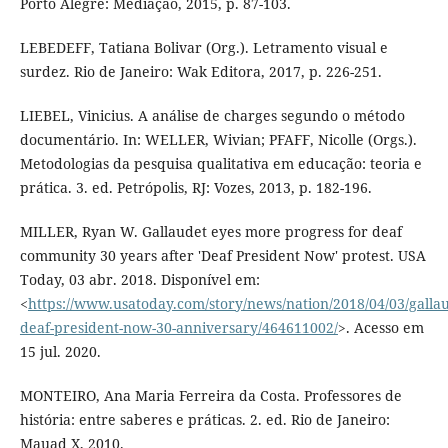
Porto Alegre: Mediação, 2015, p. 87-103.
LEBEDEFF, Tatiana Bolivar (Org.). Letramento visual e
surdez. Rio de Janeiro: Wak Editora, 2017, p. 226-251.
LIEBEL, Vinicius. A análise de charges segundo o método
documentário. In: WELLER, Wivian; PFAFF, Nicolle (Orgs.).
Metodologias da pesquisa qualitativa em educação: teoria e
prática. 3. ed. Petrópolis, RJ: Vozes, 2013, p. 182-196.
MILLER, Ryan W. Gallaudet eyes more progress for deaf
community 30 years after 'Deaf President Now' protest. USA
Today, 03 abr. 2018. Disponível em:
<
https://www.usatoday.com/story/news/nation/2018/04/03/gallau
deaf-president-now-30-anniversary/464611002/
>. Acesso em
15 jul. 2020.
MONTEIRO, Ana Maria Ferreira da Costa. Professores de
história: entre saberes e práticas. 2. ed. Rio de Janeiro:
Mauad X, 2010.