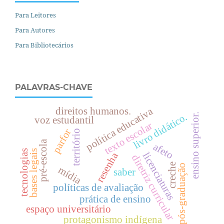
Para Leitores
Para Autores
Para Bibliotecários
PALAVRAS-CHAVE
política educativa
direitos humanos.
livro didático.
.
voz estudantil
texto escolar
parfor
território
pré-escola
afeto
tecnologias
bases legais
e
n
s
i
n
o
s
u
p
e
r
i
o
r
resenha
licenciaturas
diretriz curricular
creche
pós-graduação
mídia
saber
políticas de avaliação
prática de ensino
espaço universitário
protagonismo indígena