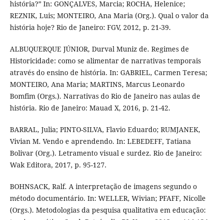
história?” In: GONÇALVES, Marcia; ROCHA, Helenice;
REZNIK, Luis; MONTEIRO, Ana Maria (Org.). Qual o valor da
história hoje? Rio de Janeiro: FGV, 2012, p. 21-39.
ALBUQUERQUE JÚNIOR, Durval Muniz de. Regimes de
Historicidade: como se alimentar de narrativas temporais
através do ensino de história. In: GABRIEL, Carmen Teresa;
MONTEIRO, Ana Maria; MARTINS, Marcus Leonardo
Bomfim (Orgs.). Narrativas do Rio de Janeiro nas aulas de
história. Rio de Janeiro: Mauad X, 2016, p. 21-42.
BARRAL, Julia; PINTO-SILVA, Flavio Eduardo; RUMJANEK,
Vivian M. Vendo e aprendendo. In: LEBEDEFF, Tatiana
Bolivar (Org.). Letramento visual e surdez. Rio de Janeiro:
Wak Editora, 2017, p. 95-127.
BOHNSACK, Ralf. A interpretação de imagens segundo o
método documentário. In: WELLER, Wivian; PFAFF, Nicolle
(Orgs.). Metodologias da pesquisa qualitativa em educação: