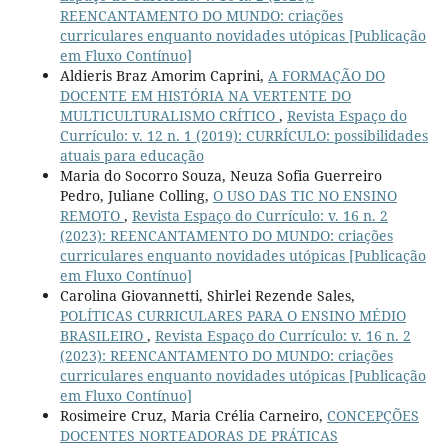
REENCANTAMENTO DO MUNDO: criações
curriculares enquanto novidades utópicas [Publicação
em Fluxo Contínuo]
Aldieris Braz Amorim Caprini,
A FORMAÇÃO DO
DOCENTE EM HISTÓRIA NA VERTENTE DO
MULTICULTURALISMO CRÍTICO
,
Revista Espaço do
Currículo: v. 12 n. 1 (2019): CURRÍCULO: possibilidades
atuais para educação
Maria do Socorro Souza, Neuza Sofia Guerreiro
Pedro, Juliane Colling,
O USO DAS TIC NO ENSINO
REMOTO
,
Revista Espaço do Currículo: v. 16 n. 2
(2023): REENCANTAMENTO DO MUNDO: criações
curriculares enquanto novidades utópicas [Publicação
em Fluxo Contínuo]
Carolina Giovannetti, Shirlei Rezende Sales,
POLÍTICAS CURRICULARES PARA O ENSINO MÉDIO
BRASILEIRO
,
Revista Espaço do Currículo: v. 16 n. 2
(2023): REENCANTAMENTO DO MUNDO: criações
curriculares enquanto novidades utópicas [Publicação
em Fluxo Contínuo]
Rosimeire Cruz, Maria Crélia Carneiro,
CONCEPÇÕES
DOCENTES NORTEADORAS DE PRÁTICAS