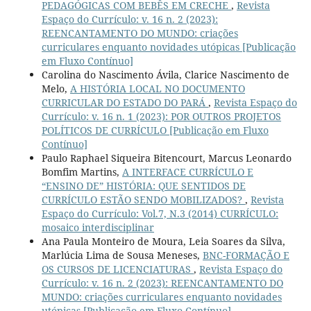
PEDAGÓGICAS COM BEBÊS EM CRECHE
,
Revista
Espaço do Currículo: v. 16 n. 2 (2023):
REENCANTAMENTO DO MUNDO: criações
curriculares enquanto novidades utópicas [Publicação
em Fluxo Contínuo]
Carolina do Nascimento Ávila, Clarice Nascimento de
Melo,
A HISTÓRIA LOCAL NO DOCUMENTO
CURRICULAR DO ESTADO DO PARÁ
,
Revista Espaço do
Currículo: v. 16 n. 1 (2023): POR OUTROS PROJETOS
POLÍTICOS DE CURRÍCULO [Publicação em Fluxo
Contínuo]
Paulo Raphael Siqueira Bitencourt, Marcus Leonardo
Bomfim Martins,
A INTERFACE CURRÍCULO E
“ENSINO DE” HISTÓRIA: QUE SENTIDOS DE
CURRÍCULO ESTÃO SENDO MOBILIZADOS?
,
Revista
Espaço do Currículo: Vol.7, N.3 (2014) CURRÍCULO:
mosaico interdisciplinar
Ana Paula Monteiro de Moura, Leia Soares da Silva,
Marlúcia Lima de Sousa Meneses,
BNC-FORMAÇÃO E
OS CURSOS DE LICENCIATURAS
,
Revista Espaço do
Currículo: v. 16 n. 2 (2023): REENCANTAMENTO DO
MUNDO: criações curriculares enquanto novidades
utópicas [Publicação em Fluxo Contínuo]