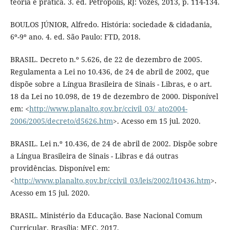
teoria e prática. 3. ed. Petrópolis, RJ: Vozes, 2013, p. 114-134.
BOULOS JÚNIOR, Alfredo. História: sociedade & cidadania,
6º-9º ano. 4. ed. São Paulo: FTD, 2018.
BRASIL. Decreto n.º 5.626, de 22 de dezembro de 2005.
Regulamenta a Lei no 10.436, de 24 de abril de 2002, que
dispõe sobre a Língua Brasileira de Sinais - Libras, e o art.
18 da Lei no 10.098, de 19 de dezembro de 2000. Disponível
em: <
http://www.planalto.gov.br/ccivil_03/_ato2004-
2006/2005/decreto/d5626.htm
>. Acesso em 15 jul. 2020.
BRASIL. Lei n.º 10.436, de 24 de abril de 2002. Dispõe sobre
a Língua Brasileira de Sinais - Libras e dá outras
providências. Disponível em:
<
http://www.planalto.gov.br/ccivil_03/leis/2002/l10436.htm
>.
Acesso em 15 jul. 2020.
BRASIL. Ministério da Educação. Base Nacional Comum
Curricular. Brasília: MEC, 2017.