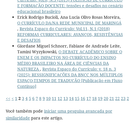
E FORMAÇÃO DOCENTE: tensões e desafios no cenário
educacional brasileiro
Erick Rodrigo Bucioli, Ana Lucia Olivo Rosas Moreira,
O CURRÍCULO DA/NA REDE MUNICIPAL DE MARINGÁ
,
Revista Espaço do Currículo: Vol.11, N.1 (2018)
REFORMAS CURRICULARES: AVANÇOS, RESISTÊNCIAS
E DESAFIOS
Giordane Miguel Schnorr, Fabiane de Andrade Leite,
Tamini Wyzykowski,
O DEBATE ACADÊMICO SOBRE O
ENEM E OS IMPACTOS NO CURRÍCULO DO ENSINO
MÉDIO BRASILEIRO NA ÁREA DE CIÊNCIAS DA
NATUREZA
,
Revista Espaço do Currículo: v. 18 n. 3
(2025): RESSIGNIFICAÇÕES DA BNCC NOS MÚLTIPLOS
ESPAÇO-TEMPOS DE TRADUÇÃO [Publicação em Fluxo
Contínuo]
<<
<
1
2
3
4
5
6
7
8
9
10
11
12
13
14
15
16
17
18
19
20
21
22
23
2
Você também pode
iniciar uma pesquisa avançada por
similaridade
para este artigo.