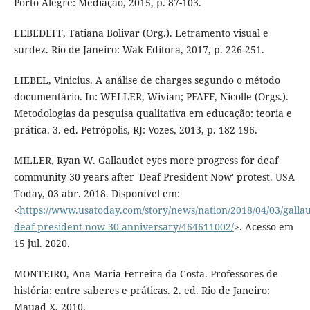
Porto Alegre: Mediação, 2015, p. 87-103.
LEBEDEFF, Tatiana Bolivar (Org.). Letramento visual e
surdez. Rio de Janeiro: Wak Editora, 2017, p. 226-251.
LIEBEL, Vinicius. A análise de charges segundo o método
documentário. In: WELLER, Wivian; PFAFF, Nicolle (Orgs.).
Metodologias da pesquisa qualitativa em educação: teoria e
prática. 3. ed. Petrópolis, RJ: Vozes, 2013, p. 182-196.
MILLER, Ryan W. Gallaudet eyes more progress for deaf
community 30 years after 'Deaf President Now' protest. USA
Today, 03 abr. 2018. Disponível em:
<
https://www.usatoday.com/story/news/nation/2018/04/03/gallau
deaf-president-now-30-anniversary/464611002/
>. Acesso em
15 jul. 2020.
MONTEIRO, Ana Maria Ferreira da Costa. Professores de
história: entre saberes e práticas. 2. ed. Rio de Janeiro:
Mauad X, 2010.