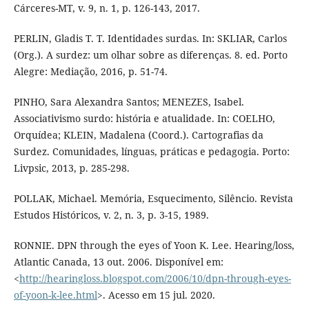
Cárceres-MT, v. 9, n. 1, p. 126-143, 2017.
PERLIN, Gladis T. T. Identidades surdas. In: SKLIAR, Carlos
(Org.). A surdez: um olhar sobre as diferenças. 8. ed. Porto
Alegre: Mediação, 2016, p. 51-74.
PINHO, Sara Alexandra Santos; MENEZES, Isabel.
Associativismo surdo: história e atualidade. In: COELHO,
Orquídea; KLEIN, Madalena (Coord.). Cartografias da
Surdez. Comunidades, línguas, práticas e pedagogia. Porto:
Livpsic, 2013, p. 285-298.
POLLAK, Michael. Memória, Esquecimento, Silêncio. Revista
Estudos Históricos, v. 2, n. 3, p. 3-15, 1989.
RONNIE. DPN through the eyes of Yoon K. Lee. Hearing/loss,
Atlantic Canada, 13 out. 2006. Disponível em:
<
http://hearingloss.blogspot.com/2006/10/dpn-through-eyes-
of-yoon-k-lee.html
>. Acesso em 15 jul. 2020.