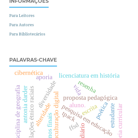
INFORMAÇÕES
Para Leitores
Para Autores
Para Bibliotecários
PALAVRAS-CHAVE
cibernética
licenciatura em história
aporia
resenha
diversidade
vida
disciplina de geografia
antonia darder
relações étnico raciais
enculturação digital
proposta pedagógica
poética
aluno.
alteridade
escrita
pesquisa em educação
estudante
teoria curricular
tpack
anos finais
ffsd
diário