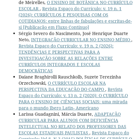
de Meirelles,
O ENSINO DE BOTÂNICA NO CURRÍCULO
ESCOLAR
,
Revista Espaço do Currículo: v. 19 n. 1
(2026): CURRÍCULOS E PESQUISAS COM OS
COTIDIANOS: entre linhas de fabulações e escritas-de-
si [Publicação em Fluxo Contínuo]
Sérgio Severo do Nascimento, José Henrique Duarte
Neto,
INTEGRAÇÃO CURRICULAR NO ENSINO MÉDIO
,
Revista Espaço do Currículo: v. 19 n. 2 (2026):
TENDÊNCIAS E PERSPECTIVAS PARA A
INVESTIGAÇÃO SOBRE AS RELAÇÕES ENTRE
CURRÍCULOS INTEGRADOS E ESCOLAS
DEMOCRÁTICAS
Daiane Braghirolli Rauschkolb, Suzete Terezinha
Orzechowski,
O CURRÍCULO ESCOLAR NA
PERSPECTIVA DA EDUCAÇÃO DO CAMPO
,
Revista
Espaço do Currículo: v. 13 n. 2 (2020): O CURRÍCULO
PARA O ENSINO DE CIÊNCIAS SOCIAIS: uma mirada
para o mundo Ibero Latin- Americano
Larissa Guadagnini, Márcia Duarte,
ADAPTAÇÃO
CURRICULAR PARA ALUNOS COM DEFICIÊNCIA
INTELECTUAL NO RELATO DOS PROFESSORES DAS
ESCOLAS ESTADUAIS PAULISTAS
,
Revista Espaço do
Currículo: Vol.8, N.3 (2015) POLÍTICAS DE CURRÍCULO