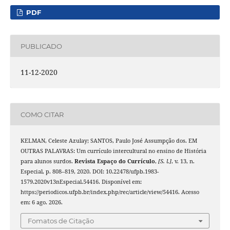
PDF
PUBLICADO
11-12-2020
COMO CITAR
KELMAN, Celeste Azulay; SANTOS, Paulo José Assumpção dos. EM
OUTRAS PALAVRAS: Um currículo intercultural no ensino de História
para alunos surdos.
Revista Espaço do Currículo
,
[S. l.]
, v. 13, n.
Especial, p. 808–819, 2020. DOI: 10.22478/ufpb.1983-
1579.2020v13nEspecial.54416. Disponível em:
https://periodicos.ufpb.br/index.php/rec/article/view/54416. Acesso
em: 6 ago. 2026.
Fomatos de Citação