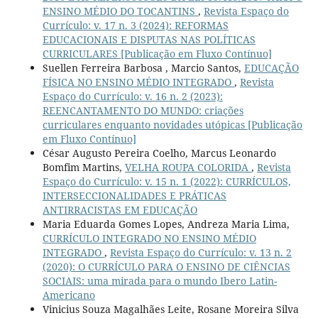
ENSINO MÉDIO DO TOCANTINS
,
Revista Espaço do
Currículo: v. 17 n. 3 (2024): REFORMAS
EDUCACIONAIS E DISPUTAS NAS POLÍTICAS
CURRICULARES [Publicação em Fluxo Contínuo]
Suellen Ferreira Barbosa , Marcio Santos,
EDUCAÇÃO
FÍSICA NO ENSINO MÉDIO INTEGRADO
,
Revista
Espaço do Currículo: v. 16 n. 2 (2023):
REENCANTAMENTO DO MUNDO: criações
curriculares enquanto novidades utópicas [Publicação
em Fluxo Contínuo]
César Augusto Pereira Coelho, Marcus Leonardo
Bomfim Martins,
VELHA ROUPA COLORIDA
,
Revista
Espaço do Currículo: v. 15 n. 1 (2022): CURRÍCULOS,
INTERSECCIONALIDADES E PRÁTICAS
ANTIRRACISTAS EM EDUCAÇÃO
Maria Eduarda Gomes Lopes, Andreza Maria Lima,
CURRÍCULO INTEGRADO NO ENSINO MÉDIO
INTEGRADO
,
Revista Espaço do Currículo: v. 13 n. 2
(2020): O CURRÍCULO PARA O ENSINO DE CIÊNCIAS
SOCIAIS: uma mirada para o mundo Ibero Latin-
Americano
Vinicius Souza Magalhães Leite, Rosane Moreira Silva