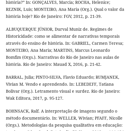
história?” In: GONÇALVES, Marcia; ROCHA, Helenice;
REZNIK, Luis; MONTEIRO, Ana Maria (Org.). Qual o valor da
história hoje? Rio de Janeiro: FGV, 2012, p. 21-39.
ALBUQUERQUE JÚNIOR, Durval Muniz de. Regimes de
Historicidade: como se alimentar de narrativas temporais
através do ensino de história. In: GABRIEL, Carmen Teresa;
MONTEIRO, Ana Maria; MARTINS, Marcus Leonardo
Bomfim (Orgs.). Narrativas do Rio de Janeiro nas aulas de
história. Rio de Janeiro: Mauad X, 2016, p. 21-42.
BARRAL, Julia; PINTO-SILVA, Flavio Eduardo; RUMJANEK,
Vivian M. Vendo e aprendendo. In: LEBEDEFF, Tatiana
Bolivar (Org.). Letramento visual e surdez. Rio de Janeiro:
Wak Editora, 2017, p. 95-127.
BOHNSACK, Ralf. A interpretação de imagens segundo o
método documentário. In: WELLER, Wivian; PFAFF, Nicolle
(Orgs.). Metodologias da pesquisa qualitativa em educação: