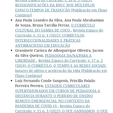
RESSIGNIFICAÇÕES DA BNCC NOS MÚLTIPLOS
ESPAÇO-TEMPOS DE TRADUÇÃO [Publicação em Fluxo
Contínuo]
Ana Paula Leandro da Silva, Ana Paula Abrahamian
de Souza, Bruna Tarcília Ferraz,
O CURRÍCULO
CULTURAL DO SAMBA DE COCO
,
Revista Espaço do
Currículo: v. 15 n. 1 (2022): CURRÍCULOS,
INTERSECCIONALIDADES E PRÁTICAS
ANTIRRACISTAS EM EDUCAÇÃO
Grassinete Carioca de Albuquerque Oliveira, Jacson
da Silva Queiroz,
PEDAGOGIA DA/NA/PARA A
LIBERDADE
,
Revista Espaço do Currículo: v. 17 n. 2
(2024): O CURRÍCULO, O TEMPO E AS REDES SOCIAIS:
lugares de afetos e aceleração da vida [Publicação em
Fluxo Contínuo]
Luiz Fernando Conde Sangenis, Priscilla Paixão
Ferreira Pereira,
ESTÁGIOS CURRICULARES
SUPERVISIONADOS EM CURSOS DE PEDAGOGIA A
DISTÂNCIA DURANTE O PERÍODO DE ENSINO
REMOTO EMERGENCIAL NO CONTEXTO DA
PANDEMIA DE COVID-19
,
Revista Espaço do
Currículo: v. 15 n. 3 (2022): O QUE GANHAMOS, O QUE