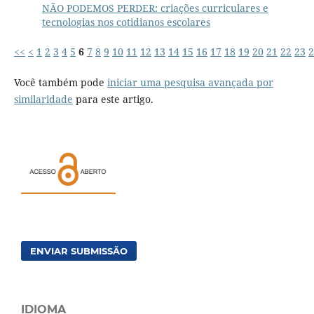
NÃO PODEMOS PERDER: criações curriculares e
tecnologias nos cotidianos escolares
<<
<
1
2
3
4
5
6
7
8
9
10
11
12
13
14
15
16
17
18
19
20
21
22
23
2
Você também pode
iniciar uma pesquisa avançada por
similaridade
para este artigo.
ENVIAR SUBMISSÃO
IDIOMA