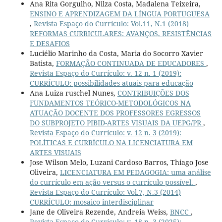
Ana Rita Gorgulho, Nilza Costa, Madalena Teixeira,
ENSINO E APRENDIZAGEM DA LÍNGUA PORTUGUESA
,
Revista Espaço do Currículo: Vol.11, N.1 (2018)
REFORMAS CURRICULARES: AVANÇOS, RESISTÊNCIAS
E DESAFIOS
Luciélio Marinho da Costa, Maria do Socorro Xavier
Batista,
FORMAÇÃO CONTINUADA DE EDUCADORES
,
Revista Espaço do Currículo: v. 12 n. 1 (2019):
CURRÍCULO: possibilidades atuais para educação
Ana Luiza ruschel Nunes,
CONTRIBUIÇÕES DOS
FUNDAMENTOS TEÓRICO-METODOLÓGICOS NA
ATUAÇÃO DOCENTE DOS PROFESSORES EGRESSOS
DO SUBPROJETO PIBID-ARTES VISUAIS DA UEPG/PR
,
Revista Espaço do Currículo: v. 12 n. 3 (2019):
POLÍTICAS E CURRÍCULO NA LICENCIATURA EM
ARTES VISUAIS
Jose Wilson Melo, Luzani Cardoso Barros, Thiago Jose
Oliveira,
LICENCIATURA EM PEDAGOGIA: uma análise
do currículo em ação versus o currículo possível.
,
Revista Espaço do Currículo: Vol.7, N.3 (2014)
CURRÍCULO: mosaico interdisciplinar
Jane de Oliveira Rezende, Andreia Weiss,
BNCC
,
Revista Espaço do Currículo: v. 18 n. 3 (2025):