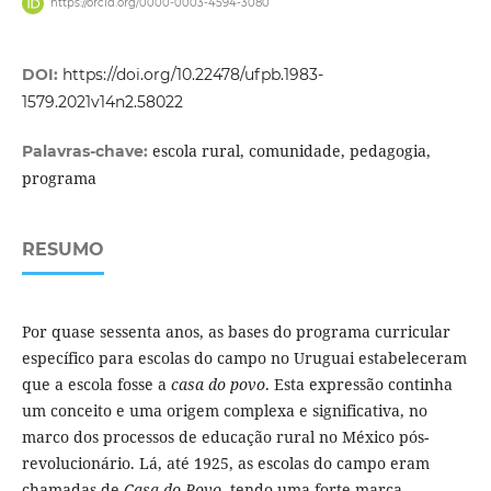
https://orcid.org/0000-0003-4594-3080
DOI:
https://doi.org/10.22478/ufpb.1983-
1579.2021v14n2.58022
escola rural, comunidade, pedagogia,
Palavras-chave:
programa
RESUMO
Por quase sessenta anos, as bases do programa curricular
específico para escolas do campo no Uruguai estabeleceram
que a escola fosse a
casa do povo
. Esta expressão continha
um conceito e uma origem complexa e significativa, no
marco dos processos de educação rural no México pós-
revolucionário. Lá, até 1925, as escolas do campo eram
chamadas de
Casa do Povo
, tendo uma forte marca