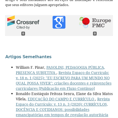
que seus editores julguem apropriados.
0
0
Artigos Semelhantes
William F. Pinar,
PASOLINI, PEDAGOGIA PÚBLICA,
PRESENÇA SUBJETIVA
,
Revista Espaço do Currículo:
v. 18 n. 1 (2025): "EU ESCREVO PARA UM MUNDO NO
QUAL POSSA VIVER": criações docentes e reinvenções
curriculares [Publicação em Fluxo Contínuo]
Ronaldo Eustáquio Feitoza Senra, Elane da Silva Matos
Vilela,
EDUCAÇÃO DO CAMPO E CURRÍCULO
,
Revista
Espaço do Currículo: v. 13 n. 3 (2020): CURRÍCULOS,
DOCÊNCIA E COTIDIANOS: possibilidades
emancipatórias em tempos de regulação autoritária