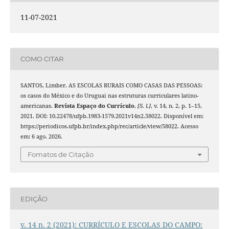
11-07-2021
COMO CITAR
SANTOS, Limber. AS ESCOLAS RURAIS COMO CASAS DAS PESSOAS:
os casos do México e do Uruguai nas estruturas curriculares latino-
americanas.
Revista Espaço do Currículo
,
[S. l.]
, v. 14, n. 2, p. 1–15,
2021. DOI: 10.22478/ufpb.1983-1579.2021v14n2.58022. Disponível em:
https://periodicos.ufpb.br/index.php/rec/article/view/58022. Acesso
em: 6 ago. 2026.
Fomatos de Citação
EDIÇÃO
v. 14 n. 2 (2021): CURRÍCULO E ESCOLAS DO CAMPO: