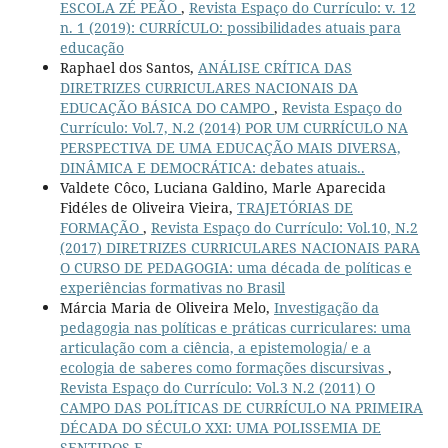
ESCOLA ZÉ PEÃO
,
Revista Espaço do Currículo: v. 12
n. 1 (2019): CURRÍCULO: possibilidades atuais para
educação
Raphael dos Santos,
ANÁLISE CRÍTICA DAS
DIRETRIZES CURRICULARES NACIONAIS DA
EDUCAÇÃO BÁSICA DO CAMPO
,
Revista Espaço do
Currículo: Vol.7, N.2 (2014) POR UM CURRÍCULO NA
PERSPECTIVA DE UMA EDUCAÇÃO MAIS DIVERSA,
DINÂMICA E DEMOCRÁTICA: debates atuais..
Valdete Côco, Luciana Galdino, Marle Aparecida
Fidéles de Oliveira Vieira,
TRAJETÓRIAS DE
FORMAÇÃO
,
Revista Espaço do Currículo: Vol.10, N.2
(2017) DIRETRIZES CURRICULARES NACIONAIS PARA
O CURSO DE PEDAGOGIA: uma década de políticas e
experiências formativas no Brasil
Márcia Maria de Oliveira Melo,
Investigação da
pedagogia nas políticas e práticas curriculares: uma
articulação com a ciência, a epistemologia/ e a
ecologia de saberes como formações discursivas
,
Revista Espaço do Currículo: Vol.3 N.2 (2011) O
CAMPO DAS POLÍTICAS DE CURRÍCULO NA PRIMEIRA
DÉCADA DO SÉCULO XXI: UMA POLISSEMIA DE
SENTIDOS E...