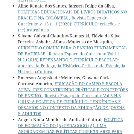
Aline Renata dos Santos, Janssen Felipe da Silva,
POLÍTICAS EDUCACIONAIS DE LIVROS DIDÁTICOS NO
BRASIL E NA COLÔMBIA
,
Revista Espaço do
Currículo: v. 13 n. 1 (2020): CURRÍCULO: criações e
(re)insurgência
Silvana Galvani Claudino-Kamazaki, Flávia da Silva
Ferreira Asbahr, Afonso Mancuso de Mesquita,
CURRÍCULO COMUM PARA O ENSINO FUNDAMENTAL
DE BAURU-SP
,
Revista Espaço do Currículo: Vol.11,
N.2 (2018) REPENSANDO O CURRÍCULO ESCOLAR:
aportes da Pedagogia Histórico-Crítica e da Psicologia
Histórico-Cultural
Emerson Augusto de Medeiros, Giovana Carla
Cardoso Amorim,
EDUCAÇÃO DO CAMPO E ESCOLA
ATIVA: (DES)CONSTRUINDO PRÁTICAS E CONCEPÇÕES
DE ENSINO
,
Revista Espaço do Currículo: Vol.6 N.3
(2013) A POLÍTICA DE CURRÍCULO: TENDÊNCIAS E
DESAFIOS NO CONTEXTO DA EDUCAÇÃO DE JOVENS
E ADULTOS
Angela Ninfa Mendes de Andrade Cabral,
POLÍTICA
DE FORMAÇÃO DO (A) PEDAGOGO (A): UMA
ABORDAGEM DAS POLÍTICAS CURRICULARES PARA