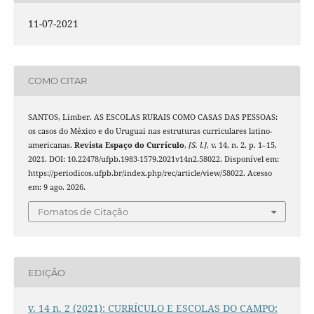
11-07-2021
COMO CITAR
SANTOS, Limber. AS ESCOLAS RURAIS COMO CASAS DAS PESSOAS:
os casos do México e do Uruguai nas estruturas curriculares latino-
americanas.
Revista Espaço do Currículo
,
[S. l.]
, v. 14, n. 2, p. 1–15,
2021. DOI: 10.22478/ufpb.1983-1579.2021v14n2.58022. Disponível em:
https://periodicos.ufpb.br/index.php/rec/article/view/58022. Acesso
em: 9 ago. 2026.
Fomatos de Citação
EDIÇÃO
v. 14 n. 2 (2021): CURRÍCULO E ESCOLAS DO CAMPO: