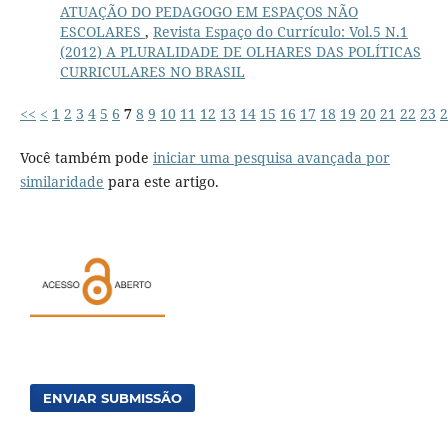
ATUAÇÃO DO PEDAGOGO EM ESPAÇOS NÃO
ESCOLARES
,
Revista Espaço do Currículo: Vol.5 N.1
(2012) A PLURALIDADE DE OLHARES DAS POLÍTICAS
CURRICULARES NO BRASIL
<<
<
1
2
3
4
5
6
7
8
9
10
11
12
13
14
15
16
17
18
19
20
21
22
23
2
Você também pode
iniciar uma pesquisa avançada por
similaridade
para este artigo.
ENVIAR SUBMISSÃO