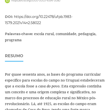
https://orcid.org/0000-0003-4594-3080
DOI:
https://doi.org/10.22478/ufpb.1983-
1579.2021v14n2.58022
escola rural, comunidade, pedagogia,
Palavras-chave:
programa
RESUMO
Por quase sessenta anos, as bases do programa curricular
específico para escolas do campo no Uruguai estabeleceram
que a escola fosse a
casa do povo
. Esta expressão continha
um conceito e uma origem complexa e significativa, no
marco dos processos de educação rural no México pós-
revolucionário. Lá, até 1925, as escolas do campo eram
chamadas de
Casa do Povo
, tendo uma forte marca