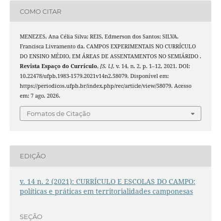
COMO CITAR
MENEZES, Ana Célia Silva; REIS, Edmerson dos Santos; SILVA,
Francisca Livramento da. CAMPOS EXPERIMENTAIS NO CURRÍCULO
DO ENSINO MÉDIO, EM ÁREAS DE ASSENTAMENTOS NO SEMIÁRIDO .
Revista Espaço do Currículo
,
[S. l.]
, v. 14, n. 2, p. 1–12, 2021. DOI:
10.22478/ufpb.1983-1579.2021v14n2.58079. Disponível em:
https://periodicos.ufpb.br/index.php/rec/article/view/58079. Acesso
em: 7 ago. 2026.
Fomatos de Citação
EDIÇÃO
v. 14 n. 2 (2021): CURRÍCULO E ESCOLAS DO CAMPO:
políticas e práticas em territorialidades camponesas
SEÇÃO