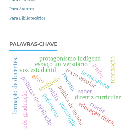
Para Autores
Para Bibliotecários
PALAVRAS-CHAVE
protagonismo indígena
teorização
formação de docentes.
espaço universitário
parfor
voz estudantil
texto escolar
licenciaturas
resenha
afeto
políticas de avaliação
território
prática de ensino
mídia
saber
pós-graduação
pré-escola
diretriz curricular
e
d
u
c
a
ç
ã
o
í
s
i
c
a
creche
psicologia
f
.