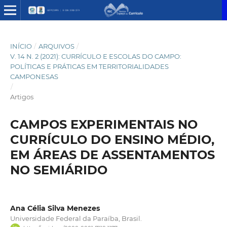
INÍCIO
/
ARQUIVOS
/
V. 14 N. 2 (2021): CURRÍCULO E ESCOLAS DO CAMPO:
POLÍTICAS E PRÁTICAS EM TERRITORIALIDADES
CAMPONESAS
/
Artigos
CAMPOS EXPERIMENTAIS NO
CURRÍCULO DO ENSINO MÉDIO,
EM ÁREAS DE ASSENTAMENTOS
NO SEMIÁRIDO
Ana Célia Silva Menezes
Universidade Federal da Paraíba, Brasil.