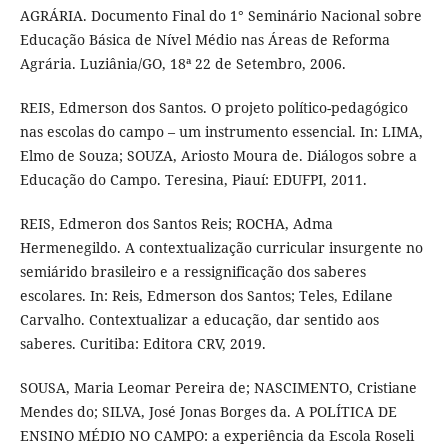
AGRÁRIA. Documento Final do 1° Seminário Nacional sobre
Educação Básica de Nível Médio nas Áreas de Reforma
Agrária. Luziânia/GO, 18ª 22 de Setembro, 2006.
REIS, Edmerson dos Santos. O projeto político-pedagógico
nas escolas do campo – um instrumento essencial. In: LIMA,
Elmo de Souza; SOUZA, Ariosto Moura de. Diálogos sobre a
Educação do Campo. Teresina, Piauí: EDUFPI, 2011.
REIS, Edmeron dos Santos Reis; ROCHA, Adma
Hermenegildo. A contextualização curricular insurgente no
semiárido brasileiro e a ressignificação dos saberes
escolares. In: Reis, Edmerson dos Santos; Teles, Edilane
Carvalho. Contextualizar a educação, dar sentido aos
saberes. Curitiba: Editora CRV, 2019.
SOUSA, Maria Leomar Pereira de; NASCIMENTO, Cristiane
Mendes do; SILVA, José Jonas Borges da. A POLÍTICA DE
ENSINO MÉDIO NO CAMPO: a experiência da Escola Roseli