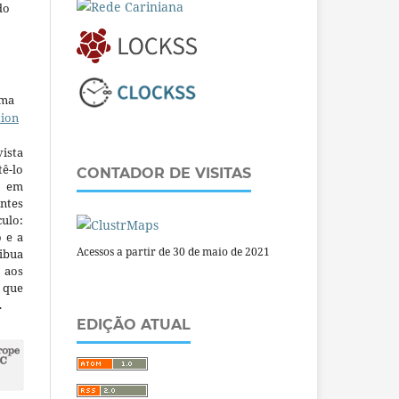
do
uma
tion
ista
ê-lo
CONTADOR DE VISITAS
m em
ntes
culo:
o e a
Acessos a partir de 30 de maio de 2021
ibua
 aos
a que
.
EDIÇÃO ATUAL