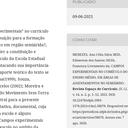
PUBLICADO
09-06-2021
erimentais” no currículo
ibuição para a formação
COMO CITAR
o em região semiárida?,
r a constituição e
MENEZES, Ana Célia Silva; REIS,
ulo da Escola Estadual
Edmerson dos Santos; SILVA,
estacando sua importância
Francisca Livramento da. CAMPOS
porte teórico do texto se
EXPERIMENTAIS NO CURRÍCULO DO
ENSINO MÉDIO, EM ÁREAS DE
na(1999), Souza,
ASSENTAMENTOS NO SEMIÁRIDO .
celos (2002); Moreira e
Revista Espaço do Currículo
,
[S. l.]
,
ia do Movimento Sem Terra
v. 14, n. 2, p. 1–12, 2021. DOI:
tral para a presente
10.22478/ufpb.1983-
tativa, documental, cuja
1579.2021v14n2.58079. Disponível em
https://periodicos.ufpb.br/index.php/
a escola e alguns
ec/article/view/58079. Acesso em: 7
s Campos experimentais
ago. 2026.
 escola no ambito da