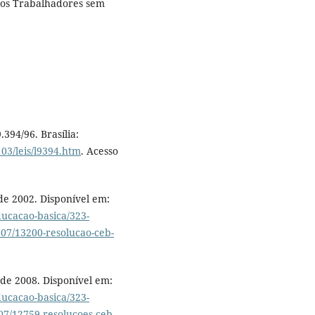
os Trabalhadores sem
394/96. Brasília:
_03/leis/l9394.htm
. Acesso
de 2002. Disponível em:
ducacao-basica/323-
07/13200-resolucao-ceb-
 de 2008. Disponível em:
ducacao-basica/323-
07/12759-resolucoes-ceb-