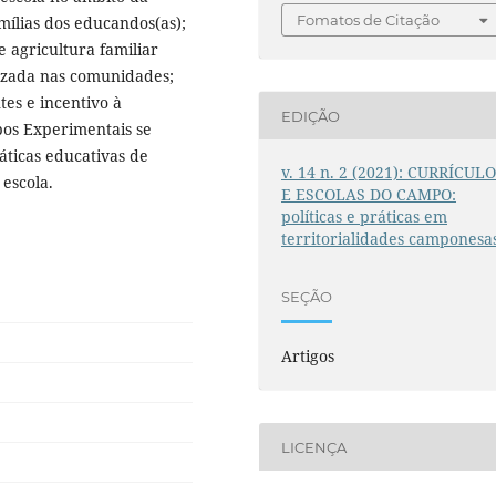
Fomatos de Citação
mílias dos educandos(as);
 agricultura familiar
izada nas comunidades;
es e incentivo à
EDIÇÃO
pos Experimentais se
ticas educativas de
v. 14 n. 2 (2021): CURRÍCUL
 escola.
E ESCOLAS DO CAMPO:
políticas e práticas em
territorialidades camponesa
SEÇÃO
Artigos
LICENÇA