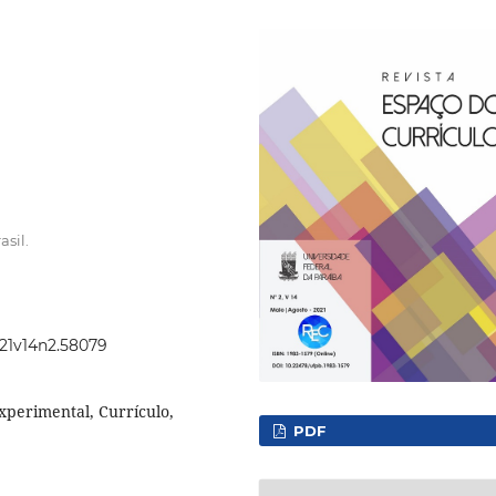
sil.
021v14n2.58079
perimental, Currículo,
PDF