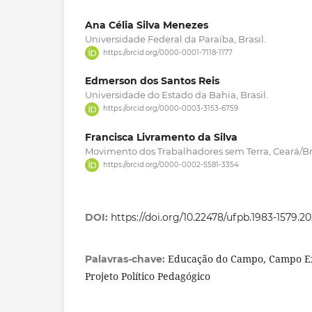
Ana Célia Silva Menezes
Universidade Federal da Paraíba, Brasil.
https://orcid.org/0000-0001-7118-1177
Edmerson dos Santos Reis
Universidade do Estado da Bahia, Brasil.
https://orcid.org/0000-0003-3153-6759
Francisca Livramento da Silva
Movimento dos Trabalhadores sem Terra, Ceará/Bra
https://orcid.org/0000-0002-5581-3354
DOI:
https://doi.org/10.22478/ufpb.1983-1579.2
Educação do Campo, Campo Ex
Palavras-chave:
Projeto Político Pedagógico