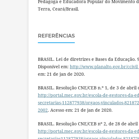
Pedagoga e Educadora Popular do Movimento d
Terra, Ceará/Brasil.
REFERÊNCIAS
BRASIL. Lei de diretrizes e Bases da Educação. 9.
Disponível em:
http://www.planalto.gov.br/ccivil
em: 21 de jan de 2020.
BRASIL. Resolução CNE/CEB n.º 1, de 3 de abril 
http://portal.mec.gov.br/escola-de-gestores-da-e
secretarias-112877938/orgaos-vinculados-821872
2002
. Acesso em: 21 de jan de 2020.
BRASIL. Resolução CNE/CEB nº 2, de 28 de abril
http://portal.mec.gov.br/escola-de-gestores-da-e
secretarias112877938/orgaos-vinculados-821872