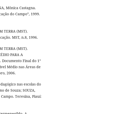
NA, Mônica Castagna.
ucação do Campo”, 1999.
 TERRA (MST).
cação. MST, n.8, 1996.
 TERRA (MST).
ÉDIO PARA A
Documento Final do 1°
ível Médio nas Áreas de
ro, 2006.
edagógico nas escolas do
lmo de Souza; SOUZA,
 Campo. Teresina, Piauí:
Hermenegildo. A