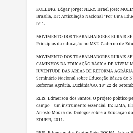
KOLLING, Edgar Jorge; NERY, Israel José; MOLI
Brasília, DF: Articulação Nacional "Por Uma Ed
nº 1.
MOVIMENTO DOS TRABALHADORES RURAIS SEM
Princípios da educação no MST. Caderno de Edu
MOVIMENTO DOS TRABALHADORES RURAIS SEM
CAMINHOS DA EDUCAÇÃO BÁSICA DE NÍVEM M
JUVENTUDE DAS ÁREAS DE REFORMA AGRÁRIA. 
Seminário Nacional sobre Educação Básica de N
Reforma Agrária. Luziânia/GO, 18ª 22 de Setemb
REIS, Edmerson dos Santos. O projeto político-p
campo – um instrumento essencial. In: LIMA, E
Ariosto Moura de. Diálogos sobre a Educação do
EDUFPI, 2011.
REIS, Edmeron dos Santos Reis; ROCHA, Adma 