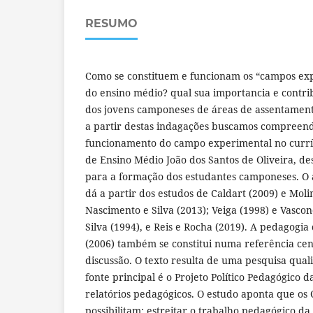
RESUMO
Como se constituem e funcionam os “campos exp
do ensino médio? qual sua importancia e contr
dos jovens camponeses de áreas de assentament
a partir destas indagações buscamos compreende
funcionamento do campo experimental no curríc
de Ensino Médio João dos Santos de Oliveira, d
para a formação dos estudantes camponeses. O a
dá a partir dos estudos de Caldart (2009) e Moli
Nascimento e Silva (2013); Veiga (1998) e Vascon
Silva (1994), e Reis e Rocha (2019). A pedagog
(2006) também se constitui numa referência cen
discussão. O texto resulta de uma pesquisa quali
fonte principal é o Projeto Político Pedagógico d
relatórios pedagógicos. O estudo aponta que o
possibilitam: estreitar o trabalho pedagógico da