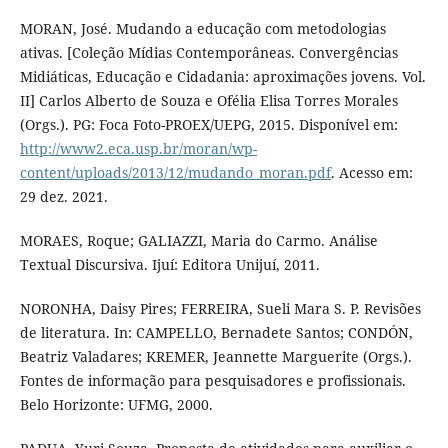
MORAN, José. Mudando a educação com metodologias
ativas. [Coleção Mídias Contemporâneas. Convergências
Midiáticas, Educação e Cidadania: aproximações jovens. Vol.
II] Carlos Alberto de Souza e Ofélia Elisa Torres Morales
(Orgs.). PG: Foca Foto-PROEX/UEPG, 2015. Disponível em:
http://www2.eca.usp.br/moran/wp-
content/uploads/2013/12/mudando_moran.pdf
. Acesso em:
29 dez. 2021.
MORAES, Roque; GALIAZZI, Maria do Carmo. Análise
Textual Discursiva. Ijuí: Editora Unijuí, 2011.
NORONHA, Daisy Pires; FERREIRA, Sueli Mara S. P. Revisões
de literatura. In: CAMPELLO, Bernadete Santos; CONDÓN,
Beatriz Valadares; KREMER, Jeannette Marguerite (Orgs.).
Fontes de informação para pesquisadores e profissionais.
Belo Horizonte: UFMG, 2000.