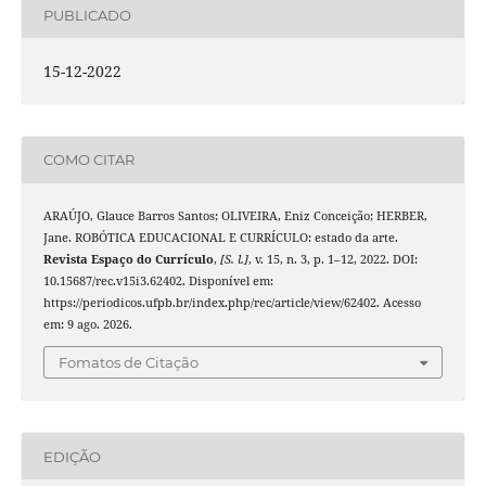
PUBLICADO
15-12-2022
COMO CITAR
ARAÚJO, Glauce Barros Santos; OLIVEIRA, Eniz Conceição; HERBER,
Jane. ROBÓTICA EDUCACIONAL E CURRÍCULO: estado da arte.
Revista Espaço do Currículo
,
[S. l.]
, v. 15, n. 3, p. 1–12, 2022. DOI:
10.15687/rec.v15i3.62402. Disponível em:
https://periodicos.ufpb.br/index.php/rec/article/view/62402. Acesso
em: 9 ago. 2026.
Fomatos de Citação
EDIÇÃO