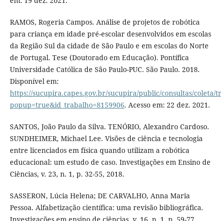
em: 19 dez. 2021.
RAMOS, Rogeria Campos. Análise de projetos de robótica
para criança em idade pré-escolar desenvolvidos em escolas
da Região Sul da cidade de São Paulo e em escolas do Norte
de Portugal. Tese (Doutorado em Educação). Pontífica
Universidade Católica de São Paulo-PUC. São Paulo. 2018.
Disponível em:
https://sucupira.capes.gov.br/sucupira/public/consultas/coleta
popup=true&id_trabalho=8159906
. Acesso em: 22 dez. 2021.
SANTOS, João Paulo da Silva. TENÓRIO, Alexandro Cardoso.
SUNDHEIMER, Michael Lee. Visões de ciência e tecnologia
entre licenciados em física quando utilizam a robótica
educacional: um estudo de caso. Investigações em Ensino de
Ciências, v. 23, n. 1, p. 32-55, 2018.
SASSERON, Lúcia Helena; DE CARVALHO, Anna Maria
Pessoa. Alfabetização científica: uma revisão bibliográfica.
Investigações em ensino de ciências, v. 16, n. 1, p. 59-77,