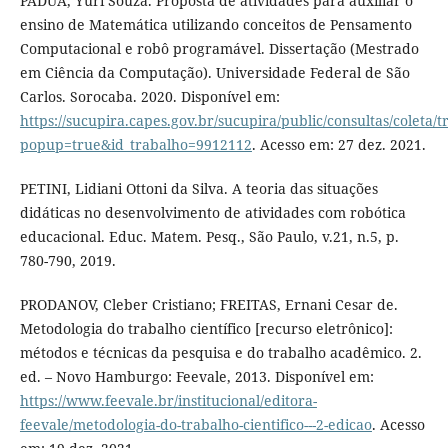
PADUA, Yuri Souza. Proposta de atividades para auxiliar o
ensino de Matemática utilizando conceitos de Pensamento
Computacional e robô programável. Dissertação (Mestrado
em Ciência da Computação). Universidade Federal de São
Carlos. Sorocaba. 2020. Disponível em:
https://sucupira.capes.gov.br/sucupira/public/consultas/coleta
popup=true&id_trabalho=9912112
. Acesso em: 27 dez. 2021.
PETINI, Lidiani Ottoni da Silva. A teoria das situações
didáticas no desenvolvimento de atividades com robótica
educacional. Educ. Matem. Pesq., São Paulo, v.21, n.5, p.
780-790, 2019.
PRODANOV, Cleber Cristiano; FREITAS, Ernani Cesar de.
Metodologia do trabalho científico [recurso eletrônico]:
métodos e técnicas da pesquisa e do trabalho acadêmico. 2.
ed. – Novo Hamburgo: Feevale, 2013. Disponível em:
https://www.feevale.br/institucional/editora-
feevale/metodologia-do-trabalho-cientifico---2-edicao
. Acesso