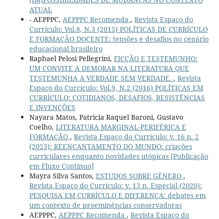
ATUAL
- AEPPPC,
AEPPPC Recomenda
,
Revista Espaço do
Currículo: Vol.8, N.3 (2015) POLÍTICAS DE CURRÍCULO
E FORMAÇÃO DOCENTE: tensões e desafios no cenário
educacional brasileiro
Raphael Pelosi Pellegrini,
FICÇÃO E TESTEMUNHO:
UM CONVITE A DEMORAR NA LITERATURA QUE
TESTEMUNHA A VERDADE SEM VERDADE.
,
Revista
Espaço do Currículo: Vol.9, N.2 (2016) POLÍTICAS EM
CURRÍCULO: COTIDIANOS, DESAFIOS, RESISTÊNCIAS
E INVENÇÕES
Nayara Matos, Patricia Raquel Baroni, Gustavo
Coelho,
LITERATURA MARGINAL-PERIFÉRICA E
FORMAÇÃO
,
Revista Espaço do Currículo: v. 16 n. 2
(2023): REENCANTAMENTO DO MUNDO: criações
curriculares enquanto novidades utópicas [Publicação
em Fluxo Contínuo]
Mayra Silva Santos,
ESTUDOS SOBRE GÊNERO
,
Revista Espaço do Currículo: v. 13 n. Especial (2020):
PESQUISA EM CURRÍCULO E DIFERENÇA: debates em
um contexto de proeminências conservadoras
AEPPPC,
AEPPPC Recomenda
,
Revista Espaço do