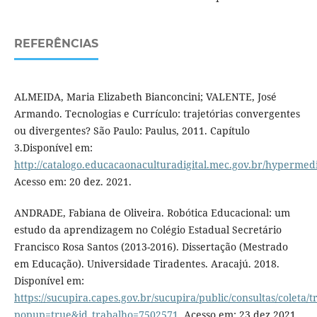
REFERÊNCIAS
ALMEIDA, Maria Elizabeth Bianconcini; VALENTE, José
Armando. Tecnologias e Currículo: trajetórias convergentes
ou divergentes? São Paulo: Paulus, 2011. Capítulo
3.Disponível em:
http://catalogo.educacaonaculturadigital.mec.gov.br/hypermedia
Acesso em: 20 dez. 2021.
ANDRADE, Fabiana de Oliveira. Robótica Educacional: um
estudo da aprendizagem no Colégio Estadual Secretário
Francisco Rosa Santos (2013-2016). Dissertação (Mestrado
em Educação). Universidade Tiradentes. Aracajú. 2018.
Disponível em:
https://sucupira.capes.gov.br/sucupira/public/consultas/coleta
popup=true&id_trabalho=7502571
. Acesso em: 23 dez.2021.