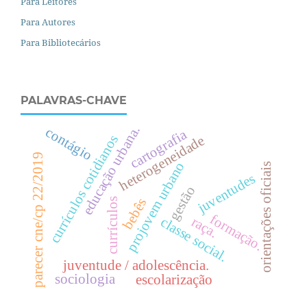
Para Leitores
Para Autores
Para Bibliotecários
PALAVRAS-CHAVE
.
contágio
cartografia
currículos cotidianos
heterogeneidade
parecer cne/cp 22/2019
projovem urbano
e
d
u
c
a
ç
ã
o
u
r
b
a
n
a
orientações oficiais
juventudes
gestão
bebês
currículos
formação.
raça.
c
l
a
s
s
e
o
c
i
a
l
s
.
juventude / adolescência.
sociologia
escolarização