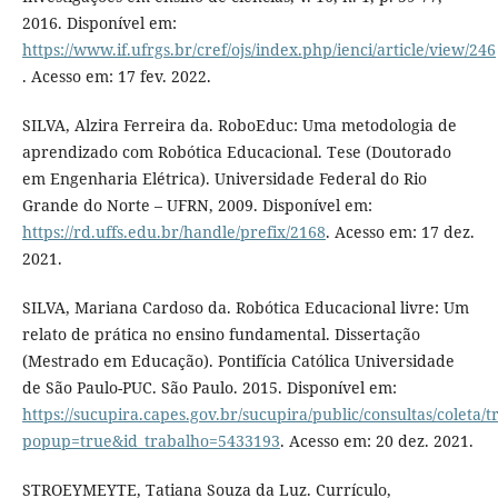
2016. Disponível em:
https://www.if.ufrgs.br/cref/ojs/index.php/ienci/article/view/246
. Acesso em: 17 fev. 2022.
SILVA, Alzira Ferreira da. RoboEduc: Uma metodologia de
aprendizado com Robótica Educacional. Tese (Doutorado
em Engenharia Elétrica). Universidade Federal do Rio
Grande do Norte – UFRN, 2009. Disponível em:
https://rd.uffs.edu.br/handle/prefix/2168
. Acesso em: 17 dez.
2021.
SILVA, Mariana Cardoso da. Robótica Educacional livre: Um
relato de prática no ensino fundamental. Dissertação
(Mestrado em Educação). Pontifícia Católica Universidade
de São Paulo-PUC. São Paulo. 2015. Disponível em:
https://sucupira.capes.gov.br/sucupira/public/consultas/coleta
popup=true&id_trabalho=5433193
. Acesso em: 20 dez. 2021.
STROEYMEYTE, Tatiana Souza da Luz. Currículo,