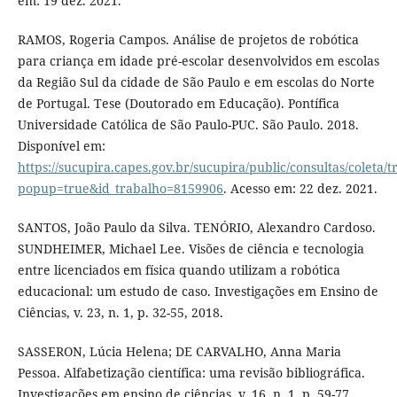
em: 19 dez. 2021.
RAMOS, Rogeria Campos. Análise de projetos de robótica
para criança em idade pré-escolar desenvolvidos em escolas
da Região Sul da cidade de São Paulo e em escolas do Norte
de Portugal. Tese (Doutorado em Educação). Pontífica
Universidade Católica de São Paulo-PUC. São Paulo. 2018.
Disponível em:
https://sucupira.capes.gov.br/sucupira/public/consultas/coleta
popup=true&id_trabalho=8159906
. Acesso em: 22 dez. 2021.
SANTOS, João Paulo da Silva. TENÓRIO, Alexandro Cardoso.
SUNDHEIMER, Michael Lee. Visões de ciência e tecnologia
entre licenciados em física quando utilizam a robótica
educacional: um estudo de caso. Investigações em Ensino de
Ciências, v. 23, n. 1, p. 32-55, 2018.
SASSERON, Lúcia Helena; DE CARVALHO, Anna Maria
Pessoa. Alfabetização científica: uma revisão bibliográfica.
Investigações em ensino de ciências, v. 16, n. 1, p. 59-77,