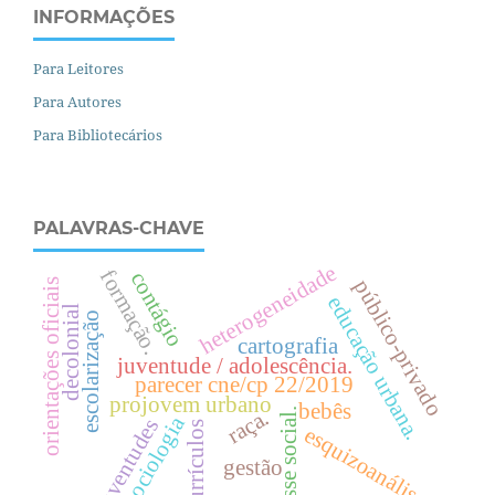
INFORMAÇÕES
Para Leitores
Para Autores
Para Bibliotecários
PALAVRAS-CHAVE
heterogeneidade
formação.
contágio
público-privado
orientações oficiais
e
d
u
c
a
ç
ã
o
r
b
a
n
a
decolonial
escolarização
cartografia
juventude / adolescência.
u
.
parecer cne/cp 22/2019
projovem urbano
bebês
.
raça.
sociologia
juventudes
currículos
esquizoanálise
gestão
c
l
a
s
s
e
s
o
c
i
a
l