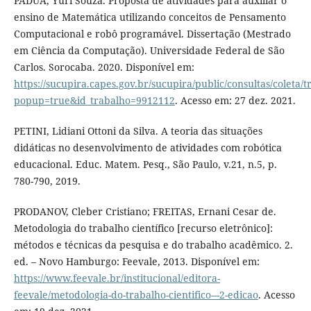
PADUA, Yuri Souza. Proposta de atividades para auxiliar o
ensino de Matemática utilizando conceitos de Pensamento
Computacional e robô programável. Dissertação (Mestrado
em Ciência da Computação). Universidade Federal de São
Carlos. Sorocaba. 2020. Disponível em:
https://sucupira.capes.gov.br/sucupira/public/consultas/coleta
popup=true&id_trabalho=9912112
. Acesso em: 27 dez. 2021.
PETINI, Lidiani Ottoni da Silva. A teoria das situações
didáticas no desenvolvimento de atividades com robótica
educacional. Educ. Matem. Pesq., São Paulo, v.21, n.5, p.
780-790, 2019.
PRODANOV, Cleber Cristiano; FREITAS, Ernani Cesar de.
Metodologia do trabalho científico [recurso eletrônico]:
métodos e técnicas da pesquisa e do trabalho acadêmico. 2.
ed. – Novo Hamburgo: Feevale, 2013. Disponível em:
https://www.feevale.br/institucional/editora-
feevale/metodologia-do-trabalho-cientifico---2-edicao
. Acesso