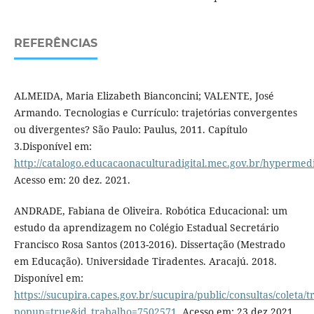
REFERÊNCIAS
ALMEIDA, Maria Elizabeth Bianconcini; VALENTE, José
Armando. Tecnologias e Currículo: trajetórias convergentes
ou divergentes? São Paulo: Paulus, 2011. Capítulo
3.Disponível em:
http://catalogo.educacaonaculturadigital.mec.gov.br/hypermedia
Acesso em: 20 dez. 2021.
ANDRADE, Fabiana de Oliveira. Robótica Educacional: um
estudo da aprendizagem no Colégio Estadual Secretário
Francisco Rosa Santos (2013-2016). Dissertação (Mestrado
em Educação). Universidade Tiradentes. Aracajú. 2018.
Disponível em:
https://sucupira.capes.gov.br/sucupira/public/consultas/coleta
popup=true&id_trabalho=7502571
. Acesso em: 23 dez.2021.