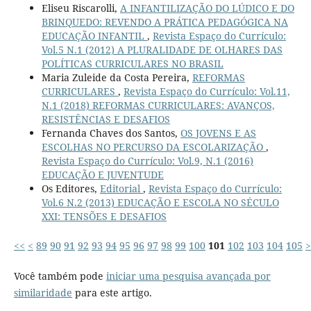
Eliseu Riscarolli,
A INFANTILIZAÇÃO DO LÚDICO E DO
BRINQUEDO: REVENDO A PRÁTICA PEDAGÓGICA NA
EDUCAÇÃO INFANTIL
,
Revista Espaço do Currículo:
Vol.5 N.1 (2012) A PLURALIDADE DE OLHARES DAS
POLÍTICAS CURRICULARES NO BRASIL
Maria Zuleide da Costa Pereira,
REFORMAS
CURRICULARES
,
Revista Espaço do Currículo: Vol.11,
N.1 (2018) REFORMAS CURRICULARES: AVANÇOS,
RESISTÊNCIAS E DESAFIOS
Fernanda Chaves dos Santos,
OS JOVENS E AS
ESCOLHAS NO PERCURSO DA ESCOLARIZAÇÃO
,
Revista Espaço do Currículo: Vol.9, N.1 (2016)
EDUCAÇÃO E JUVENTUDE
Os Editores,
Editorial
,
Revista Espaço do Currículo:
Vol.6 N.2 (2013) EDUCAÇÃO E ESCOLA NO SÉCULO
XXI: TENSÕES E DESAFIOS
<<
<
89
90
91
92
93
94
95
96
97
98
99
100
101
102
103
104
105
>
Você também pode
iniciar uma pesquisa avançada por
similaridade
para este artigo.