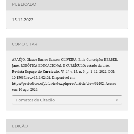
PUBLICADO
15-12-2022
COMO CITAR
ARAÚJO, Glauce Barros Santos; OLIVEIRA, Eniz Conceição; HERBER,
Jane. ROBÓTICA EDUCACIONAL E CURRÍCULO: estado da arte.
Revista Espaço do Currículo
,
[S. l.]
, v. 15, n. 3, p. 1–12, 2022. DOI:
10.15687/rec.v15i3.62402. Disponível em:
https://periodicos.ufpb.br/index.php/rec/article/view/62402. Acesso
em: 10 ago. 2026.
Fomatos de Citação
EDIÇÃO