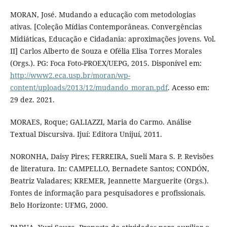
MORAN, José. Mudando a educação com metodologias
ativas. [Coleção Mídias Contemporâneas. Convergências
Midiáticas, Educação e Cidadania: aproximações jovens. Vol.
II] Carlos Alberto de Souza e Ofélia Elisa Torres Morales
(Orgs.). PG: Foca Foto-PROEX/UEPG, 2015. Disponível em:
http://www2.eca.usp.br/moran/wp-
content/uploads/2013/12/mudando_moran.pdf
. Acesso em:
29 dez. 2021.
MORAES, Roque; GALIAZZI, Maria do Carmo. Análise
Textual Discursiva. Ijuí: Editora Unijuí, 2011.
NORONHA, Daisy Pires; FERREIRA, Sueli Mara S. P. Revisões
de literatura. In: CAMPELLO, Bernadete Santos; CONDÓN,
Beatriz Valadares; KREMER, Jeannette Marguerite (Orgs.).
Fontes de informação para pesquisadores e profissionais.
Belo Horizonte: UFMG, 2000.