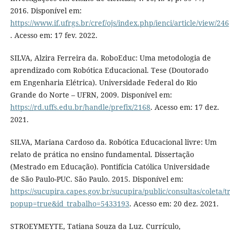
2016. Disponível em:
https://www.if.ufrgs.br/cref/ojs/index.php/ienci/article/view/246
. Acesso em: 17 fev. 2022.
SILVA, Alzira Ferreira da. RoboEduc: Uma metodologia de
aprendizado com Robótica Educacional. Tese (Doutorado
em Engenharia Elétrica). Universidade Federal do Rio
Grande do Norte – UFRN, 2009. Disponível em:
https://rd.uffs.edu.br/handle/prefix/2168
. Acesso em: 17 dez.
2021.
SILVA, Mariana Cardoso da. Robótica Educacional livre: Um
relato de prática no ensino fundamental. Dissertação
(Mestrado em Educação). Pontifícia Católica Universidade
de São Paulo-PUC. São Paulo. 2015. Disponível em:
https://sucupira.capes.gov.br/sucupira/public/consultas/coleta
popup=true&id_trabalho=5433193
. Acesso em: 20 dez. 2021.
STROEYMEYTE, Tatiana Souza da Luz. Currículo,