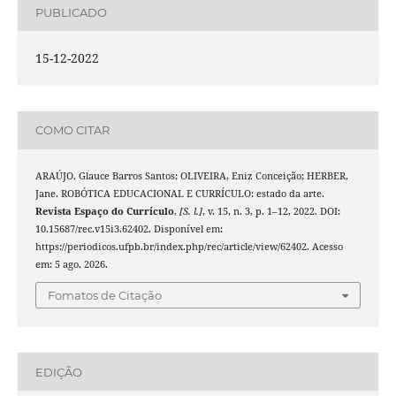
PUBLICADO
15-12-2022
COMO CITAR
ARAÚJO, Glauce Barros Santos; OLIVEIRA, Eniz Conceição; HERBER,
Jane. ROBÓTICA EDUCACIONAL E CURRÍCULO: estado da arte.
Revista Espaço do Currículo
,
[S. l.]
, v. 15, n. 3, p. 1–12, 2022. DOI:
10.15687/rec.v15i3.62402. Disponível em:
https://periodicos.ufpb.br/index.php/rec/article/view/62402. Acesso
em: 5 ago. 2026.
Fomatos de Citação
EDIÇÃO