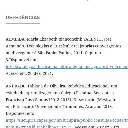
REFERÊNCIAS
ALMEIDA, Maria Elizabeth Bianconcini; VALENTE, José
Armando. Tecnologias e Currículo: trajetórias convergentes
ou divergentes? São Paulo: Paulus, 2011. Capítulo
3.Disponível em:
http://catalogo.educacaonaculturadigital.mec.gov.br/hypermedia
Acesso em: 20 dez. 2021.
ANDRADE, Fabiana de Oliveira. Robótica Educacional: um
estudo da aprendizagem no Colégio Estadual Secretário
Francisco Rosa Santos (2013-2016). Dissertação (Mestrado
em Educação). Universidade Tiradentes. Aracajú. 2018.
Disponível em:
https://sucupira.capes.gov.br/sucupira/public/consultas/coleta
popup=true&id_trabalho=7502571
. Acesso em: 23 dez.2021.