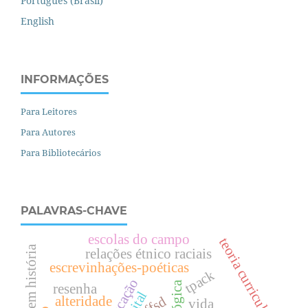
Português (Brasil)
English
INFORMAÇÕES
Para Leitores
Para Autores
Para Bibliotecários
PALAVRAS-CHAVE
escolas do campo
teoria curricular
relações étnico raciais
escrevinhações-poéticas
tpack
resenha
ffsd
alteridade
vida