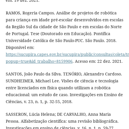
em: 19 dez. 2021.
RAMOS, Rogeria Campos. Análise de projetos de robótica
para criança em idade pré-escolar desenvolvidos em escolas
da Região Sul da cidade de São Paulo e em escolas do Norte
de Portugal. Tese (Doutorado em Educação). Pontífica
Universidade Católica de São Paulo-PUC. São Paulo. 2018.
Disponível em:
https://sucupira.capes.gov.br/sucupira/public/consultas/coleta
popup=true&id_trabalho=8159906
. Acesso em: 22 dez. 2021.
SANTOS, João Paulo da Silva. TENÓRIO, Alexandro Cardoso.
SUNDHEIMER, Michael Lee. Visões de ciência e tecnologia
entre licenciados em física quando utilizam a robótica
educacional: um estudo de caso. Investigações em Ensino de
Ciências, v. 23, n. 1, p. 32-55, 2018.
SASSERON, Lúcia Helena; DE CARVALHO, Anna Maria
Pessoa. Alfabetização científica: uma revisão bibliográfica.
Investigações em ensino de ciências, v. 16, n. 1, p. 59-77,