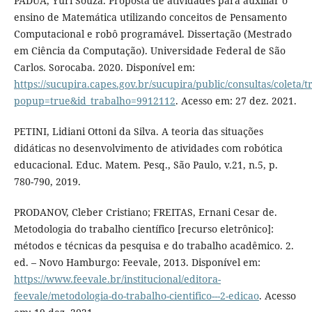
PADUA, Yuri Souza. Proposta de atividades para auxiliar o
ensino de Matemática utilizando conceitos de Pensamento
Computacional e robô programável. Dissertação (Mestrado
em Ciência da Computação). Universidade Federal de São
Carlos. Sorocaba. 2020. Disponível em:
https://sucupira.capes.gov.br/sucupira/public/consultas/coleta
popup=true&id_trabalho=9912112
. Acesso em: 27 dez. 2021.
PETINI, Lidiani Ottoni da Silva. A teoria das situações
didáticas no desenvolvimento de atividades com robótica
educacional. Educ. Matem. Pesq., São Paulo, v.21, n.5, p.
780-790, 2019.
PRODANOV, Cleber Cristiano; FREITAS, Ernani Cesar de.
Metodologia do trabalho científico [recurso eletrônico]:
métodos e técnicas da pesquisa e do trabalho acadêmico. 2.
ed. – Novo Hamburgo: Feevale, 2013. Disponível em:
https://www.feevale.br/institucional/editora-
feevale/metodologia-do-trabalho-cientifico---2-edicao
. Acesso