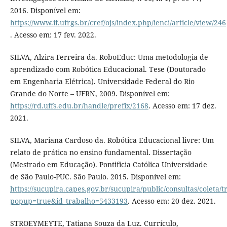
2016. Disponível em:
https://www.if.ufrgs.br/cref/ojs/index.php/ienci/article/view/246
. Acesso em: 17 fev. 2022.
SILVA, Alzira Ferreira da. RoboEduc: Uma metodologia de
aprendizado com Robótica Educacional. Tese (Doutorado
em Engenharia Elétrica). Universidade Federal do Rio
Grande do Norte – UFRN, 2009. Disponível em:
https://rd.uffs.edu.br/handle/prefix/2168
. Acesso em: 17 dez.
2021.
SILVA, Mariana Cardoso da. Robótica Educacional livre: Um
relato de prática no ensino fundamental. Dissertação
(Mestrado em Educação). Pontifícia Católica Universidade
de São Paulo-PUC. São Paulo. 2015. Disponível em:
https://sucupira.capes.gov.br/sucupira/public/consultas/coleta
popup=true&id_trabalho=5433193
. Acesso em: 20 dez. 2021.
STROEYMEYTE, Tatiana Souza da Luz. Currículo,