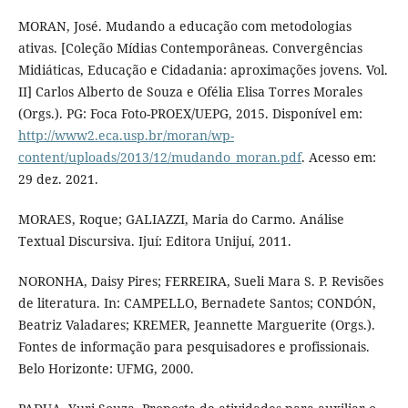
MORAN, José. Mudando a educação com metodologias
ativas. [Coleção Mídias Contemporâneas. Convergências
Midiáticas, Educação e Cidadania: aproximações jovens. Vol.
II] Carlos Alberto de Souza e Ofélia Elisa Torres Morales
(Orgs.). PG: Foca Foto-PROEX/UEPG, 2015. Disponível em:
http://www2.eca.usp.br/moran/wp-
content/uploads/2013/12/mudando_moran.pdf
. Acesso em:
29 dez. 2021.
MORAES, Roque; GALIAZZI, Maria do Carmo. Análise
Textual Discursiva. Ijuí: Editora Unijuí, 2011.
NORONHA, Daisy Pires; FERREIRA, Sueli Mara S. P. Revisões
de literatura. In: CAMPELLO, Bernadete Santos; CONDÓN,
Beatriz Valadares; KREMER, Jeannette Marguerite (Orgs.).
Fontes de informação para pesquisadores e profissionais.
Belo Horizonte: UFMG, 2000.