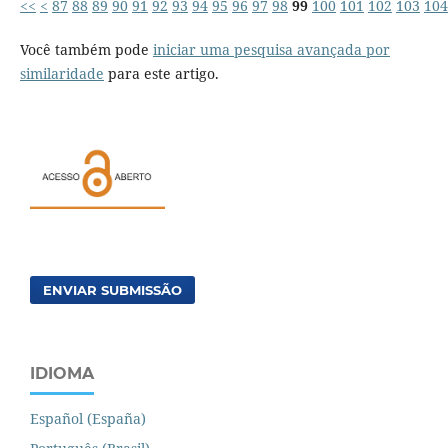
<<
<
87
88
89
90
91
92
93
94
95
96
97
98
99
100
101
102
103
104
Você também pode
iniciar uma pesquisa avançada por
similaridade
para este artigo.
ENVIAR SUBMISSÃO
IDIOMA
Español (España)