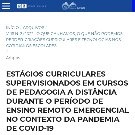
INÍCIO
/
ARQUIVOS
/
V. 15 N. 3 (2022): O QUE GANHAMOS, O QUE NÃO PODEMOS
PERDER: CRIAÇÕES CURRICULARES E TECNOLOGIAS NOS
COTIDIANOS ESCOLARES
/
Artigos
ESTÁGIOS CURRICULARES
SUPERVISIONADOS EM CURSOS
DE PEDAGOGIA A DISTÂNCIA
DURANTE O PERÍODO DE
ENSINO REMOTO EMERGENCIAL
NO CONTEXTO DA PANDEMIA
DE COVID-19