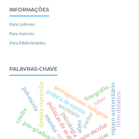
INFORMAÇÕES
Para Leitores
Para Autores
Para Bibliotecários
PALAVRAS-CHAVE
diretriz curricular
espaço universitário
fotografia.
protagonismo indígena
pré-escola
prática de ensino
livro didático.
saber
políticas de avaliação
território
creche
psicologia
parfor
resenha
pós-graduação
afeto
texto escolar