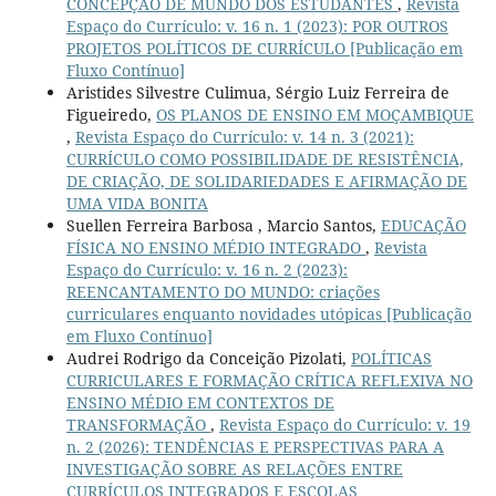
CONCEPÇÃO DE MUNDO DOS ESTUDANTES
,
Revista
Espaço do Currículo: v. 16 n. 1 (2023): POR OUTROS
PROJETOS POLÍTICOS DE CURRÍCULO [Publicação em
Fluxo Contínuo]
Aristides Silvestre Culimua, Sérgio Luiz Ferreira de
Figueiredo,
OS PLANOS DE ENSINO EM MOÇAMBIQUE
,
Revista Espaço do Currículo: v. 14 n. 3 (2021):
CURRÍCULO COMO POSSIBILIDADE DE RESISTÊNCIA,
DE CRIAÇÃO, DE SOLIDARIEDADES E AFIRMAÇÃO DE
UMA VIDA BONITA
Suellen Ferreira Barbosa , Marcio Santos,
EDUCAÇÃO
FÍSICA NO ENSINO MÉDIO INTEGRADO
,
Revista
Espaço do Currículo: v. 16 n. 2 (2023):
REENCANTAMENTO DO MUNDO: criações
curriculares enquanto novidades utópicas [Publicação
em Fluxo Contínuo]
Audrei Rodrigo da Conceição Pizolati,
POLÍTICAS
CURRICULARES E FORMAÇÃO CRÍTICA REFLEXIVA NO
ENSINO MÉDIO EM CONTEXTOS DE
TRANSFORMAÇÃO
,
Revista Espaço do Currículo: v. 19
n. 2 (2026): TENDÊNCIAS E PERSPECTIVAS PARA A
INVESTIGAÇÃO SOBRE AS RELAÇÕES ENTRE
CURRÍCULOS INTEGRADOS E ESCOLAS