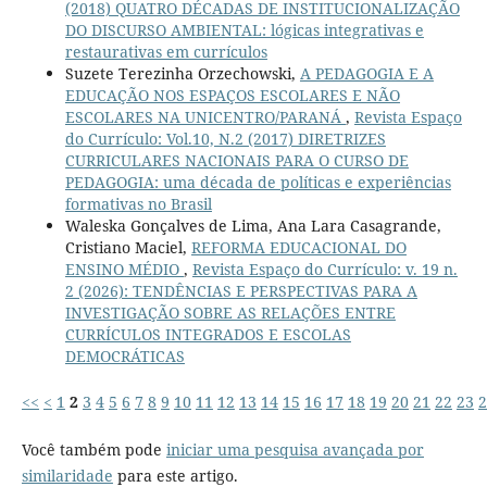
(2018) QUATRO DÉCADAS DE INSTITUCIONALIZAÇÃO
DO DISCURSO AMBIENTAL: lógicas integrativas e
restaurativas em currículos
Suzete Terezinha Orzechowski,
A PEDAGOGIA E A
EDUCAÇÃO NOS ESPAÇOS ESCOLARES E NÃO
ESCOLARES NA UNICENTRO/PARANÁ
,
Revista Espaço
do Currículo: Vol.10, N.2 (2017) DIRETRIZES
CURRICULARES NACIONAIS PARA O CURSO DE
PEDAGOGIA: uma década de políticas e experiências
formativas no Brasil
Waleska Gonçalves de Lima, Ana Lara Casagrande,
Cristiano Maciel,
REFORMA EDUCACIONAL DO
ENSINO MÉDIO
,
Revista Espaço do Currículo: v. 19 n.
2 (2026): TENDÊNCIAS E PERSPECTIVAS PARA A
INVESTIGAÇÃO SOBRE AS RELAÇÕES ENTRE
CURRÍCULOS INTEGRADOS E ESCOLAS
DEMOCRÁTICAS
<<
<
1
2
3
4
5
6
7
8
9
10
11
12
13
14
15
16
17
18
19
20
21
22
23
2
Você também pode
iniciar uma pesquisa avançada por
similaridade
para este artigo.