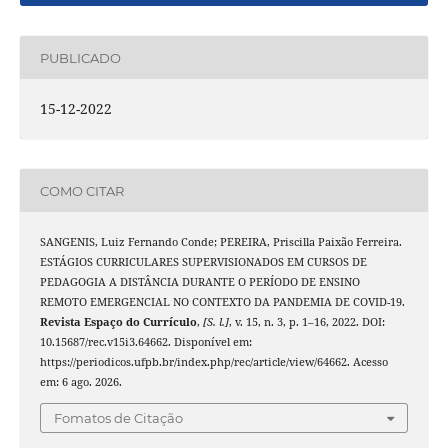
PUBLICADO
15-12-2022
COMO CITAR
SANGENIS, Luiz Fernando Conde; PEREIRA, Priscilla Paixão Ferreira.
ESTÁGIOS CURRICULARES SUPERVISIONADOS EM CURSOS DE
PEDAGOGIA A DISTÂNCIA DURANTE O PERÍODO DE ENSINO
REMOTO EMERGENCIAL NO CONTEXTO DA PANDEMIA DE COVID-19.
Revista Espaço do Currículo
,
[S. l.]
, v. 15, n. 3, p. 1–16, 2022. DOI:
10.15687/rec.v15i3.64662. Disponível em:
https://periodicos.ufpb.br/index.php/rec/article/view/64662. Acesso
em: 6 ago. 2026.
Fomatos de Citação