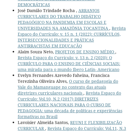
DEMOCRÁTICAS
José Damião Trindade Rocha ,
ARRANJOS
CURRICULARES DO TRABALHO DIDÁTICO
PEDAGÓGICO NA PANDEMIA EM ESCOLAS E
UNIVERSIDADES NA AMAZÔNIA TOCANTINA
,
Revista
Espaço do Currículo: v. 15 n. 1 (2022): CURRÍCULOS,
INTERSECCIONALIDADES E PRÁTICAS
ANTIRRACISTAS EM EDUCAÇÃO
Alaim Souza Neto,
PROJETOS DE ENSINO MÉDIO
,
Revista Espaço do Currículo: v. 13 n. 2 (2020): O
CURRÍCULO PARA O ENSINO DE CIÊNCIAS SOCIAIS:
uma mirada para o mundo Ibero Latin- Americano
Evelyn Fernandes Azevedo Faheina, Francisca
Terezinha Oliveira Alves,
O curso de pedagogia do
Vale do Mamanguape no contexto das atuais
diretrizes curriculares nacionais
,
Revista Espaço do
Currículo: Vol.10, N.2 (2017) DIRETRIZES
CURRICULARES NACIONAIS PARA O CURSO DE
PEDAGOGIA: uma década de políticas e experiências
formativas no Brasil
Lavoisier Almeida Santos,
REUNI E FLEXIBILIZAÇÃO
CURRICULAR
,
Revista Espaço do Currículo: Vol.11, N.3