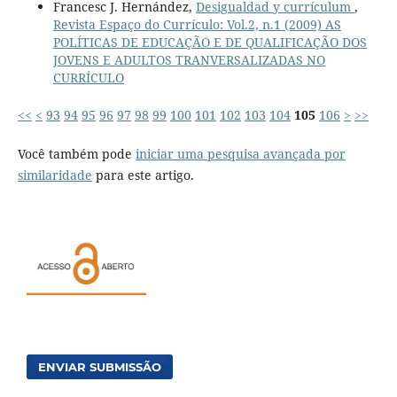
Francesc J. Hernández,
Desigualdad y currículum
,
Revista Espaço do Currículo: Vol.2, n.1 (2009) AS
POLÍTICAS DE EDUCAÇÃO E DE QUALIFICAÇÃO DOS
JOVENS E ADULTOS TRANVERSALIZADAS NO
CURRÍCULO
<<
<
93
94
95
96
97
98
99
100
101
102
103
104
105
106
>
>>
Você também pode
iniciar uma pesquisa avançada por
similaridade
para este artigo.
ENVIAR SUBMISSÃO