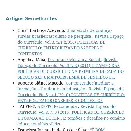
Artigos Semelhantes
Omar Barbosa Azevedo,
Uma escola de crianças
surdas brasileiras: diário de pesquisa
,
Revista Espaço
do Currículo: Vol.3, n.1 (2010) POLÍTICAS DE
CURRÍCULO: ENTRECRUZANDO SABERES E
CONTEXTOS
Angélica Maia,
Discurso e Mudança Social
,
Revista
Espaço do Currículo: Vol.3 N.2 (2011) O CAMPO DAS
POLÍTICAS DE CURRÍCULO NA PRIMEIRA DÉCADA DO
SÉCULO XXI: UMA POLISSEMIA DE SENTIDOS E...
Roberto Sidnei Macedo,
Compreender/mediar: a
formação o fundante da educação
,
Revista Espaço do
Currículo: Vol.3, n.1 (2010) POLÍTICAS DE CURRÍCULO:
ENTRECRUZANDO SABERES E CONTEXTOS
- AEPPPC,
AEPPPC Recomenda
,
Revista Espaço do
Currículo: Vol.8, N.3 (2015) POLÍTICAS DE CURRÍCULO
E FORMAÇÃO DOCENTE: tensões e desafios no cenário
educacional brasileiro
Francisca Jocineide da Costa e Silva,
“É BOM