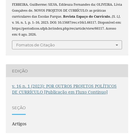
FERREIRA, Guilherme; SILVA, Edileuza Fernandes da; OLIVEIRA, Lívia
Gonçalves de. NOVOS PROJETOS DE CURRÍCULO: as práticas
curriculares das Escolas Parque.
Revista Espaço do Currículo
,
[S. l.]
,
v. 16, n. 1, p. 1–16, 2023. DOI: 10.15687/rec.v16i1.66117. Disponível em:
https://periodicos.ufpb.br/index.php/rec/article/view/66117. Acesso
em: 6 ago. 2026.
Fomatos de Citação
EDIÇÃO
v. 16 n. 1 (2023): POR OUTROS PROJETOS POLÍTICOS
DE CURRÍCULO [Publicação em Fluxo Contínuo]
SEÇÃO
Artigos