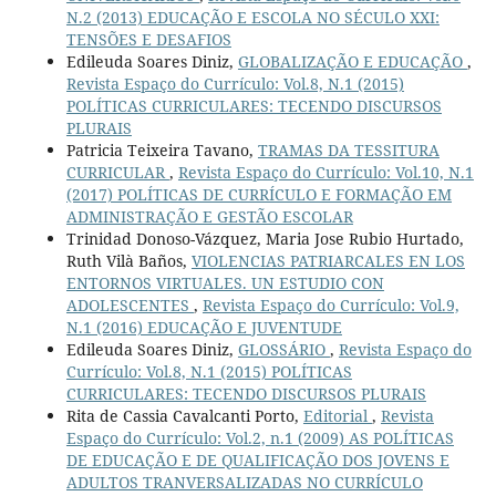
N.2 (2013) EDUCAÇÃO E ESCOLA NO SÉCULO XXI:
TENSÕES E DESAFIOS
Edileuda Soares Diniz,
GLOBALIZAÇÃO E EDUCAÇÃO
,
Revista Espaço do Currículo: Vol.8, N.1 (2015)
POLÍTICAS CURRICULARES: TECENDO DISCURSOS
PLURAIS
Patricia Teixeira Tavano,
TRAMAS DA TESSITURA
CURRICULAR
,
Revista Espaço do Currículo: Vol.10, N.1
(2017) POLÍTICAS DE CURRÍCULO E FORMAÇÃO EM
ADMINISTRAÇÃO E GESTÃO ESCOLAR
Trinidad Donoso-Vázquez, Maria Jose Rubio Hurtado,
Ruth Vilà Baños,
VIOLENCIAS PATRIARCALES EN LOS
ENTORNOS VIRTUALES. UN ESTUDIO CON
ADOLESCENTES
,
Revista Espaço do Currículo: Vol.9,
N.1 (2016) EDUCAÇÃO E JUVENTUDE
Edileuda Soares Diniz,
GLOSSÁRIO
,
Revista Espaço do
Currículo: Vol.8, N.1 (2015) POLÍTICAS
CURRICULARES: TECENDO DISCURSOS PLURAIS
Rita de Cassia Cavalcanti Porto,
Editorial
,
Revista
Espaço do Currículo: Vol.2, n.1 (2009) AS POLÍTICAS
DE EDUCAÇÃO E DE QUALIFICAÇÃO DOS JOVENS E
ADULTOS TRANVERSALIZADAS NO CURRÍCULO