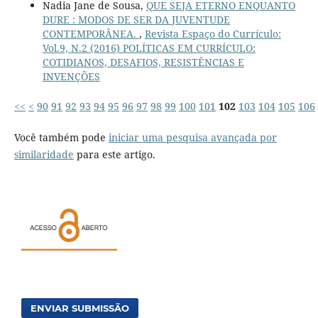
Nadia Jane de Sousa,
QUE SEJA ETERNO ENQUANTO
DURE : MODOS DE SER DA JUVENTUDE
CONTEMPORÂNEA.
,
Revista Espaço do Currículo:
Vol.9, N.2 (2016) POLÍTICAS EM CURRÍCULO:
COTIDIANOS, DESAFIOS, RESISTÊNCIAS E
INVENÇÕES
<<
<
90
91
92
93
94
95
96
97
98
99
100
101
102
103
104
105
106
Você também pode
iniciar uma pesquisa avançada por
similaridade
para este artigo.
ENVIAR SUBMISSÃO