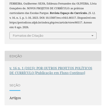
FERREIRA, Guilherme; SILVA, Edileuza Fernandes da; OLIVEIRA, Lívia
Gonçalves de. NOVOS PROJETOS DE CURRÍCULO: as práticas
curriculares das Escolas Parque.
Revista Espaço do Currículo
,
[S. l.]
,
v. 16, n. 1, p. 1–16, 2023. DOI: 10.15687/rec.v16i1.66117. Disponível em:
https://periodicos.ufpb.br/index.php/rec/article/view/66117. Acesso
em: 6 ago. 2026.
Fomatos de Citação
EDIÇÃO
v. 16 n. 1 (2023): POR OUTROS PROJETOS POLÍTICOS
DE CURRÍCULO [Publicação em Fluxo Contínuo]
SEÇÃO
Artigos