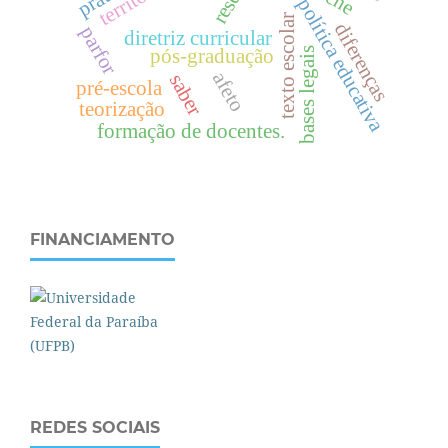
território
política educativa
texto escolar
diferenças
parfor
diretriz curricular
pós-graduação
bases legais
afeto
saber
pré-escola
teorização
formação de docentes.
FINANCIAMENTO
REDES SOCIAIS