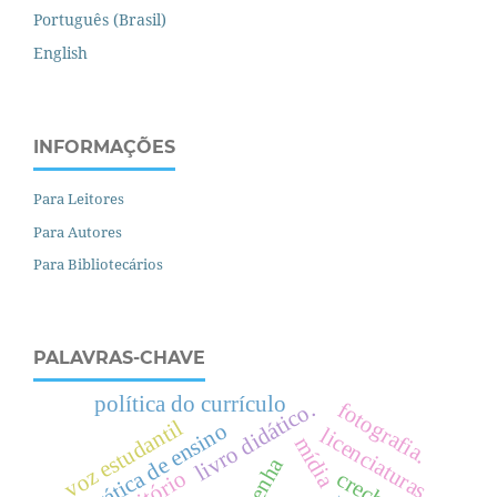
Português (Brasil)
English
INFORMAÇÕES
Para Leitores
Para Autores
Para Bibliotecários
PALAVRAS-CHAVE
política do currículo
fotografia.
livro didático.
voz estudantil
prática de ensino
licenciaturas
mídia
resenha
creche