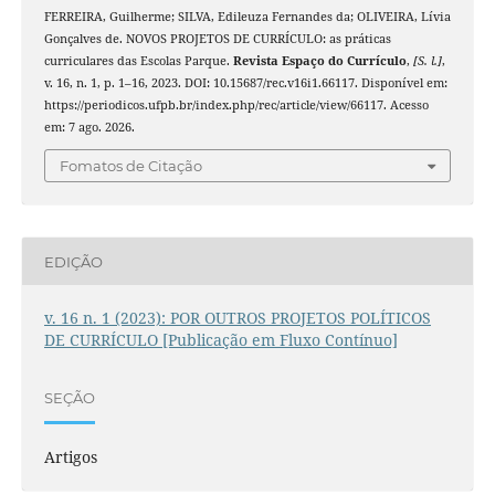
FERREIRA, Guilherme; SILVA, Edileuza Fernandes da; OLIVEIRA, Lívia
Gonçalves de. NOVOS PROJETOS DE CURRÍCULO: as práticas
curriculares das Escolas Parque.
Revista Espaço do Currículo
,
[S. l.]
,
v. 16, n. 1, p. 1–16, 2023. DOI: 10.15687/rec.v16i1.66117. Disponível em:
https://periodicos.ufpb.br/index.php/rec/article/view/66117. Acesso
em: 7 ago. 2026.
Fomatos de Citação
EDIÇÃO
v. 16 n. 1 (2023): POR OUTROS PROJETOS POLÍTICOS
DE CURRÍCULO [Publicação em Fluxo Contínuo]
SEÇÃO
Artigos